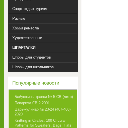
Спорт отдых туризм
Разные
Хобби ремёсла
Художественные
ШПАРГАЛКИ
Шпоры для студентов
Шпоры для школьников
Популярные новости
Бабушкины травки № 5 СВ (лето)
Повариха СВ 2 2001
Царь-кулинар № 23-24 (407-408)
2020
Knitting in Circles: 100 Circular
Patterns for Sweaters, Bags, Hats,