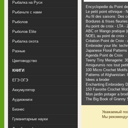
Рыбалка на Руси
Encyclopedie du Point de 
Le petit point ethnique -
Рыбачьте с нами
Au fil des saisons: Des c
Bordures & frises fleuries
Рыболов
Au point de croix - LTA - 
ABC от Mango pratique 
Рыболов Elite
NOEL au point de croix - 
Création Point de Croix 
Рыбалка охота
Embroider your life: techn
Japanese Floral Patterns
Разные
Agenda Point de Croix
Teeny Tiny Menagerie: 3
Цветоводство
Amigurumis nos tout peti
100 Micro Crochet Motifs:
КНИГИ
Patterns of Afghanistan: 
Idees a broder
ЕГЭ ОГЭ
Enchanting Embroidery De
150 Favorite Crochet Mot
Аккумулятор
Mon jardin potager a brod
The Big Book of Granny 
Аудиокниги
Бизнес
Уважаемый пос
Мы рекоменд
Гуманитарные науки