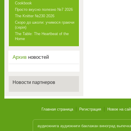
Cookbook
Просто вкусно полезно №7 2026
The Knitter №230 2026
Скоро до школи: учимося граючи
(серія)
The Table: The Heartbeat of the
Home
Архив
новостей
Новости партнеров
Главная страница
Регистрация
Новое на сай
аудиокнига
аудиокниги
баклажан
виноград
выпечк