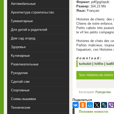
Формат:
pdf/jpg/epub
Автомобильные
Размер:
164,23 Мб
Язык:
Français
Архитектура строительство
Histoires de chiens: des
Гуманитарные
Chiens de notre enfance, 
Petits cabots très joueur
Для детей и родителей
le vif les petits compag
Дом сад огород
Histoires de chats des c
Parfois malicieux, touj
Здоровье
l'aquarium, ces Histoires 
Кулинарные
d o w n l o a d :
turbobit
|
hitfile
|
katfi
Развлекательные
Рукоделие
Теги:
Histoires de chiens
Сделай сам
Спортивные
Категория:
Рукоделие
Схемы вышивки
Поделиться
Технические
Похожие новости: