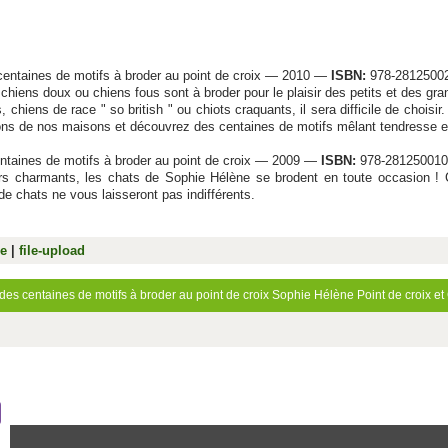
 centaines de motifs à broder au point de croix — 2010 —
ISBN:
978-2812500
chiens doux ou chiens fous sont à broder pour le plaisir des petits et des gra
s, chiens de race " so british " ou chiots craquants, il sera difficile de choi
nons de nos maisons et découvrez des centaines de motifs mêlant tendresse e
entaines de motifs à broder au point de croix — 2009 —
ISBN:
978-28125001
ours charmants, les chats de Sophie Hélène se brodent en toute occasion 
de chats ne vous laisseront pas indifférents.
le
|
file-upload
des centaines de motifs à broder au point de croix
Sophie Hélène
Point de croix et