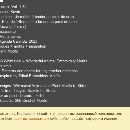
croix (Vol. 1-3)
 Nadine Sevin
entaines de motifs à broder au point de croix
: Plus de 145 motifs à broder au point de croix
Zarza (в 4-х кн.)
(вышивка)
Petits points
- Agenda Calendar 2023
iques + motifs + inspiration
 and Motifs
80 Whimsical & Wonderful Animal Embroidery Motifs
ts amis
 Patterns and charts for tiny crochet creations
Inspired by Tribal Embroidery Motifs
signs: Whimsical Animal and Plant Motifs to Stitch
ifs from Tokyo's Kazekobo Studio
er au point de croix - 2018
Squares: 365 Crochet Motifs
етитель, Вы зашли на сайт как незарегистрированный пользователь.
уем Вам
зарегистрироваться
либо войти на сайт под своим именем.