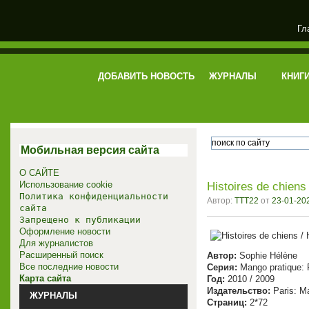
Гл
электронная библиотека
ДОБАВИТЬ НОВОСТЬ
ЖУРНАЛЫ
КНИГ
Мобильная версия сайта
О САЙТЕ
Использование cookie
Histoires de chiens 
Политика конфиденциальности
Автор:
TTT22
от
23-01-202
сайта
Запрещено к публикации
Оформление новости
Для журналистов
Расширенный поиск
Автор:
Sophie Hélène
Все последние новости
Серия:
Mango pratique: P
Карта сайта
Год:
2010 / 2009
Издательство:
Paris: M
ЖУРНАЛЫ
Страниц:
2*72