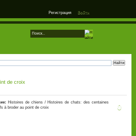
Регистрация
Войти
int de croix
ие:
Histoires de chiens / Histoires de chats: des centaines
0
fs à broder au point de croix