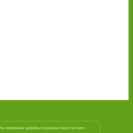
алы
запеканка
здоровье журналы
капуста
книги