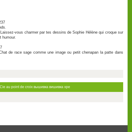
237
nds.
sir. Laissez-vous charmer par tes dessins de Sophie Hélène qui croque sur
t humour.
07
! Chat de race sage comme une image ou petit chenapan la patte dans
 Cie
au point de croix
вышивка
вишивка хре