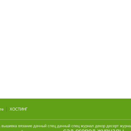
те
ХОСТИНГ
а
вышивка
вязание
дачный спец
дачный спец журнал
декор
десерт
журн
сад огород журналы