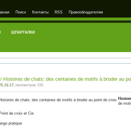
авная
Поиск
Контакты
RSS
Правообладателям
И
ШПАРГАЛКИ
/ Histoires de chats: des centaines de motifs à broder au po
5, 01:17
, просмотров: 155
Назван
de moti
oint de croix et Cie
ango pratique