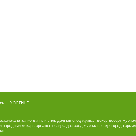
те
ХОСТИНГ
вышивка
вязание
дачный спец
дачный спец журнал
декор
десерт
журна
и
народный лекарь
орнамент
сад
сад огород журналы
сад огород кормил
оль