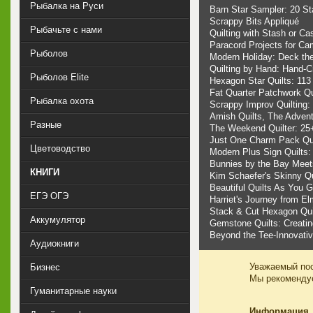
Рыбалка на Руси
Barn Star Sampler: 20 St
Scrappy Bits Appliqué
Рыбачьте с нами
Quilting with Stash or Ca
Paracord Projects for Cam
Рыболов
Modern Holiday: Deck the
Quilting by Hand: Hand-C
Рыболов Elite
Hexagon Star Quilts: 113
Fat Quarter Patchwork Qu
Рыбалка охота
Scrappy Improv Quilting:
Amish Quilts, The Advent
Разные
The Weekend Quilter: 25
Just One Charm Pack Quil
Цветоводство
Modern Plus Sign Quilts:
Bunnies by the Bay Meets 
КНИГИ
Kim Schaefer's Skinny Qu
Beautiful Quilts As You 
ЕГЭ ОГЭ
Harriet's Journey from El
Stack & Cut Hexagon Qui
Аккумулятор
Gemstone Quilts: Creating
Beyond the Tee-Innovative
Аудиокниги
Уважаемый пос
Бизнес
Мы рекоменд
Гуманитарные науки
Информация