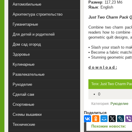
Размер
: 117,23 Мб
Автомобильные
Язык
: English
Архитектура строительство
Just Two Charm Pack Qu
Гуманитарные
Combine two charm packs
readers how to combine 
Для детей и родителей
geometric quilt designs, a
Дом сад огород
• Slash your stash to mak
• Become a fabric matchin
Здоровье
• Stunning geometric patt
Кулинарные
d o w n l o a d :
Развлекательные
Теги:
Just Two Charm Pac
Рукоделие
0
Сделай сам
Категория:
Рукоделие
Спортивные
Поделиться
Схемы вышивки
Технические
Похожие новости: