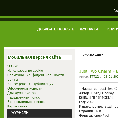
Гл
электронная библиотека
ДОБАВИТЬ НОВОСТЬ
ЖУРНАЛЫ
КНИГ
Мобильная версия сайта
О САЙТЕ
Использование cookie
Just Two Charm Pa
Политика конфиденциальности
Автор:
TTT22
от
18-01-202
сайта
Запрещено к публикации
Оформление новости
Название
: Just Two C
Для журналистов
Автор
: Cheryl Brickey
Расширенный поиск
ISBN:
978-1644033739
Все последние новости
Год
: 2023
Карта сайта
Издательство
: Stash B
Cтраниц:
128
ЖУРНАЛЫ
Формат
: epub / pdf