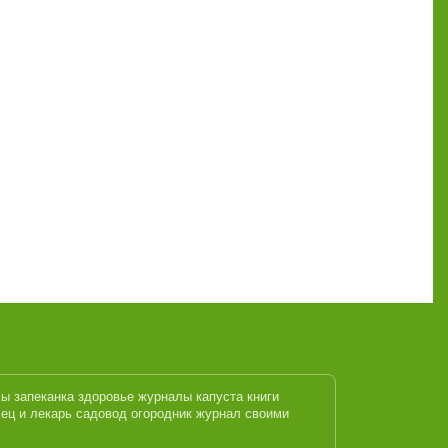
лы
запеканка
здоровье журналы
капуста
книги
ец и лекарь
садовод огородник журнал
своими