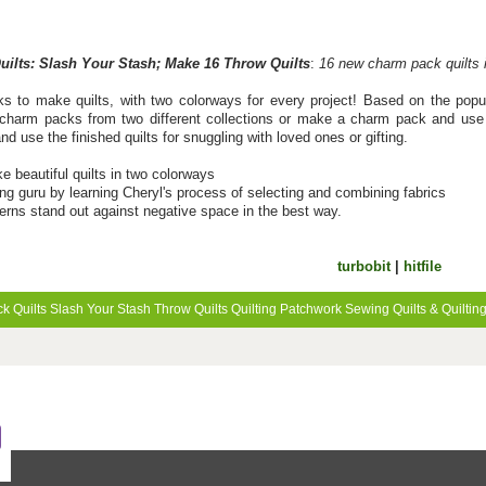
ilts: Slash Your Stash; Make 16 Throw Quilts
:
16 new charm pack quilts 
 to make quilts, with two colorways for every project! Based on the popul
charm packs from two different collections or make a charm pack and use 
nd use the finished quilts for snuggling with loved ones or gifting.
e beautiful quilts in two colorways
g guru by learning Cheryl's process of selecting and combining fabrics
erns stand out against negative space in the best way.
turbobit
|
hitfile
k Quilts
Slash Your Stash
Throw Quilts
Quilting
Patchwork
Sewing
Quilts & Quiltin