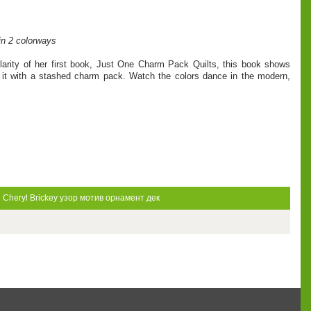
in 2 colorways
arity of her first book, Just One Charm Pack Quilts, this book shows
it with a stashed charm pack. Watch the colors dance in the modern,
g
Cheryl Brickey
узор
мотив
орнамент
дек