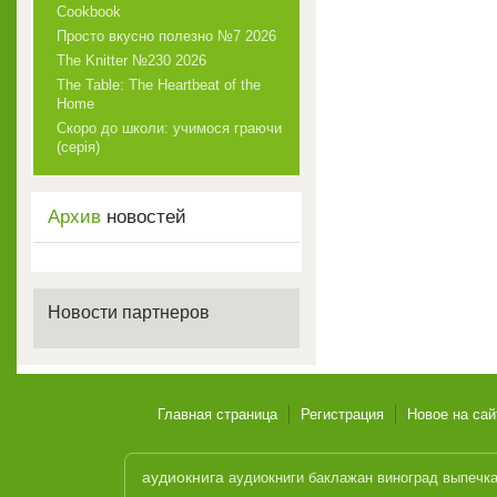
Cookbook
Просто вкусно полезно №7 2026
The Knitter №230 2026
The Table: The Heartbeat of the
Home
Скоро до школи: учимося граючи
(серія)
Архив
новостей
Новости партнеров
Главная страница
Регистрация
Новое на сай
аудиокнига
аудиокниги
баклажан
виноград
выпечк