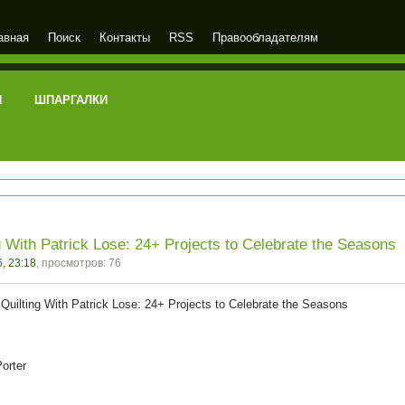
авная
Поиск
Контакты
RSS
Правообладателям
И
ШПАРГАЛКИ
 With Patrick Lose: 24+ Projects to Celebrate the Seasons
, 23:18
, просмотров: 76
Quilting With Patrick Lose: 24+ Projects to Celebrate the Seasons
orter