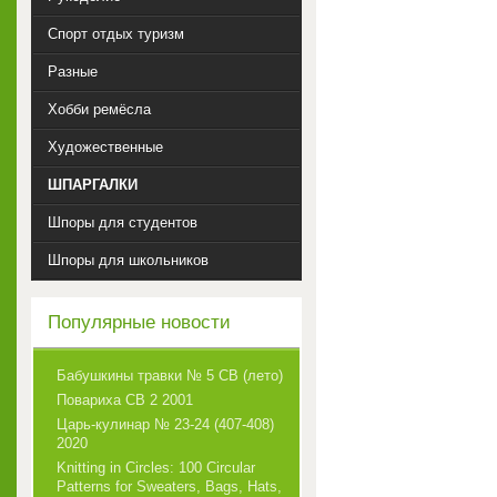
Спорт отдых туризм
Разные
Хобби ремёсла
Художественные
ШПАРГАЛКИ
Шпоры для студентов
Шпоры для школьников
Популярные новости
Бабушкины травки № 5 СВ (лето)
Повариха СВ 2 2001
Царь-кулинар № 23-24 (407-408)
2020
Knitting in Circles: 100 Circular
Patterns for Sweaters, Bags, Hats,