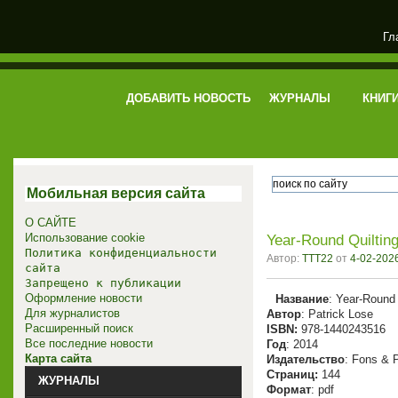
Гл
электронная библиотека
ДОБАВИТЬ НОВОСТЬ
ЖУРНАЛЫ
КНИГ
Мобильная версия сайта
О САЙТЕ
Использование cookie
Year-Round Quilting
Политика конфиденциальности
Автор:
TTT22
от
4-02-2026
сайта
Запрещено к публикации
Оформление новости
Название
: Year-Round 
Для журналистов
Автор
: Patrick Lose
Расширенный поиск
ISBN:
978-1440243516
Все последние новости
Год
: 2014
Карта сайта
Издательство
: Fons & P
Cтраниц:
144
ЖУРНАЛЫ
Формат
: pdf