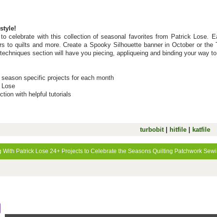
style!
to celebrate with this collection of seasonal favorites from Patrick Lose. 
s to quilts and more. Create a Spooky Silhouette banner in October or the Tu
 techniques section will have you piecing, appliqueing and binding your way to 
2 season specific projects for each month
k Lose
tion with helpful tutorials
turbobit
|
hitfile
|
katfile
 With Patrick Lose
24+ Projects to Celebrate the Seasons
Quilting
Patchwork
Sewi