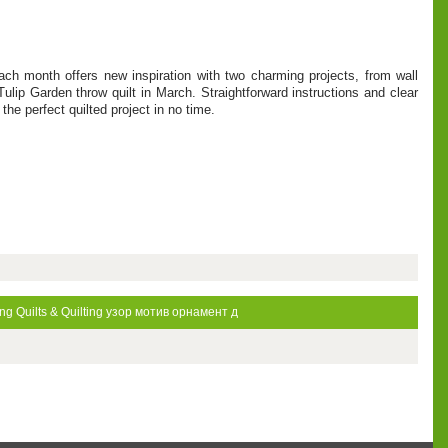
Each month offers new inspiration with two charming projects, from wall
lip Garden throw quilt in March. Straightforward instructions and clear
the perfect quilted project in no time.
ng
Quilts & Quilting
узор
мотив
орнамент
д