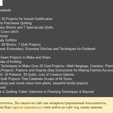
arlands
 18 Projects for Instant Gratification
to Patchwork Quilting
arry Blocks and 7 Spectacular Quilts
Cross stitch
Slump
dy Griffiths
 50 Blocks, 7 Quilt Projects
work Embroidery: Essential Stitches and Techniques for Goldwork
d-Sewn Projects to Make and Share
dia of Knitting
Techniques to Make Over 20 Cord Projects—Wall Hangings, Coasters, Plant
 Projects: Patterns and Step-by-Step Instructions for Making Fashion Acce
sh: 10 Patterns, 20 Quilts, Lots of Creative Options
Quilt Projects That Celebrate Scraps of All Sizes
ting year round colour from plants, beautiful textile projects
ound
k & Quilting: Fabric Selection to Finishing Techniques & Beyond
етитель, Вы зашли на сайт как незарегистрированный пользователь.
уем Вам
зарегистрироваться
либо войти на сайт под своим именем.