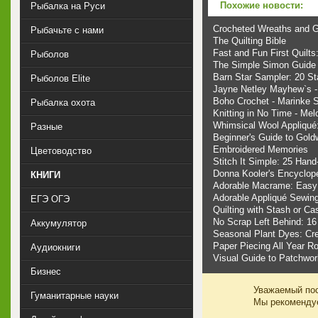
Похожие новости:
Рыбалка на Руси
Crocheted Wreaths and G
Рыбачьте с нами
The Quilting Bible
Fast and Fun First Quilts:
Рыболов
The Simple Simon Guide 
Barn Star Sampler: 20 St
Рыболов Elite
Jayne Netley Mayhew`s - 
Boho Crochet - Marinke 
Рыбалка охота
Knitting in No Time - Melo
Whimsical Wool Appliqué:
Разные
Beginner's Guide to Gold
Embroidered Memories
Цветоводство
Stitch It Simple: 25 Han
Donna Kooler's Encyclope
КНИГИ
Adorable Macrame: Easy 
Adorable Appliqué Sewing
ЕГЭ ОГЭ
Quilting with Stash or Ca
No Scrap Left Behind: 16 
Аккумулятор
Seasonal Plant Dyes: Crea
Paper Piecing All Year R
Аудиокниги
Visual Guide to Patchwor
Бизнес
Уважаемый пос
Гуманитарные науки
Мы рекоменд