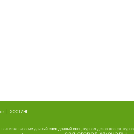
те
ХОСТИНГ
а
вышивка
вязание
дачный спец
дачный спец журнал
декор
десерт
журн
сад огород журналы