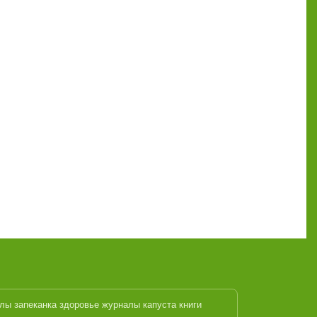
алы
запеканка
здоровье журналы
капуста
книги