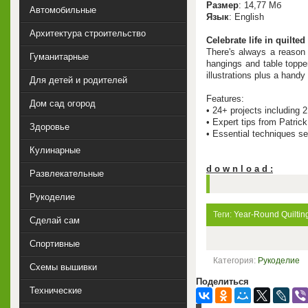
Размер
: 14,77 Мб
Автомобильные
Язык
: English
Архитектура строительство
Celebrate life in quilted 
There's always a reason 
Гуманитарные
hangings and table topper
illustrations plus a handy
Для детей и родителей
Features:
Дом сад огород
• 24+ projects including 
• Expert tips from Patric
Здоровье
• Essential techniques sec
Кулинарные
d o w n l o a d :
Развлекательные
Рукоделие
Теги:
Year-Round Quilting
Сделай сам
Спортивные
Категория:
Рукоделие
Схемы вышивки
Поделиться
Технические