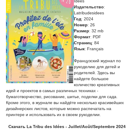
Idées
Издательство
:
Latribudesidees
Год
: 2024
Номер
: 26
Размер
: 32 mb
Формат
: PDF
Страниц
: 84
Язык
: Français
Французский журнал по
рукоделию для детей и
родителей. Здесь вы
найдете большое
количество креативных
идей и проектов в самых различных техниках -
бумаготворчество, рисование, шитье, поделки для сада.
Кроме этого, в журнале вы найдёте несколько красивейших
дизайнерских листов, которые можно распечатать на
принтере и использовать их в своем рукоделии.
Скачать La Tribu des Idées - Juillet/Août/Septembre 2024