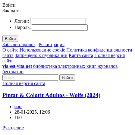
Войти
Закрыть
Логин:
Пароль:
Войти
Забыли пароль?
|
Регистрация
О сайте
Использование cookie
Политика конфиденциальности
сайта
Запрещено к публикации
Карта сайта
Полная версия
сайта
via-est-vita.net
библиотека электронных книг журналов
бесплатно
Найти
Полная версия сайта
Pintar & Colorir Adultos - Wolfs (2024)
sun
28-01-2025, 12:06
160
Рукоделие