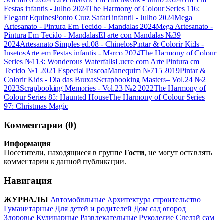
Festas infantis - Julho 2024
The Harmony of Colour Series 116:
Elegant Equines
Ponto Cruz Safari infantil - Julho 2024
Mega
Artesanato - Pintura Em Tecido - Mandalas 2024
Mega Artesanato -
Pintura Em Tecido - Mandalas
El arte con Mandalas №39
2024
Artesanato Simples ed.08 - Chinelos
Pintar & Colorir Kids -
Insetos
Arte em Festas infantis - Marco 2024
The Harmony of Colour
Series №113: Wonderous Waterfalls
Lucre com Arte Pintura em
Tecido №1 2021 Especial Pascoa
Manequim №715 2019
Pintar &
Colorir Kids - Dia das Bruxas
Scrapbooking Masters– Vol.24 №2
2023
Scrapbooking Memories - Vol.23 №2 2022
The Harmony of
Colour Series 83: Haunted House
The Harmony of Colour Series
97: Christmas Magic
Комментарии (0)
Информация
Посетители, находящиеся в группе
Гости
, не могут оставлять
комментарии к данной публикации.
Навигация
ЖУРНАЛЫ
Автомобильные
Архитектура строительство
Гуманитарные
Для детей и родителей
Дом сад огород
Здоровье
Кулинарные
Развлекательные
Рукоделие
Сделай сам