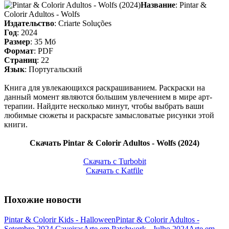
Название
: Pintar &
Colorir Adultos - Wolfs
Издательство
: Criarte Soluções
Год
: 2024
Размер
: 35 Мб
Формат
: PDF
Страниц
: 22
Язык
: Португальский
Книга для увлекающихся раскрашиванием. Раскраски на
данный момент являются большим увлечением в мире арт-
терапии. Найдите несколько минут, чтобы выбрать ваши
любимые сюжеты и раскрасьте замысловатые рисунки этой
книги.
Скачать Pintar & Colorir Adultos - Wolfs (2024)
Скачать с Turbobit
Скачать с Katfile
Похожие новости
Pintar & Colorir Kids - Halloween
Pintar & Colorir Adultos -
Setembro 2024 Caveiras
Arte em Patchwork - Julho 2024
Arte em