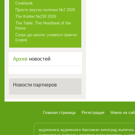
Cookbook
Просто вкусно полезно №7 2026
The Knitter №230 2026
The Table: The Heartbeat of the
Home
Скоро до школи: учимося граючи
(серія)
Архив
новостей
Новости партнеров
Главная страница
Регистрация
Новое на сай
аудиокнига
аудиокниги
баклажан
виноград
выпечка
кулинарные журналы
лечимся сами
лечитесь с нам