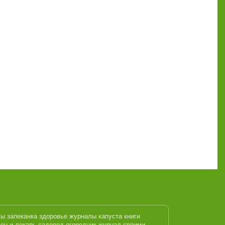
лы
запеканка
здоровье журналы
капуста
книги
ец и лекарь
садовод огородник журнал
своими