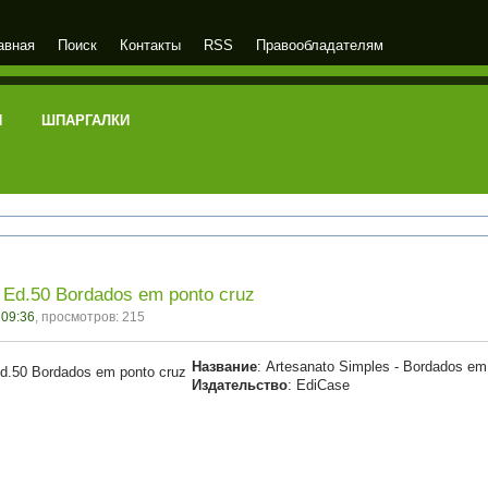
авная
Поиск
Контакты
RSS
Правообладателям
И
ШПАРГАЛКИ
 Ed.50 Bordados em ponto cruz
 09:36
, просмотров: 215
Название
: Artesanato Simples - Bordados em
Издательство
: EdiCase