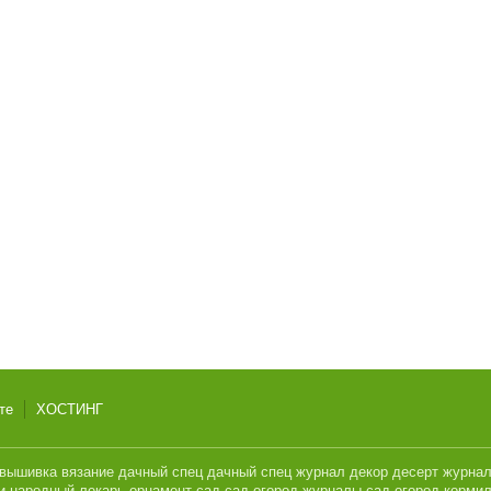
те
ХОСТИНГ
вышивка
вязание
дачный спец
дачный спец журнал
декор
десерт
журна
и
народный лекарь
орнамент
сад
сад огород журналы
сад огород кормил