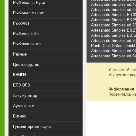
Рыбалка на Руси
Artesanato Simples ed.4
Artesanato Simples ed.3
Рыбачьте с нами
Artesanato Simples Ed.32
Artesanato Simples Ed.2
Рыболов
Artesanato Simples ed.28
Artesanato Simples Ed.2
Рыболов Elite
Artesanato Simples Ed. 2
Artesanato Simples ed.25
Рыбалка охота
Ponto Cruz Safari infantil
Artesanato Simples ed.0
Разные
Artesanato Simples ed.04
Цветоводство
Уважаемый пос
Мы рекоменд
КНИГИ
ЕГЭ ОГЭ
Информация
Посетители, н
Аккумулятор
Аудиокниги
Бизнес
Гуманитарные науки