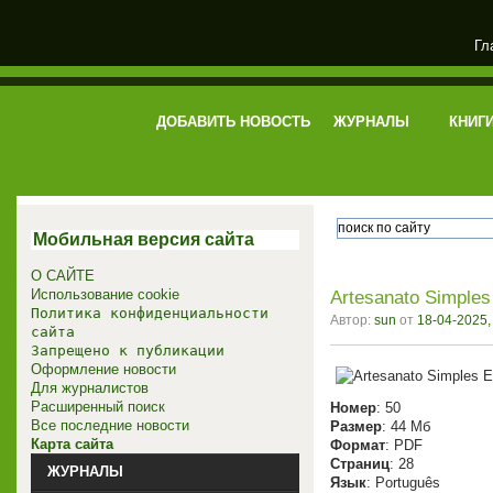
Гл
электронная библиотека
ДОБАВИТЬ НОВОСТЬ
ЖУРНАЛЫ
КНИГ
Мобильная версия сайта
О САЙТЕ
Использование cookie
Artesanato Simples
Политика конфиденциальности
Автор:
sun
от
18-04-2025,
сайта
Запрещено к публикации
Оформление новости
Для журналистов
Расширенный поиск
Номер
: 50
Все последние новости
Размер
: 44 Мб
Карта сайта
Формат
: PDF
Страниц
: 28
ЖУРНАЛЫ
Язык
: Português