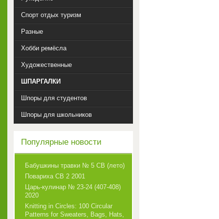
Спорт отдых туризм
Разные
Хобби ремёсла
Художественные
ШПАРГАЛКИ
Шпоры для студентов
Шпоры для школьников
Популярные новости
Бабушкины травки № 5 СВ (лето)
Повариха СВ 2 2001
Царь-кулинар № 23-24 (407-408)
2020
Knitting in Circles: 100 Circular
Patterns for Sweaters, Bags, Hats,