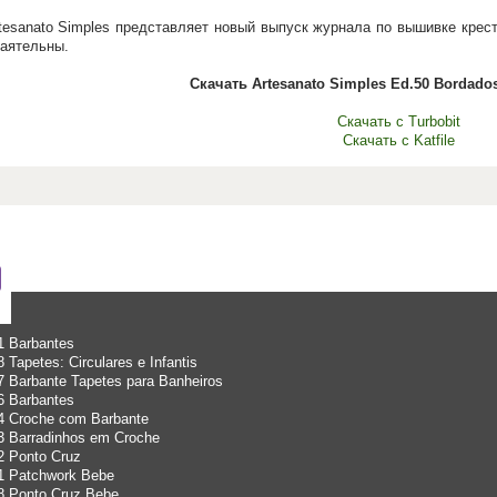
tesanato Simples представляет новый выпуск журнала по вышивке крес
баятельны.
Скачать Artesanato Simples Ed.50 Bordado
Скачать с Turbobit
Скачать с Katfile
1 Barbantes
 Tapetes: Circulares e Infantis
7 Barbante Tapetes para Banheiros
6 Barbantes
4 Croche com Barbante
3 Barradinhos em Croche
2 Ponto Cruz
41 Patchwork Bebe
8 Ponto Cruz Bebe