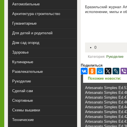
Автомобильные
Бразильский журнал Ar
исполенении, милы и о
Архитектура строительство
Гуманитарные
Для детей и родителей
Дом сад огород
0
Здоровье
Категория:
Рукоделие
Кулинарные
Поделиться
Развлекательные
Похожие новости:
Рукоделие
Artesanato Simples Ed.5
Сделай сам
Artesanato Simples Ed.48
Artesanato Simples Ed.4
Спортивные
Artesanato Simples Ed.4
Artesanato Simples Ed.4
Схемы вышивки
Artesanato Simples Ed.4
Artesanato Simples Ed.4
Технические
Artesanato Simples Ed.
Artesanato Simples Ed.3