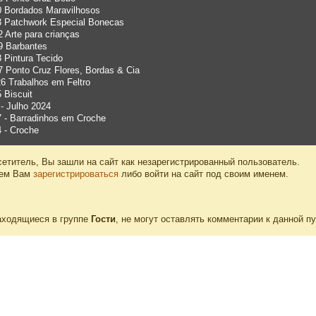
0 Bordados Maravilhosos
3 Patchwork Especial Bonecas
 Arte para crianças
9 Barbantes
 Pintura Tecido
7 Ponto Cruz Flores, Bordas & Cia
6 Trabalhos em Feltro
 Biscuit
 - Julho 2024
7 - Barradinhos em Croche
 - Croche
етитель, Вы зашли на сайт как незарегистрированный пользователь.
уем Вам
зарегистрироваться
либо войти на сайт под своим именем.
аходящиеся в группе
Гости
, не могут оставлять комментарии к данной п