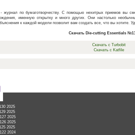
ls» - журнал по бумаготворчеству. С помощью нехитрых приемов вы 
ождения, именную открытку и много других. Они настолько необычны
ъяснения к каждой модели позволит вам создать все, что вы хотите. Уд
Скачать Die-cutting Essentials №1
Скачать с Turbobit
Скачать с Katfile
№130 2025
№129 2025
№127 2025
№126 2025
№125 2025
№122 2024