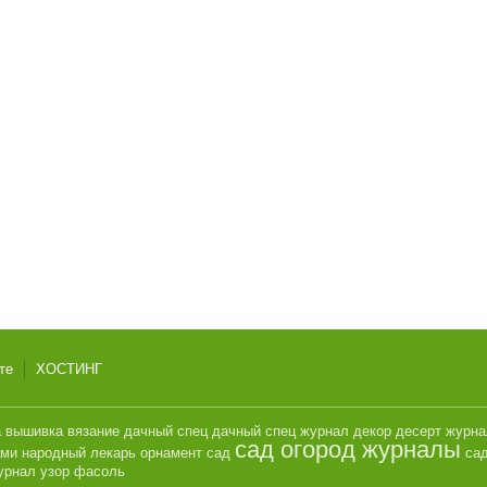
те
ХОСТИНГ
а
вышивка
вязание
дачный спец
дачный спец журнал
декор
десерт
журн
сад огород журналы
ами
народный лекарь
орнамент
сад
сад
урнал
узор
фасоль