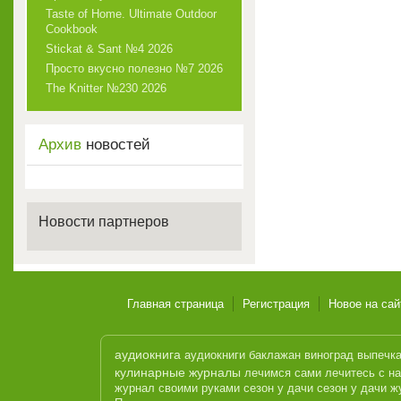
Taste of Home. Ultimate Outdoor
Cookbook
Stickat & Sant №4 2026
Просто вкусно полезно №7 2026
The Knitter №230 2026
Архив
новостей
Новости партнеров
Главная страница
Регистрация
Новое на сай
аудиокнига
аудиокниги
баклажан
виноград
выпечк
кулинарные журналы
лечимся сами
лечитесь с н
журнал
своими руками
сезон у дачи
сезон у дачи ж