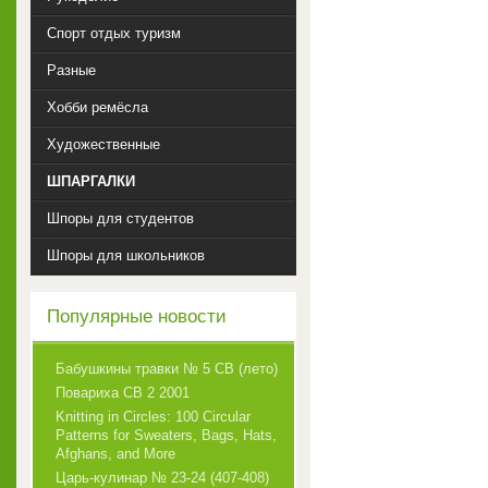
Спорт отдых туризм
Разные
Хобби ремёсла
Художественные
ШПАРГАЛКИ
Шпоры для студентов
Шпоры для школьников
Популярные новости
Бабушкины травки № 5 СВ (лето)
Повариха СВ 2 2001
Knitting in Circles: 100 Circular
Patterns for Sweaters, Bags, Hats,
Afghans, and More
Царь-кулинар № 23-24 (407-408)