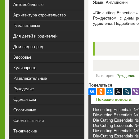
Язык
: Английский
Автомобильные
«Die-cutting Essentia
Архитектура строительство
Рождеством, с днем р
удивлены. Подробные об
Гуманитарные
Для детей и родителей
Дом сад огород
Здоровье
Кулинарные
Категория:
Рукоделие
Развлекательные
Поделиться
Рукоделие
Похожие новости:
Сделай сам
Die-cutting Essentials 
Спортивные
Die-cutting Essentials 
Die Cutting Essentials 
Схемы вышивки
Die-Cutting Essentials 
Die-cutting Essentials 
Технические
Die-Cutting Essentials 