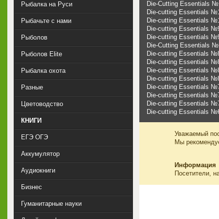
Die-Cutting Essentials 
Рыбалка на Руси
Die-cutting Essentials №
Die-cutting Essentials №
Рыбачьте с нами
Die-cutting Essentials №
Die-cutting Essentials №
Рыболов
Die-Cutting Essentials 
Die-cutting Essentials №
Рыболов Elite
Die-cutting Essentials №
Die-cutting Essentials №
Рыбалка охота
Die-cutting Essentials №
Die-cutting Essentials №
Разные
Die-cutting Essentials №
Die-cutting Essentials №
Цветоводство
Die-cutting Essentials №
КНИГИ
Уважаемый пос
ЕГЭ ОГЭ
Мы рекоменд
Аккумулятор
Информация
Аудиокниги
Посетители, н
Бизнес
Гуманитарные науки