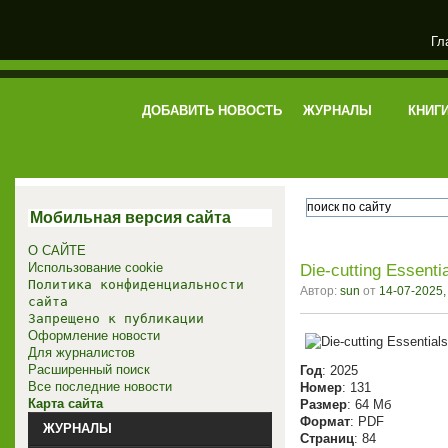
Гл
электронная библиотека
ДОБАВИТЬ НОВОСТЬ
ЖУРНАЛЫ
КНИГ
Мобильная версия сайта
О САЙТЕ
Использование cookie
Die-cutting Essent
Политика конфиденциальности
Автор:
sun
от
14-07-2025,
сайта
Запрещено к публикации
Оформление новости
Для журналистов
Расширенный поиск
Год
: 2025
Все последние новости
Номер
: 131
Карта сайта
Размер
: 64 Мб
Формат
: PDF
ЖУРНАЛЫ
Страниц
: 84