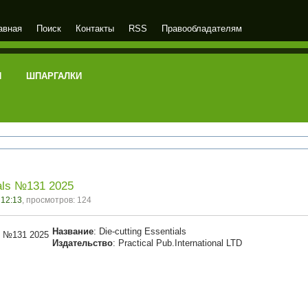
авная
Поиск
Контакты
RSS
Правообладателям
И
ШПАРГАЛКИ
ials №131 2025
 12:13
, просмотров: 124
Название
: Die-cutting Essentials
Издательство
: Practical Pub.International LTD