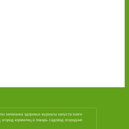
алы
запеканка
здоровье журналы
капуста
книги
 огород кормилец и лекарь
садовод огородник