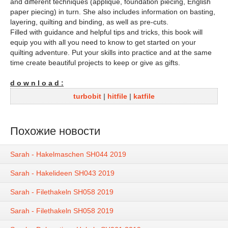
and different techniques (applique, foundation piecing, English
paper piecing) in turn. She also includes information on basting,
layering, quilting and binding, as well as pre-cuts.
Filled with guidance and helpful tips and tricks, this book will
equip you with all you need to know to get started on your
quilting adventure. Put your skills into practice and at the same
time create beautiful projects to keep or give as gifts.
d o w n l o a d :
turbobit
|
hitfile
|
katfile
Похожие новости
Sarah - Hakelmaschen SH044 2019
Sarah - Hakelideen SH043 2019
Sarah - Filethakeln SH058 2019
Sarah - Filethakeln SH058 2019