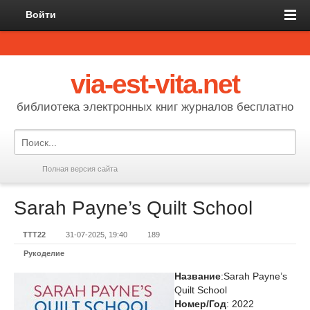
Войти
via-est-vita.net
библиотека электронных книг журналов бесплатно
Полная версия сайта
Sarah Payne’s Quilt School
TTT22
31-07-2025, 19:40
189
Рукоделие
Название
:Sarah Payne’s
Quilt School
Номер/Год
: 2022