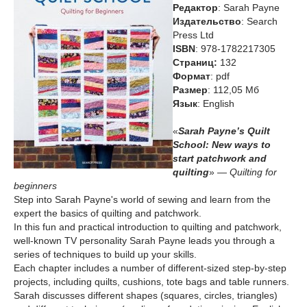
Редактор
: Sarah Payne
Издательство
: Search
Press Ltd
ISBN
: 978-1782217305
Cтраниц:
132
Формат
: pdf
Размер
: 112,05 Мб
Язык
: English
«
Sarah Payne’s Quilt
School: New ways to
start patchwork and
quilting
» —
Quilting for
beginners
Step into Sarah Payne's world of sewing and learn from the
expert the basics of quilting and patchwork.
In this fun and practical introduction to quilting and patchwork,
well-known TV personality Sarah Payne leads you through a
series of techniques to build up your skills.
Each chapter includes a number of different-sized step-by-step
projects, including quilts, cushions, tote bags and table runners.
Sarah discusses different shapes (squares, circles, triangles)