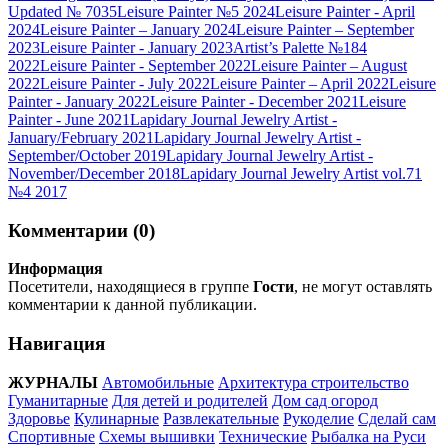
Updated № 7035
Leisure Painter №5 2024
Leisure Painter - April
2024
Leisure Painter – January 2024
Leisure Painter – September
2023
Leisure Painter - January 2023
Artist’s Palette №184
2022
Leisure Painter - September 2022
Leisure Painter – August
2022
Leisure Painter - July 2022
Leisure Painter – April 2022
Leisure
Painter - January 2022
Leisure Painter - December 2021
Leisure
Painter - June 2021
Lapidary Journal Jewelry Artist -
January/February 2021
Lapidary Journal Jewelry Artist -
September/October 2019
Lapidary Journal Jewelry Artist -
November/December 2018
Lapidary Journal Jewelry Artist vol.71
№4 2017
Комментарии (0)
Информация
Посетители, находящиеся в группе
Гости
, не могут оставлять
комментарии к данной публикации.
Навигация
ЖУРНАЛЫ
Автомобильные
Архитектура строительство
Гуманитарные
Для детей и родителей
Дом сад огород
Здоровье
Кулинарные
Развлекательные
Рукоделие
Сделай сам
Спортивные
Схемы вышивки
Технические
Рыбалка на Руси