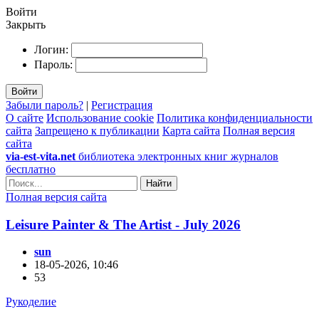
Войти
Закрыть
Логин:
Пароль:
Войти
Забыли пароль?
|
Регистрация
О сайте
Использование cookie
Политика конфиденциальности
сайта
Запрещено к публикации
Карта сайта
Полная версия
сайта
via-est-vita.net
библиотека электронных книг журналов
бесплатно
Найти
Полная версия сайта
Leisure Painter & The Artist - July 2026
sun
18-05-2026, 10:46
53
Рукоделие