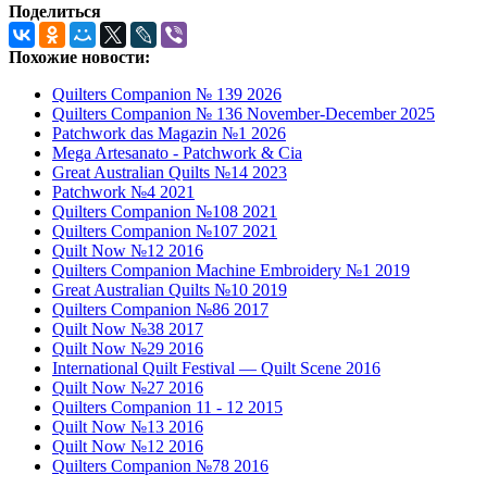
Поделиться
Похожие новости:
Quilters Companion № 139 2026
Quilters Companion № 136 November-December 2025
Patchwork das Magazin №1 2026
Mega Artesanato - Patchwork & Cia
Great Australian Quilts №14 2023
Patchwork №4 2021
Quilters Companion №108 2021
Quilters Companion №107 2021
Quilt Now №12 2016
Quilters Companion Machine Embroidery №1 2019
Great Australian Quilts №10 2019
Quilters Companion №86 2017
Quilt Now №38 2017
Quilt Now №29 2016
International Quilt Festival — Quilt Scene 2016
Quilt Now №27 2016
Quilters Companion 11 - 12 2015
Quilt Now №13 2016
Quilt Now №12 2016
Quilters Companion №78 2016