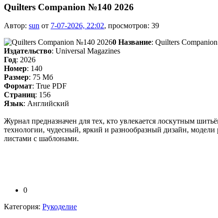
Quilters Companion №140 2026
Автор:
sun
от
7-07-2026, 22:02
, просмотров: 39
0
Название
: Quilters Companion
Издательство
: Universal Magazines
Год
: 2026
Номер
: 140
Размер
: 75 Мб
Формат
: True PDF
Страниц
: 156
Язык
: Английский
Журнал предназначен для тех, кто увлекается лоскутным шитьё
технологии, чудесный, яркий и разнообразный дизайн, модел
листами с шаблонами.
0
Категория:
Рукоделие