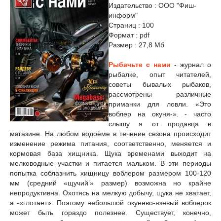
Издательство : ООО "Фиш-
информ"
Страниц : 100
Формат : pdf
Размер : 27,8 Мб
Рыбачьте с нами
- журнал о
рыбалке, опыт читателей,
советы бывалых рыбаков,
рассмотрены различные
приманки для ловли.
«Это
воблер на окуня-». - часто
слышу я от продавца в
магазине. На любом водоёме в течение сезона происходит
изменение режима питания, соответственно, меняется и
кормовая база хищника. Щука временами выходит на
мелководные участки и питается мальком. В эти периоды
попытка соблазнить хищницу воблером размером 100-120
мм (средний «щучий’» размер) возможна но крайне
непродуктивна. Охотясь на мелкую добычу, щука не хватает,
а -«глотает». Поэтому небольшой окунево-язевый воблерок
может быть гораздо полезнее. Существует, конечно,