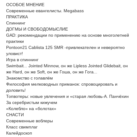
ОСОБОЕ МНЕНИЕ
Современные евангелисты. Megabass
ПРАКТИКА
Спиннинг
ДОГМЫ И СВОБОДОМЫСЛИЕ
GAD: рекомендации по применению на основе многолетней
практики
Pontoon21 Cablista 125 SMR -привлекателен и невероятно
уловист!
Игра в спиннинг
Swimbait... Jointed Minnow, он же Lipless Jointed Glidebait, он
же Hard, он же Soft, он же Гоша, он же Гога...
Знакомство с голавлём
Философия мелководных приманок: спровоцировать и
доловить!
Топвотеры: новые увлечения и «старая любовь-А. Панчёхин
За серебристым кижучем
«Колебло» на «болотах»
СНАСТИ
Современные воблеры
Класс свимплаг
Калейдоскоп