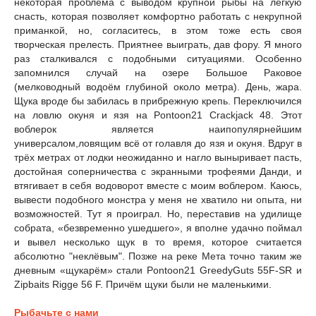
некоторая проблема с выводом крупной рыбы на лёгкую
снасть, которая позволяет комфортно работать с некрупной
приманкой, но, согласитесь, в этом тоже есть своя
творческая прелесть. Приятнее выиграть, дав фору. Я много
раз сталкивался с подобными ситуациями. Особенно
запомнился случай на озере Большое Раковое
(мелководный водоём глубиной около метра). День, жара.
Щука вроде бы забилась в прибрежную крепь. Переключился
на ловлю окуня и язя на Pontoon21 Crackjack 48. Этот
воблерок является наипопулярнейшим
универсалом,ловящим всё от голавля до язя и окуня. Вдруг в
трёх метрах от лодки неожиданно и нагло выныривает пасть,
достойная соперничества с экранными трофеями Данди, и
втягивает в себя водоворот вместе с моим воблером. Каюсь,
вывести подобного монстра у меня не хватило ни опыта, ни
возможностей. Тут я проиграл. Но, переставив на удилище
собрата, «безвременно ушедшего», я вполне удачно поймал
и вывел несколько щук в то время, которое считается
абсолютно "неклёвым". Позже на реке Мета точно таким же
дневным «щукарём» стали Pontoon21 GreedyGuts 55F-SR и
Zipbaits Rigge 56 F. Причём щуки были не маленькими.
Рыбачьте с нами