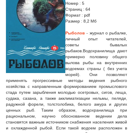
Номер : 5
Страниц : 64
Формат : pdf
Размер : 8,2 Мб
Рыболов
- журнал о рыбалке,
личный опыт читателей,
советы бывалых
рыбаков.
Водохранилища дают
примерно половину общего
вылова рыбы на внутренних
водоемах страны ( без учета
морей). Они позволяют
применять прогрессивные методы ведения рыбного
хозяйства с направленным формированием промыслового
стада путем зарыбления молодью осетровых, сигов, леща,
судака, сазана, а также акклиматизации нельмы, пеляди,
радужной форели, толстолобика, белого амура и других
ценных рыб. Таким образом, водохранилища при
рациональном, научно обоснованном ведении дела
становятся важным источником снабжения населения живой
и охлажденной рыбой. Если такой водоем расположен в