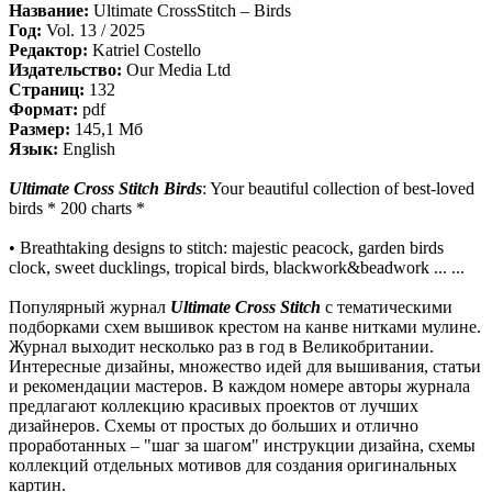
Название:
Ultimate CrossStitch – Birds
Год:
Vol. 13 / 2025
Редактор:
Katriel Costello
Издательство:
Our Media Ltd
Страниц:
132
Формат:
pdf
Размер:
145,1 Мб
Язык:
English
Ultimate Cross Stitch Birds
: Your beautiful collection of best-loved
birds * 200 charts *
• Breathtaking designs to stitch: majestic peacock, garden birds
clock, sweet ducklings, tropical birds, blackwork&beadwork ... ...
Популярный журнал
Ultimate Cross Stitch
с тематическими
подборками схем вышивок крестом на канве нитками мулине.
Журнал выходит несколько раз в год в Великобритании.
Интересные дизайны, множество идей для вышивания, статьи
и рекомендации мастеров. В каждом номере авторы журнала
предлагают коллекцию красивых проектов от лучших
дизайнеров. Схемы от простых до больших и отлично
проработанных – "шаг за шагом" инструкции дизайна, схемы
коллекций отдельных мотивов для создания оригинальных
картин.