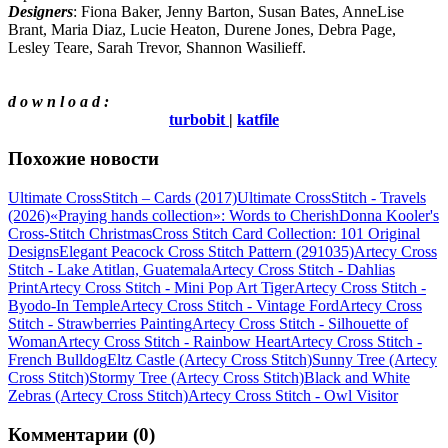
Designers
: Fiona Baker, Jenny Barton, Susan Bates, AnneLise
Brant, Maria Diaz, Lucie Heaton, Durene Jones, Debra Page,
Lesley Teare, Sarah Trevor, Shannon Wasilieff.
d o w n l o a d :
turbobit
|
katfile
Похожие новости
Ultimate CrossStitch – Cards (2017)
Ultimate CrossStitch - Travels
(2026)
«Praying hands collection»: Words to Cherish
Donna Kooler's
Cross-Stitch Christmas
Cross Stitch Card Collection: 101 Original
Designs
Elegant Peacock Cross Stitch Pattern (291035)
Artecy Cross
Stitch - Lake Atitlan, Guatemala
Artecy Cross Stitch - Dahlias
Print
Artecy Cross Stitch - Mini Pop Art Tiger
Artecy Cross Stitch -
Byodo-In Temple
Artecy Cross Stitch - Vintage Ford
Artecy Cross
Stitch - Strawberries Painting
Artecy Cross Stitch - Silhouette of
Woman
Artecy Cross Stitch - Rainbow Heart
Artecy Cross Stitch -
French Bulldog
Eltz Castle (Artecy Cross Stitch)
Sunny Tree (Artecy
Cross Stitch)
Stormy Tree (Artecy Cross Stitch)
Black and White
Zebras (Artecy Cross Stitch)
Artecy Cross Stitch - Owl Visitor
Комментарии (0)