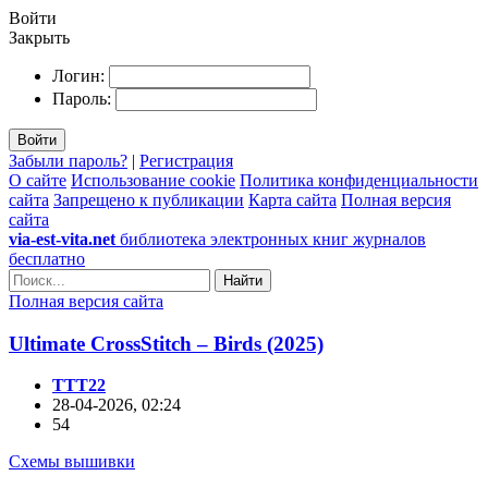
Войти
Закрыть
Логин:
Пароль:
Войти
Забыли пароль?
|
Регистрация
О сайте
Использование cookie
Политика конфиденциальности
сайта
Запрещено к публикации
Карта сайта
Полная версия
сайта
via-est-vita.net
библиотека электронных книг журналов
бесплатно
Найти
Полная версия сайта
Ultimate CrossStitch – Birds (2025)
TTT22
28-04-2026, 02:24
54
Схемы вышивки