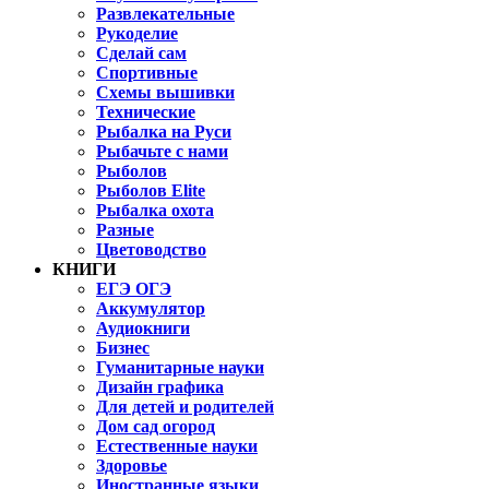
Развлекательные
Рукоделие
Сделай сам
Спортивные
Схемы вышивки
Технические
Рыбалка на Руси
Рыбачьте с нами
Рыболов
Рыболов Elite
Рыбалка охота
Разные
Цветоводство
КНИГИ
ЕГЭ ОГЭ
Аккумулятор
Аудиокниги
Бизнес
Гуманитарные науки
Дизайн графика
Для детей и родителей
Дом сад огород
Естественные науки
Здоровье
Иностранные языки