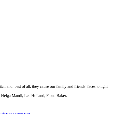
ch and, best of all, they cause our family and friends’ faces to light
, Helga Mandl, Lee Holland, Fiona Baker.
ініатюра
узор
мот