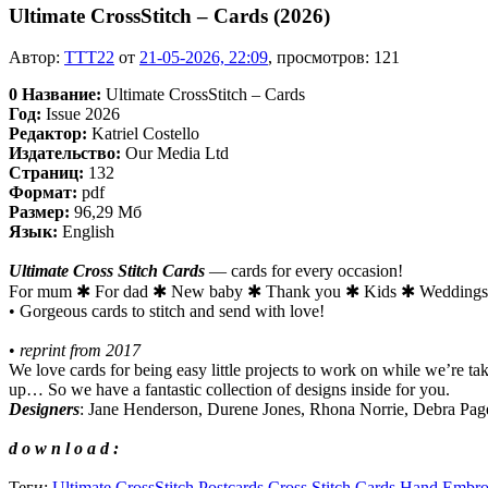
Ultimate CrossStitch – Cards (2026)
Автор:
TTT22
от
21-05-2026, 22:09
, просмотров: 121
0
Название:
Ultimate CrossStitch – Cards
Год:
Issue 2026
Редактор:
Katriel Costello
Издательство:
Our Media Ltd
Страниц:
132
Формат:
pdf
Размер:
96,29 Мб
Язык:
English
Ultimate Cross Stitch Cards
— cards for every occasion!
For mum ✱ For dad ✱ New baby ✱ Thank you ✱ Kids ✱ Weddings 
• Gorgeous cards to stitch and send with love!
•
reprint from 2017
We love cards for being easy little projects to work on while we’re taki
up… So we have a fantastic collection of designs inside for you.
Designers
: Jane Henderson, Durene Jones, Rhona Norrie, Debra Page
d o w n l o a d :
Теги:
Ultimate CrossStitch
Postcards
Cross Stitch Cards
Hand Embro