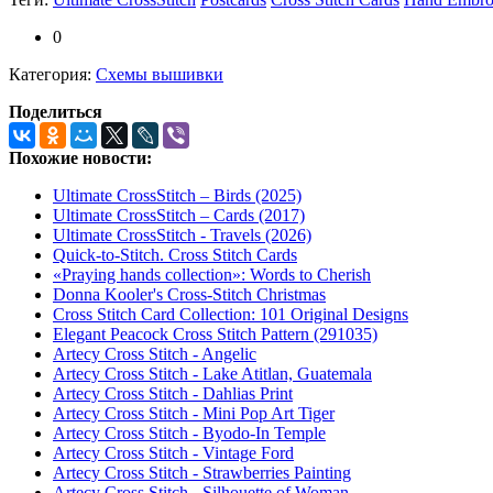
0
Категория:
Схемы вышивки
Поделиться
Похожие новости:
Ultimate CrossStitch – Birds (2025)
Ultimate CrossStitch – Cards (2017)
Ultimate CrossStitch - Travels (2026)
Quick-to-Stitch. Cross Stitch Cards
«Praying hands collection»: Words to Cherish
Donna Kooler's Cross-Stitch Christmas
Cross Stitch Card Collection: 101 Original Designs
Elegant Peacock Cross Stitch Pattern (291035)
Artecy Cross Stitch - Angelic
Artecy Cross Stitch - Lake Atitlan, Guatemala
Artecy Cross Stitch - Dahlias Print
Artecy Cross Stitch - Mini Pop Art Tiger
Artecy Cross Stitch - Byodo-In Temple
Artecy Cross Stitch - Vintage Ford
Artecy Cross Stitch - Strawberries Painting
Artecy Cross Stitch - Silhouette of Woman