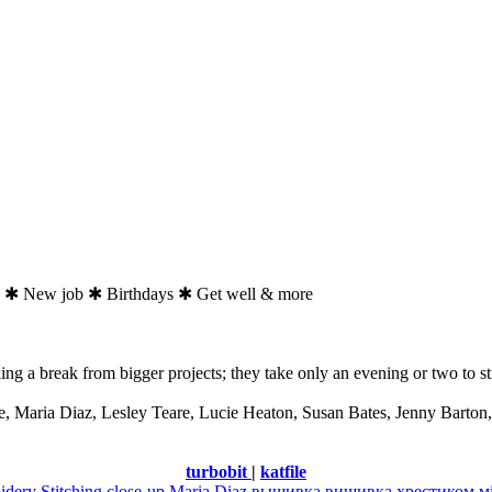
✱ New job ✱ Birthdays ✱ Get well & more
ng a break from bigger projects; they take only an evening or two to stit
, Maria Diaz, Lesley Teare, Lucie Heaton, Susan Bates, Jenny Barton
turbobit
|
katfile
idery
Stitching close-up
Maria Diaz
вышивка
вишивка хрестиком
м