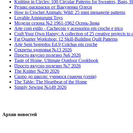
Knitting in Circles: 100 Circular Patterns for Sweaters, Bags,
Релакс-раскраски от Вакуленко Олеси
How to Crochet Animals: Wild: 25 mini menagerie patterns
Lovable Amigurumi Toys
Модели сезона №2 1961-1962 Осень-Зима
Arte com estilo - Cachecois у acessorios em croche e trico
Craft Your Own Happy: A collection of 25 creative projects to 
Fat Quarter Workshop: 12 Skill-Building Quilt Patterns
Arte Sem Segredos Ed.9 Colchas em croche
Секреты здоровья №13 2026
Просто вкусно полезно №6 2026
Taste of Home. Ultimate Outdoor Cookbook
Просто вкусно полезно №7 2026
The Knitter №230 2026
Скоро до школи: учимося граючи (серія)
The Table: The Heartbeat of the Home
Simply Sewing №149 2026
Архив
новостей