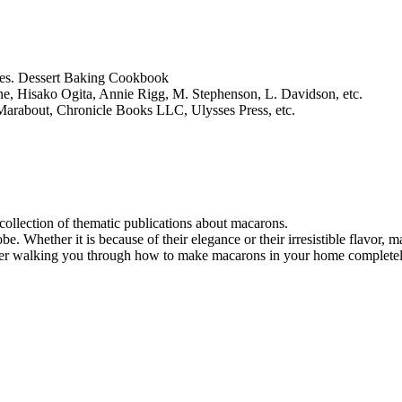
pes. Dessert Baking Cookbook
one, Hisako Ogita, Annie Rigg, M. Stephenson, L. Davidson, etc.
 Marabout, Chronicle Books LLC, Ulysses Press, etc.
ollection of thematic publications about macarons.
. Whether it is because of their elegance or their irresistible flavor, ma
er walking you through how to make macarons in your home completely