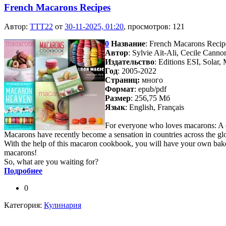
French Macarons Recipes
Автор:
TTT22
от
30-11-2025, 01:20
, просмотров: 121
0
Название
: French Macarons Reci
Автор
: Sylvie Aït-Ali, Cecile Cann
Издательство
: Editions ESI, Solar,
Год
: 2005-2022
Cтраниц:
много
Формат
: epub/pdf
Размер
: 256,75 Мб
Язык
: English, Français
For everyone who loves macarons: A c
Macarons have recently become a sensation in countries across the globe
With the help of this macaron cookbook, you will have your own bak
macarons!
So, what are you waiting for?
Подробнее
0
Категория:
Кулинария