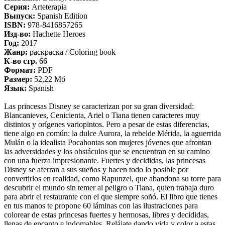
Серия:
Arteterapia
Выпуск:
Spanish Edition
ISBN:
978-8416857265
Изд-во:
Hachette Heroes
Год:
2017
Жанр:
раскраска / Coloring book
К-во стр.
66
Формат:
PDF
Размер:
52,22 Мб
Язык:
Spanish
Las princesas Disney se caracterizan por su gran diversidad:
Blancanieves, Cenicienta, Ariel o Tiana tienen caracteres muy
distintos y orígenes variopintos. Pero a pesar de estas diferencias,
tiene algo en común: la dulce Aurora, la rebelde Mérida, la aguerrida
Mulán o la idealista Pocahontas son mujeres jóvenes que afrontan
las adversidades y los obstáculos que se encuentran en su camino
con una fuerza impresionante. Fuertes y decididas, las princesas
Disney se aferran a sus sueños y hacen todo lo posible por
convertirlos en realidad, como Rapunzel, que abandona su torre para
descubrir el mundo sin temer al peligro o Tiana, quien trabaja duro
para abrir el restaurante con el que siempre soñó. El libro que tienes
en tus manos te propone 60 láminas con las ilustraciones para
colorear de estas princesas fuertes y hermosas, libres y decididas,
llenas de encanto e indomables. Relájate dando vida y color a estas