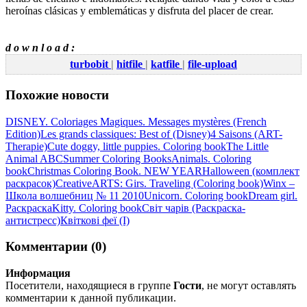
heroínas clásicas y emblemáticas y disfruta del placer de crear.
d o w n l o a d :
turbobit
|
hitfile
|
katfile
|
file-upload
Похожие новости
DISNEY. Coloriages Magiques. Messages mystères (French
Edition)
Les grands classiques: Best of (Disney)
4 Saisons (ART-
Therapie)
Cute doggy, little puppies. Coloring book
The Little
Animal ABC
Summer Coloring Books
Animals. Coloring
book
Christmas Coloring Book. NEW YEAR
Halloween (комплект
раскрасок)
CreativeARTS: Girs. Traveling (Coloring book)
Winx –
Школа волшебниц № 11 2010
Unicorn. Coloring book
Dream girl.
Раскраска
Kitty. Coloring book
Світ чарів (Раскраска-
антистресс)
Квіткові феї (I)
Комментарии (0)
Информация
Посетители, находящиеся в группе
Гости
, не могут оставлять
комментарии к данной публикации.