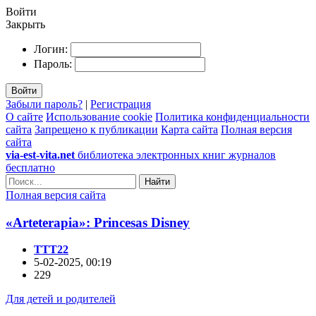
Войти
Закрыть
Логин:
Пароль:
Войти
Забыли пароль?
|
Регистрация
О сайте
Использование cookie
Политика конфиденциальности
сайта
Запрещено к публикации
Карта сайта
Полная версия
сайта
via-est-vita.net
библиотека электронных книг журналов
бесплатно
Найти
Полная версия сайта
«Arteterapia»: Princesas Disney
TTT22
5-02-2025, 00:19
229
Для детей и родителей