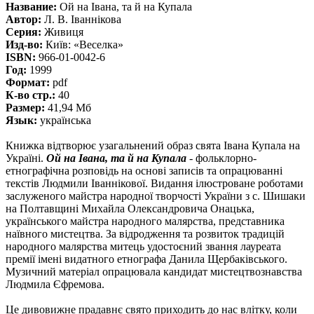
Название:
Ой на Івана, та й на Купала
Автор:
Л. В. Іваннікова
Серия:
Живиця
Изд-во:
Київ: «Веселка»
ISBN:
966-01-0042-6
Год:
1999
Формат:
pdf
К-во стр.:
40
Размер:
41,94 Мб
Язык:
українська
Книжка відтворює узагальнений образ свята Івана Купала на
Україні.
Ой на Івана, та й на Купала
- фольклорно-
етнографічна розповідь на основі записів та опрацюванні
текстів Людмили Іваннікової. Видання ілюстроване роботами
заслуженого майстра народної творчості України з с. Шишаки
на Полтавщині Михайла Олександровича Онацька,
українського майстра народного малярства, представника
наївного мистецтва. За відродження та розвиток традицій
народного малярства митець удостоєний звання лауреата
премії імені видатного етнографа Данила Щербаківського.
Музичний матеріал опрацювала кандидат мистецтвознавства
Людмила Єфремова.
Це дивовижне прадавнє свято приходить до нас влітку, коли