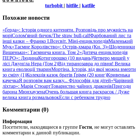
turbobit
|
hitfile
|
katfile
Похожие новости
«Ґерда»: Історія одного китеняти. Розповідь про мужність на
морі
Солом'яний бичок/The straw bull-calf
Фарбований лис та
інші казки – Франко І.
Всесвіт. Міні-енциклопедія
Маленький
Мук
«Таємне Королівство»: Острів-хмара (Кн. 3)
«Щоденники
Вишеньки»: Таємнича книга. Том 2
«Дитяча енциклопедія
ПЕРО»: Людина
Котигорошко (10 видань)
Четверо мишей у
лісі Джунґла Нера (Том 2)
Від тиранозавра до півня! Велика
книга еволюції тварин
Мортіна. Історія, від якої можна вмерти
зо сміху (1)
Колекція казок братів Ґрімм (20 книг)
Кривенька
качечка
Я розповім вам казку... Філософія для дітей
«Чарівний
ліхтар»: Марія Стюарт
Товариство чайних драконів
Пригоди
барона Мюнхаузена
Очень большая книга раскрасок / Дуже
велика книга розмальовок
Если с ребенком трудно
Комментарии (0)
Информация
Посетители, находящиеся в группе
Гости
, не могут оставлять
комментарии к данной публикации.