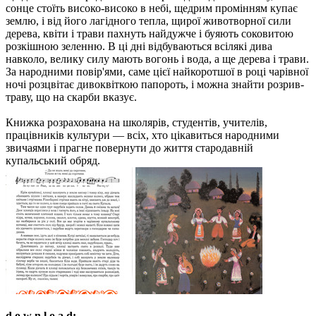
сонце стоїть високо-високо в небі, щедрим промінням купає
землю, і від його лагідного тепла, щирої животворної сили
дерева, квіти і трави пахнуть найдужче і буяють соковитою
розкішною зеленню. В ці дні відбуваються всілякі дива
навколо, велику силу мають вогонь і вода, а ще дерева і трави.
За народними повір'ями, саме цієї найкоротшої в році чарівної
ночі розцвітає дивоквіткою папороть, і можна знайти розрив-
траву, що на скарби вказує.
Книжка розрахована на школярів, студентів, учителів,
працівників культури — всіх, хто цікавиться народними
звичаями і прагне повернути до життя стародавній
купальський обряд.
d o w n l o a d: