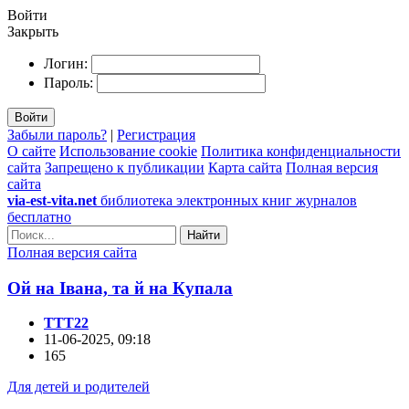
Войти
Закрыть
Логин:
Пароль:
Войти
Забыли пароль?
|
Регистрация
О сайте
Использование cookie
Политика конфиденциальности
сайта
Запрещено к публикации
Карта сайта
Полная версия
сайта
via-est-vita.net
библиотека электронных книг журналов
бесплатно
Найти
Полная версия сайта
Ой на Івана, та й на Купала
TTT22
11-06-2025, 09:18
165
Для детей и родителей