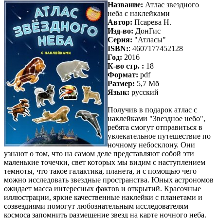
Название:
Атлас звездного
неба с наклейками
Автор:
Псарева Н.
Изд-во:
ДонГис
Серия:
"Атласы"
ISBN:
: 4607177452128
Год:
2016
К-во стр. :
18
Формат:
pdf
Размер:
5,7 Мб
Язык:
русский
Получив в подарок атлас с
наклейками "Звездное небо",
ребята смогут отправиться в
увлекательное путешествие по
ночному небосклону. Они
узнают о том, что на самом деле представляют собой эти
маленькие точечки, свет которых мы видим с наступлением
темноты, что такое галактика, планета, и с помощью чего
можно исследовать звездные пространства. Юных астрономов
ожидает масса интересных фактов и открытий. Красочные
иллюстрации, яркие качественные наклейки с планетами и
созвездиями помогут любознательным исследователям
космоса запомнить размещение звезд на карте ночного неба.