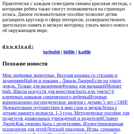
Практически с каждым созвездием связана красивая легенда, с
которыми ребята также смогут познакомиться на страницах
атласа. Данное познавательное пособие позволит детям
расширить кругозор и сферу интересов, усовершенствовать
зрительную память и мелкую моторику, узнать много нового
об окружающем мире.
d o w n l o a d :
turbobit
|
hitfile
|
katfile
Похожие новости
Мои любимые животные. Веселая книжка со стихами и
заданиями
Найди и покажи - Лаваль Тьерри
Если на улице
дождь. Только для мальчиков
Физика для малышей
Monster
high. Школа искусств для монстров
Знать или уметь? 6
ключевых навыков современного ребенка
Игровые
коррекционно-логопедические занятия с детьми 5 лет с ОНР.
Увлекательное путешествие в мир слов и звуков
Лепка с
детьми раннего возраста. 1-3 года. Методическое пособие для
педагогов дошкольных учреждений и родителей
Стивен
Джобс
Как здорово быть с родителями. Иллюстрированная
психология для детей
Детский праздник. Игры, сценарии,