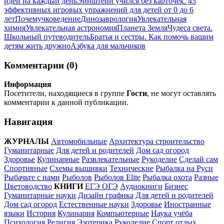
идеи на каждый день
Эйнштейн учился без карточек. 45
эффективных игровых упражнений для детей от 0 до 6
лет
Почемучковедение
Динозаврология
Увлекательная
химия
Увлекательная астрономия
Планета Земля
Чудеса света.
Школьный путеводитель
Братья и сестры. Как помочь вашим
детям жить дружно
Азбука для мальчиков
Комментарии (0)
Информация
Посетители, находящиеся в группе
Гости
, не могут оставлять
комментарии к данной публикации.
Навигация
ЖУРНАЛЫ
Автомобильные
Архитектура строительство
Гуманитарные
Для детей и родителей
Дом сад огород
Здоровье
Кулинарные
Развлекательные
Рукоделие
Сделай сам
Спортивные
Схемы вышивки
Технические
Рыбалка на Руси
Рыбачьте с нами
Рыболов
Рыболов Elite
Рыбалка охота
Разные
Цветоводство
КНИГИ
ЕГЭ ОГЭ
Аудиокниги
Бизнес
Гуманитарные науки
Дизайн графика
Для детей и родителей
Дом сад огород
Естественные науки
Здоровье
Иностранные
языки
История
Кулинария
Компьютерные
Наука учёба
Психология
Религия
Эзотерика
Рукоделие
Спорт отдых