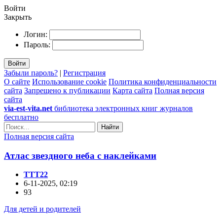
Войти
Закрыть
Логин:
Пароль:
Войти
Забыли пароль?
|
Регистрация
О сайте
Использование cookie
Политика конфиденциальности
сайта
Запрещено к публикации
Карта сайта
Полная версия
сайта
via-est-vita.net
библиотека электронных книг журналов
бесплатно
Найти
Полная версия сайта
Атлас звездного неба с наклейками
TTT22
6-11-2025, 02:19
93
Для детей и родителей