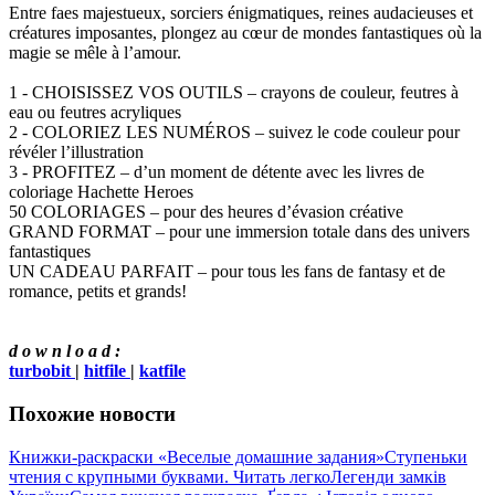
Entre faes majestueux, sorciers énigmatiques, reines audacieuses et
créatures imposantes, plongez au cœur de mondes fantastiques où la
magie se mêle à l’amour.
1 - CHOISISSEZ VOS OUTILS – crayons de couleur, feutres à
eau ou feutres acryliques
2 - COLORIEZ LES NUMÉROS – suivez le code couleur pour
révéler l’illustration
3 - PROFITEZ – d’un moment de détente avec les livres de
coloriage Hachette Heroes
50 COLORIAGES – pour des heures d’évasion créative
GRAND FORMAT – pour une immersion totale dans des univers
fantastiques
UN CADEAU PARFAIT – pour tous les fans de fantasy et de
romance, petits et grands!
d o w n l o a d :
turbobit
|
hitfile
|
katfile
Похожие новости
Книжки-раскраски «Веселые домашние задания»
Ступеньки
чтения с крупными буквами. Читать легко
Легенди замків