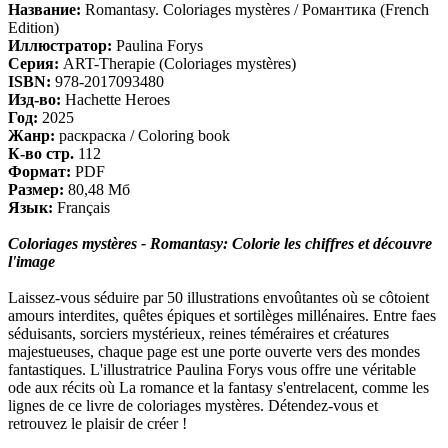
Название:
Romantasy. Coloriages mystères / Романтика (French
Edition)
Иллюстратор:
Paulina Forys
Серия:
ART-Therapie (Coloriages mystères)
ISBN:
978-2017093480
Изд-во:
Hachette Heroes
Год:
2025
Жанр:
раскраска / Coloring book
К-во стр.
112
Формат:
PDF
Размер:
80,48 Мб
Язык:
Français
Coloriages mystères - Romantasy: Colorie les chiffres et découvre
l'image
Laissez-vous séduire par 50 illustrations envoûtantes où se côtoient
amours interdites, quêtes épiques et sortilèges millénaires. Entre faes
séduisants, sorciers mystérieux, reines téméraires et créatures
majestueuses, chaque page est une porte ouverte vers des mondes
fantastiques. L'illustratrice Paulina Forys vous offre une véritable
ode aux récits où La romance et la fantasy s'entrelacent, comme les
lignes de ce livre de coloriages mystères. Détendez-vous et
retrouvez le plaisir de créer !