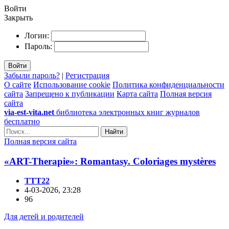
Войти
Закрыть
Логин:
Пароль:
Войти
Забыли пароль?
|
Регистрация
О сайте
Использование cookie
Политика конфиденциальности
сайта
Запрещено к публикации
Карта сайта
Полная версия
сайта
via-est-vita.net
библиотека электронных книг журналов
бесплатно
Найти
Полная версия сайта
«ART-Therapie»: Romantasy. Coloriages mystères
TTT22
4-03-2026, 23:28
96
Для детей и родителей