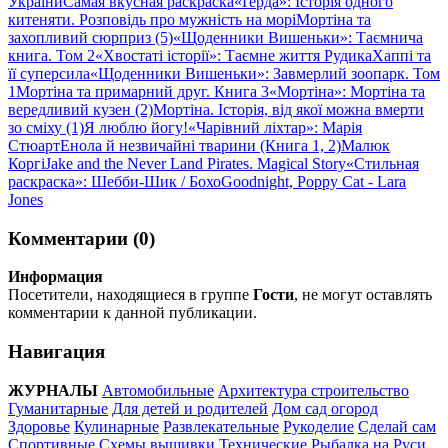
України
Самая вкусная раскраска
«Ґерда»: Історія одного
китеняти. Розповідь про мужність на морі
Мортіна та
захопливий сюрприз (5)
«Щоденники Вишеньки»: Таємнича
книга. Том 2
«Хвостаті історії»: Таємне життя Рудика
Хаппі та
її суперсила
«Щоденники Вишеньки»: Завмерлий зоопарк. Том
1
Мортіна та примарний друг. Книга 3
«Мортіна»: Мортіна та
вередливий кузен (2)
Мортіна. Історія, від якої можна вмерти
зо сміху (1)
Я люблю йогу!
«Чарівний ліхтар»: Марія
Стюарт
Енола й незвичайні тварини (Книга 1, 2)
Малюк
Коргі
Jake and the Never Land Pirates. Magical Story
«Стильная
раскраска»: Шебби-Шик / Бохо
Goodnight, Poppy Cat - Lara
Jones
Комментарии (0)
Информация
Посетители, находящиеся в группе
Гости
, не могут оставлять
комментарии к данной публикации.
Навигация
ЖУРНАЛЫ
Автомобильные
Архитектура строительство
Гуманитарные
Для детей и родителей
Дом сад огород
Здоровье
Кулинарные
Развлекательные
Рукоделие
Сделай сам
Спортивные
Схемы вышивки
Технические
Рыбалка на Руси