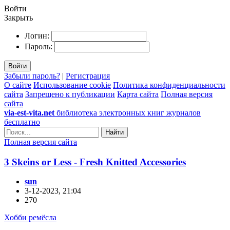
Войти
Закрыть
Логин:
Пароль:
Войти
Забыли пароль?
|
Регистрация
О сайте
Использование cookie
Политика конфиденциальности
сайта
Запрещено к публикации
Карта сайта
Полная версия
сайта
via-est-vita.net
библиотека электронных книг журналов
бесплатно
Найти
Полная версия сайта
3 Skeins or Less - Fresh Knitted Accessories
sun
3-12-2023, 21:04
270
Хобби ремёсла