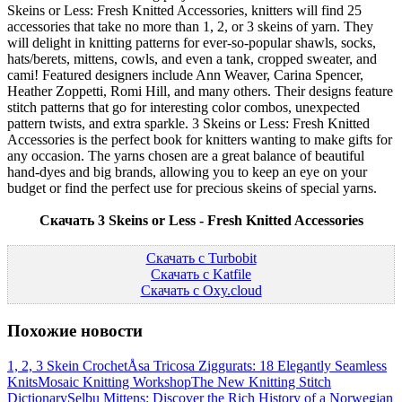
Skeins or Less: Fresh Knitted Accessories, knitters will find 25
accessories that take no more than 1, 2, or 3 skeins of yarn. They
will delight in knitting patterns for ever-so-popular shawls, socks,
hats/berets, mittens, cowls, and even a tank, cropped sweater, and
cami! Featured designers include Ann Weaver, Carina Spencer,
Heather Zoppetti, Romi Hill, and many others. Their designs feature
stitch patterns that go for interesting color combos, unexpected
pattern twists, and extra sparkle. 3 Skeins or Less: Fresh Knitted
Accessories is the perfect book for knitters wanting to make gifts for
any occasion. The yarns chosen are a great balance of beautiful
hand-dyes and big brands, allowing you to keep an eye on your
budget or find the perfect use for precious skeins of special yarns.
Скачать 3 Skeins or Less - Fresh Knitted Accessories
Скачать с Turbobit
Скачать с Katfile
Скачать с Оxy.cloud
Похожие новости
1, 2, 3 Skein Crochet
Åsa Tricosa Ziggurats: 18 Elegantly Seamless
Knits
Mosaic Knitting Workshop
The New Knitting Stitch
Dictionary
Selbu Mittens: Discover the Rich History of a Norwegian