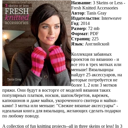
Название
: 3 Skeins or Less -
Fresh Knitted Accessories
Автор
: Tanis Gray
Издательство
: Interweave
Год
: 2014
Размер
: 72 mb
Формат
: PDF
Страниц
: 225
Язык
: Английский
Коллекция забавных
проектов по вязанию - и
все это в трех мотках или
меньше! Вязальщицы
найдут 25 аксессуаров, на
которые потребуется не
более 1, 2 или 3 мотков
пряжи. Они будут в восторге от моделей вязания таких
популярных платков, носков, шапок/беретов, варежек,
капюшонов и даже майки, укороченного свитера и майки-
ками! 3 мотка или меньше: "Свежие вязаные аксессуары" -
идеальная книга для вязальщиц, желающих сделать подарки
по любому поводу.
A collection of fun knitting projects--all in three skeins or less! In 3