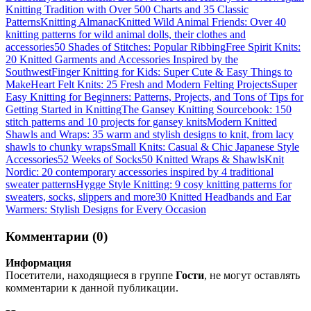
Knitting Tradition with Over 500 Charts and 35 Classic
Patterns
Knitting Almanac
Knitted Wild Animal Friends: Over 40
knitting patterns for wild animal dolls, their clothes and
accessories
50 Shades of Stitches: Popular Ribbing
Free Spirit Knits:
20 Knitted Garments and Accessories Inspired by the
Southwest
Finger Knitting for Kids: Super Cute & Easy Things to
Make
Heart Felt Knits: 25 Fresh and Modern Felting Projects
Super
Easy Knitting for Beginners: Patterns, Projects, and Tons of Tips for
Getting Started in Knitting
The Gansey Knitting Sourcebook: 150
stitch patterns and 10 projects for gansey knits
Modern Knitted
Shawls and Wraps: 35 warm and stylish designs to knit, from lacy
shawls to chunky wraps
Small Knits: Casual & Chic Japanese Style
Accessories
52 Weeks of Socks
50 Knitted Wraps & Shawls
Knit
Nordic: 20 contemporary accessories inspired by 4 traditional
sweater patterns
Hygge Style Knitting: 9 cosy knitting patterns for
sweaters, socks, slippers and more
30 Knitted Headbands and Ear
Warmers: Stylish Designs for Every Occasion
Комментарии (0)
Информация
Посетители, находящиеся в группе
Гости
, не могут оставлять
комментарии к данной публикации.