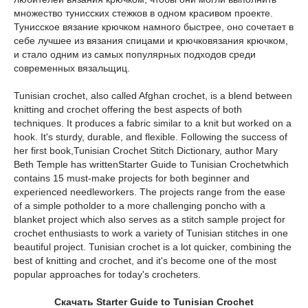
множество тунисских стежков в одном красивом проекте.
Тунисское вязание крючком намного быстрее, оно сочетает в
себе лучшее из вязания спицами и крючковязания крючком,
и стало одним из самых популярных подходов среди
современных вязальщиц.
Tunisian crochet, also called Afghan crochet, is a blend between
knitting and crochet offering the best aspects of both
techniques. It produces a fabric similar to a knit but worked on a
hook. It's sturdy, durable, and flexible. Following the success of
her first book,Tunisian Crochet Stitch Dictionary, author Mary
Beth Temple has writtenStarter Guide to Tunisian Crochetwhich
contains 15 must-make projects for both beginner and
experienced needleworkers. The projects range from the ease
of a simple potholder to a more challenging poncho with a
blanket project which also serves as a stitch sample project for
crochet enthusiasts to work a variety of Tunisian stitches in one
beautiful project. Tunisian crochet is a lot quicker, combining the
best of knitting and crochet, and it's become one of the most
popular approaches for today's crocheters.
Скачать Starter Guide to Tunisian Crochet