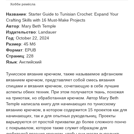
Хобби ремёсла
Название
: Starter Guide to Tunisian Crochet: Expand Your
Crafting Skills with 16 Must-Make Projects
Автор
: Mary Beth Temple
Издательство
: Landauer
Год
: October 22, 2024
Размер
: 45 Мб
Формат
: EPUB
Страниц
: 228
Язык
: Английский
Тунисское вязание крючком, также называемое афганским
вязанием крючком, представляет собой смесь вязания
спицами и вязания крючком, сочетающую в себе лучшие
аспекты обеих техник. При этом получается ткань, похожая
на трикотаж, но обработанная крючком. Автор Mary Beth
Temple написала книгу для начинающих по тунисскому
вязанию крючком, в котором содержится 15 проектов как для
начинающих, так и для опытных рукодельниц. Проекты
варьируются от простой прихватки до более сложного пончо
с покрывалом, которое также служит образцом для
любителей вязания крючком, чтобы они могли выполнить