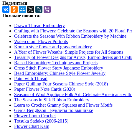
Поделиться
Похожие новости:
Drawn Thread Embroidery
Crafting with Flowers: Celebrate the Seasons with 20 Floral Pr
Celebrate the Seasons With Ribbon Embroidery by Machine
Watercolour Flower Portraits
Korean style flower and grass embroidery
A Year of Flower Wreaths: Simple Projects for All Seasons
Treasury of Flower Designs for Artists, Embroiderers and Craf
Raised Embroidery: Techniques and Projects
Cross Stitch Flower Story Japanese Embroidery
Bead Embroidery: Chinese-Style Flower Jewelry
Paint with Thread
Paper Quilling Four Seasons Chinese Style (2018)
Paper Flower Note Cards (2020)
Seasons of Wool Applique Folk Art: Celebrate Americana with 1
The Seasons in Silk Ribbon Embroidery
Learn to Crochet Granny Squares and Flower Motifs
Gerda Bengtsson - Буклеты по вышивке
Flower Loom Crochet
Totsuka Sadako (2006-2015)
Flower Chart Kam