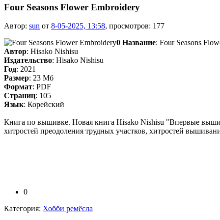
Four Seasons Flower Embroidery
Автор:
sun
от
8-05-2025, 13:58
, просмотров: 177
0
Название
: Four Seasons Flo
Автор
: Hisako Nishisu
Издательство
: Hisako Nishisu
Год
: 2021
Размер
: 23 Мб
Формат
: PDF
Страниц
: 105
Язык
: Корейский
Книга по вышивке. Новая книга Hisako Nishisu "Впервые выши
хитростей преодоления трудных участков, хитростей вышивания
0
Категория:
Хобби ремёсла