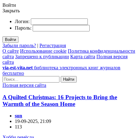
Войти
Закрыть
Логин:
Пароль:
Войти
Забыли пароль?
|
Регистрация
О сайте
Использование cookie
Политика конфиденциальности
сайта
Запрещено к публикации
Карта сайта
Полная версия
сайта
via-est-vita.net
библиотека электронных книг журналов
бесплатно
Найти
Полная версия сайта
A Quilted Christmas: 16 Projects to Bring the
Warmth of the Season Home
sun
19-09-2025, 21:09
113
Хобби ремёсла