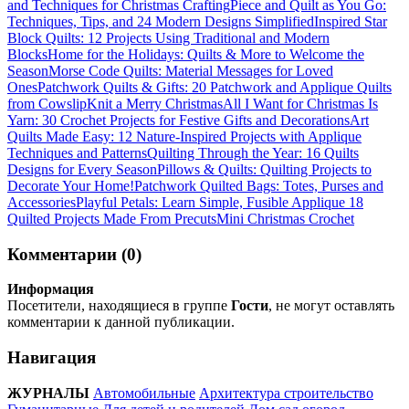
and Techniques for Christmas Crafting
Piece and Quilt as You Go:
Techniques, Tips, and 24 Modern Designs Simplified
Inspired Star
Block Quilts: 12 Projects Using Traditional and Modern
Blocks
Home for the Holidays: Quilts & More to Welcome the
Season
Morse Code Quilts: Material Messages for Loved
Ones
Patchwork Quilts & Gifts: 20 Patchwork and Applique Quilts
from Cowslip
Knit a Merry Christmas
All I Want for Christmas Is
Yarn: 30 Crochet Projects for Festive Gifts and Decorations
Art
Quilts Made Easy: 12 Nature-Inspired Projects with Applique
Techniques and Patterns
Quilting Through the Year: 16 Quilts
Designs for Every Season
Pillows & Quilts: Quilting Projects to
Decorate Your Home!
Patchwork Quilted Bags: Totes, Purses and
Accessories
Playful Petals: Learn Simple, Fusible Applique 18
Quilted Projects Made From Precuts
Mini Christmas Crochet
Комментарии (0)
Информация
Посетители, находящиеся в группе
Гости
, не могут оставлять
комментарии к данной публикации.
Навигация
ЖУРНАЛЫ
Автомобильные
Архитектура строительство