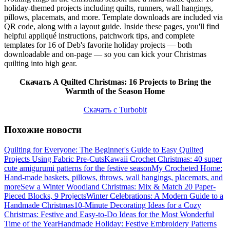
holiday-themed projects including quilts, runners, wall hangings,
pillows, placemats, and more. Template downloads are included via
QR code, along with a layout guide. Inside these pages, you'll find
helpful appliqué instructions, patchwork tips, and complete
templates for 16 of Deb's favorite holiday projects — both
downloadable and on-page — so you can kick your Christmas
quilting into high gear.
Скачать A Quilted Christmas: 16 Projects to Bring the
Warmth of the Season Home
Скачать с Turbobit
Похожие новости
Quilting for Everyone: The Beginner's Guide to Easy Quilted
Projects Using Fabric Pre-Cuts
Kawaii Crochet Christmas: 40 super
cute amigurumi patterns for the festive season
My Crocheted Home:
Hand-made baskets, pillows, throws, wall hangings, placemats, and
more
Sew a Winter Woodland Christmas: Mix & Match 20 Paper-
Pieced Blocks, 9 Projects
Winter Celebrations: A Modern Guide to a
Handmade Christmas
10-Minute Decorating Ideas for a Cozy
Christmas: Festive and Easy-to-Do Ideas for the Most Wonderful
Time of the Year
Handmade Holiday: Festive Embroidery Patterns