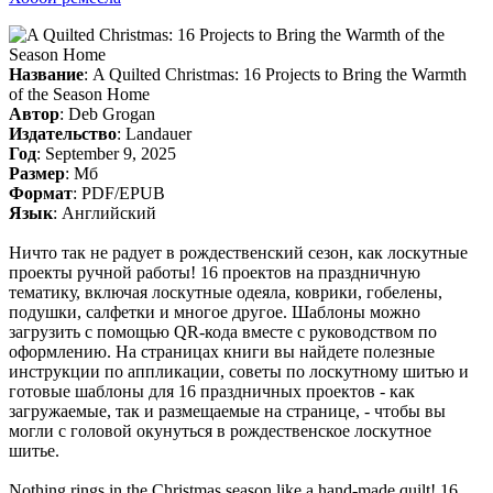
Название
: A Quilted Christmas: 16 Projects to Bring the Warmth
of the Season Home
Автор
: Deb Grogan
Издательство
: Landauer
Год
: September 9, 2025
Размер
: Мб
Формат
: PDF/EPUB
Язык
: Английский
Ничто так не радует в рождественский сезон, как лоскутные
проекты ручной работы! 16 проектов на праздничную
тематику, включая лоскутные одеяла, коврики, гобелены,
подушки, салфетки и многое другое. Шаблоны можно
загрузить с помощью QR-кода вместе с руководством по
оформлению. На страницах книги вы найдете полезные
инструкции по аппликации, советы по лоскутному шитью и
готовые шаблоны для 16 праздничных проектов - как
загружаемые, так и размещаемые на странице, - чтобы вы
могли с головой окунуться в рождественское лоскутное
шитье.
Nothing rings in the Christmas season like a hand-made quilt! 16