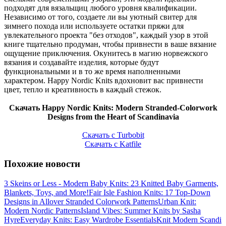
подходят для вязальщиц любого уровня квалификации.
Независимо от того, создаете ли вы уютный свитер для
зимнего похода или используете остатки пряжи для
увлекательного проекта "без отходов", каждый узор в этой
книге тщательно продуман, чтобы привнести в ваше вязание
ощущение приключения. Окунитесь в магию норвежского
вязания и создавайте изделия, которые будут
функциональными и в то же время наполненными
характером. Happy Nordic Knits вдохновит вас привнести
цвет, тепло и креативность в каждый стежок.
Скачать Happy Nordic Knits: Modern Stranded-Colorwork
Designs from the Heart of Scandinavia
Скачать с Turbobit
Скачать с Katfile
Похожие новости
3 Skeins or Less - Modern Baby Knits: 23 Knitted Baby Garments,
Blankets, Toys, and More!
Fair Isle Fashion Knits: 17 Top-Down
Designs in Allover Stranded Colorwork Patterns
Urban Knit:
Modern Nordic Patterns
Island Vibes: Summer Knits by Sasha
Hyre
Everyday Knits: Easy Wardrobe Essentials
Knit Modern Scandi