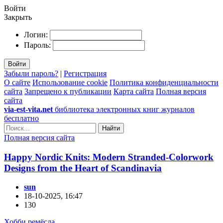
Войти
Закрыть
Логин:
Пароль:
Войти
Забыли пароль?
|
Регистрация
О сайте
Использование cookie
Политика конфиденциальности
сайта
Запрещено к публикации
Карта сайта
Полная версия
сайта
via-est-vita.net
библиотека электронных книг журналов
бесплатно
Найти
Полная версия сайта
Happy Nordic Knits: Modern Stranded-Colorwork
Designs from the Heart of Scandinavia
sun
18-10-2025, 16:47
130
Хобби ремёсла