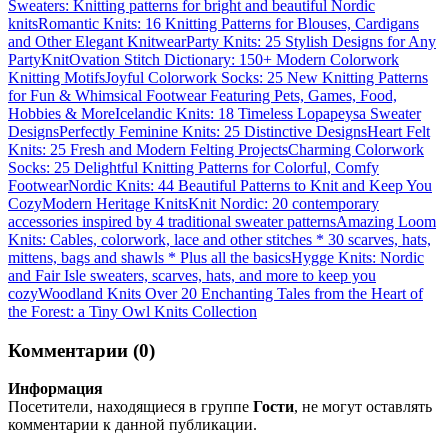
Sweaters: Knitting patterns for bright and beautiful Nordic
knits
Romantic Knits: 16 Knitting Patterns for Blouses, Cardigans
and Other Elegant Knitwear
Party Knits: 25 Stylish Designs for Any
Party
KnitOvation Stitch Dictionary: 150+ Modern Colorwork
Knitting Motifs
Joyful Colorwork Socks: 25 New Knitting Patterns
for Fun & Whimsical Footwear Featuring Pets, Games, Food,
Hobbies & More
Icelandic Knits: 18 Timeless Lopapeysa Sweater
Designs
Perfectly Feminine Knits: 25 Distinctive Designs
Heart Felt
Knits: 25 Fresh and Modern Felting Projects
Charming Colorwork
Socks: 25 Delightful Knitting Patterns for Colorful, Comfy
Footwear
Nordic Knits: 44 Beautiful Patterns to Knit and Keep You
Cozy
Modern Heritage Knits
Knit Nordic: 20 contemporary
accessories inspired by 4 traditional sweater patterns
Amazing Loom
Knits: Cables, colorwork, lace and other stitches * 30 scarves, hats,
mittens, bags and shawls * Plus all the basics
Hygge Knits: Nordic
and Fair Isle sweaters, scarves, hats, and more to keep you
cozy
Woodland Knits Over 20 Enchanting Tales from the Heart of
the Forest: a Tiny Owl Knits Collection
Комментарии (0)
Информация
Посетители, находящиеся в группе
Гости
, не могут оставлять
комментарии к данной публикации.