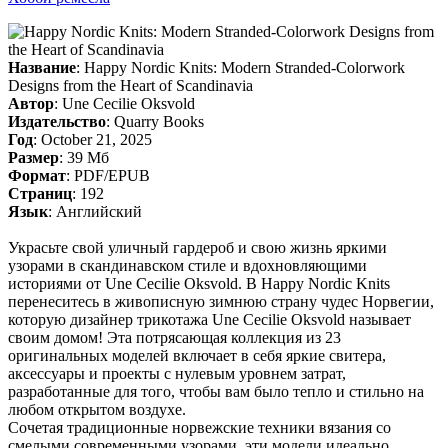
Название
: Happy Nordic Knits: Modern Stranded-Colorwork
Designs from the Heart of Scandinavia
Автор
: Une Cecilie Oksvold
Издательство
: Quarry Books
Год
: October 21, 2025
Размер
: 39 Мб
Формат
: PDF/EPUB
Страниц
: 192
Язык
: Английский
Украсьте свой уличный гардероб и свою жизнь яркими
узорами в скандинавском стиле и вдохновляющими
историями от Une Cecilie Oksvold. В Happy Nordic Knits
перенеситесь в живописную зимнюю страну чудес Норвегии,
которую дизайнер трикотажа Une Cecilie Oksvold называет
своим домом! Эта потрясающая коллекция из 23
оригинальных моделей включает в себя яркие свитера,
аксессуары и проекты с нулевым уровнем затрат,
разработанные для того, чтобы вам было тепло и стильно на
любом открытом воздухе.
Сочетая традиционные норвежские техники вязания со
смелыми современными узорами, эти модели идеально