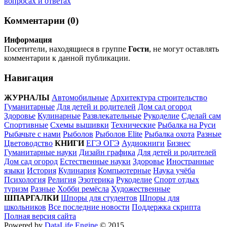
вопросах и ответах
Комментарии (0)
Информация
Посетители, находящиеся в группе
Гости
, не могут оставлять
комментарии к данной публикации.
Навигация
ЖУРНАЛЫ
Автомобильные
Архитектура строительство
Гуманитарные
Для детей и родителей
Дом сад огород
Здоровье
Кулинарные
Развлекательные
Рукоделие
Сделай сам
Спортивные
Схемы вышивки
Технические
Рыбалка на Руси
Рыбачьте с нами
Рыболов
Рыболов Elite
Рыбалка охота
Разные
Цветоводство
КНИГИ
ЕГЭ ОГЭ
Аудиокниги
Бизнес
Гуманитарные науки
Дизайн графика
Для детей и родителей
Дом сад огород
Естественные науки
Здоровье
Иностранные
языки
История
Кулинария
Компьютерные
Наука учёба
Психология
Религия
Эзотерика
Рукоделие
Спорт отдых
туризм
Разные
Хобби ремёсла
Художественные
ШПАРГАЛКИ
Шпоры для студентов
Шпоры для
школьников
Все последние новости
Поддержка скрипта
Полная версия сайта
Powered by
DataLife Engine
© 2015