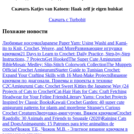
Скачать Katjes van Katoen: Haak zelf je eigen huiskat
Скачать с Turbobit
Похожие новости
Любимые носочки
Japanese Paper Yarn: Using Washi and Kami-
ito to Knit, Crochet, Weave, and More
Развивающие игрушки
крючком
21 Days to Learn to Crochet: Daily Practice, Step-by-Step
Instructions, 7 Projects
Get Hooked
The Super Cute Amigurumi
Bible
Mosaic Medley: Slip-Stitch Colorwork Collection
The Muppets
Official Crochet Amigurumi
Starter Guide to Tunisian Crochet:
Expand Your Crafting Skills with 16 Must-Make Projects
Вязание
крючком по диагонали. Приемы и проекты в технике
С2С
Amigurumi Cats: Crochet Sweet Kitties the Japanese Way (24
Projects of Cats to Crochet)
Cat-Hair Hats for Cats: Craft Fetching
Headwear for Your Feline Friends
Literary Yarns: Crochet Projects
Inspired by Classic Books
Kawaii Crochet Garden: 40 super cute
amigurumi patterns for plants and more
Irene Strange's Curious
Crochet Creatures
Зверушки-амигуруми. Вяжем крючком
Crochet
Ragdolls: 30 Animals and Friends to Snuggle (2020)
Raining Cats
and Dogs
Animagumis: 15 Patrones para tejer animalitos de
crochet
Чижик Т.Б., Чижик М.В. - Элитное вязание крючком в