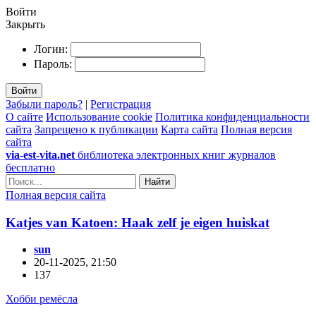
Войти
Закрыть
Логин:
Пароль:
Войти
Забыли пароль?
|
Регистрация
О сайте
Использование cookie
Политика конфиденциальности
сайта
Запрещено к публикации
Карта сайта
Полная версия
сайта
via-est-vita.net
библиотека электронных книг журналов
бесплатно
Найти
Полная версия сайта
Katjes van Katoen: Haak zelf je eigen huiskat
sun
20-11-2025, 21:50
137
Хобби ремёсла