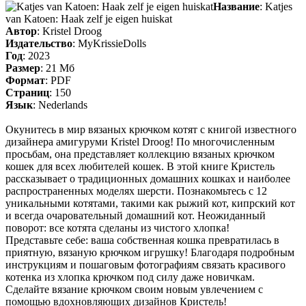
Название
: Katjes
van Katoen: Haak zelf je eigen huiskat
Автор
: Kristel Droog
Издательство
: MyKrissieDolls
Год
: 2023
Размер
: 21 Мб
Формат
: PDF
Страниц
: 150
Язык
: Nederlands
Окунитесь в мир вязаных крючком котят с книгой известного
дизайнера амигуруми Kristel Droog! По многочисленным
просьбам, она представляет коллекцию вязаных крючком
кошек для всех любителей кошек. В этой книге Кристель
рассказывает о традиционных домашних кошках и наиболее
распространенных моделях шерсти. Познакомьтесь с 12
уникальными котятами, такими как рыжий кот, кипрский кот
и всегда очаровательный домашний кот. Неожиданный
поворот: все котята сделаны из чистого хлопка!
Представьте себе: ваша собственная кошка превратилась в
приятную, вязаную крючком игрушку! Благодаря подробным
инструкциям и пошаговым фотографиям связать красивого
котенка из хлопка крючком под силу даже новичкам.
Сделайте вязание крючком своим новым увлечением с
помощью вдохновляющих дизайнов Кристель!