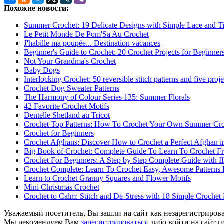
Похожие новости:
Summer Crochet: 19 Delicate Designs with Simple Lace and Ti
Le Petit Monde De Pom'Sa Au Crochet
J'habille ma poupée... Destination vacances
Beginner's Guide to Crochet: 20 Crochet Projects for Beginner
Not Your Grandma's Crochet
Baby Dogs
Interlocking Crochet: 50 reversible stitch patterns and five proj
Crochet Dog Sweater Patterns
The Harmony of Colour Series 135: Summer Florals
42 Favorite Crochet Motifs
Dentelle Shetland au Tricot
Crochet Top Patterns: How To Crochet Your Own Summer Cro
Crochet for Beginners
Crochet Afghans: Discover How to Crochet a Perfect Afghan 
Big Book of Crochet: Complete Guide To Learn To Crochet 
Crochet For Beginners: A Step by Step Complete Guide with Il
Crochet Complete: Learn To Crochet Easy, Awesome Patterns
Learn to Crochet Granny Squares and Flower Motifs
Mini Christmas Crochet
Crochet to Calm: Stitch and De-Stress with 18 Simple Crochet 
Уважаемый посетитель, Вы зашли на сайт как незарегистриров
Мы рекомендуем Вам
зарегистрироваться
либо войти на сайт п