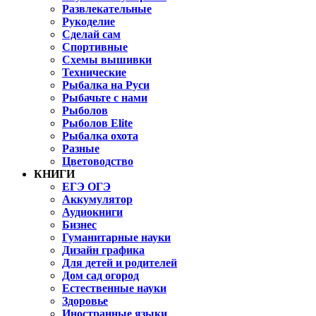
Развлекательные
Рукоделие
Сделай сам
Спортивные
Схемы вышивки
Технические
Рыбалка на Руси
Рыбачьте с нами
Рыболов
Рыболов Elite
Рыбалка охота
Разные
Цветоводство
КНИГИ
ЕГЭ ОГЭ
Аккумулятор
Аудиокниги
Бизнес
Гуманитарные науки
Дизайн графика
Для детей и родителей
Дом сад огород
Естественные науки
Здоровье
Иностранные языки