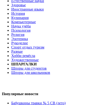
Естественные науки
Здоровье
Иностранные языки
История
Кулинария
Компьютерные
Наука учёба
Психология
Религия
Эзотерика
Рукоделие
Спорт отдых туризм
Разные
Хобби ремёсла
Художественные
ШПАРГАЛКИ
Шпоры для студентов
Шпоры для школьников
Популярные новости
Бабушкины травки № 5 СВ (лето)