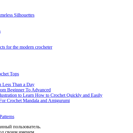
meless Silhouettes
s
ects for the modern crocheter
chet Tops
in Less Than a Day
From Beginner To Advanced
lustration to Learn How to Crochet Quickly and Easily
 For Crochet Mandala and Amigurumi
Patterns
анный пользователь.
од своим именем.