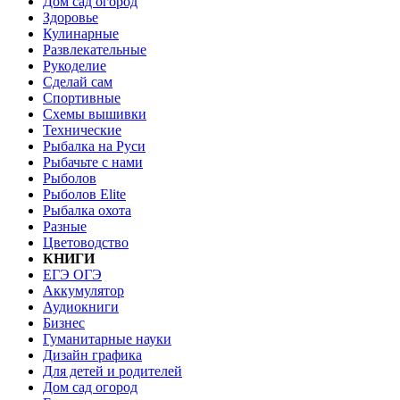
Дом сад огород
Здоровье
Кулинарные
Развлекательные
Рукоделие
Сделай сам
Спортивные
Схемы вышивки
Технические
Рыбалка на Руси
Рыбачьте с нами
Рыболов
Рыболов Elite
Рыбалка охота
Разные
Цветоводство
КНИГИ
ЕГЭ ОГЭ
Аккумулятор
Аудиокниги
Бизнес
Гуманитарные науки
Дизайн графика
Для детей и родителей
Дом сад огород