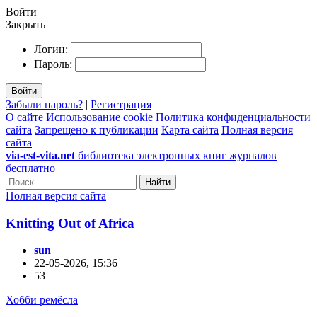
Войти
Закрыть
Логин:
Пароль:
Войти
Забыли пароль?
|
Регистрация
О сайте
Использование cookie
Политика конфиденциальности
сайта
Запрещено к публикации
Карта сайта
Полная версия
сайта
via-est-vita.net
библиотека электронных книг журналов
бесплатно
Найти
Полная версия сайта
Knitting Out of Africa
sun
22-05-2026, 15:36
53
Хобби ремёсла