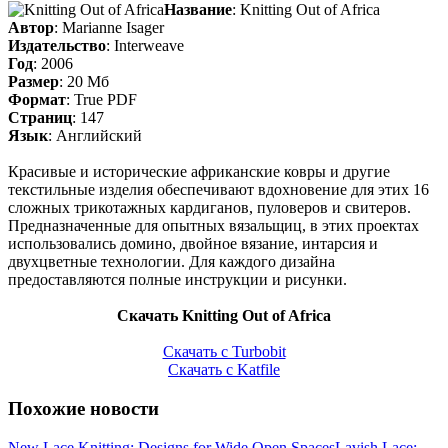
Название
: Knitting Out of Africa
Автор
: Marianne Isager
Издательство
: Interweave
Год
: 2006
Размер
: 20 Мб
Формат
: True PDF
Страниц
: 147
Язык
: Английский
Красивые и исторические африканские ковры и другие
текстильные изделия обеспечивают вдохновение для этих 16
сложных трикотажных кардиганов, пуловеров и свитеров.
Предназначенные для опытных вязальщиц, в этих проектах
использовались домино, двойное вязание, интарсия и
двухцветные технологии. Для каждого дизайна
предоставляются полные инструкции и рисунки.
Скачать Knitting Out of Africa
Скачать с Turbobit
Скачать с Katfile
Похожие новости
New Lace Knitting: Designs for Wide Open Spaces
Lavish Lace: