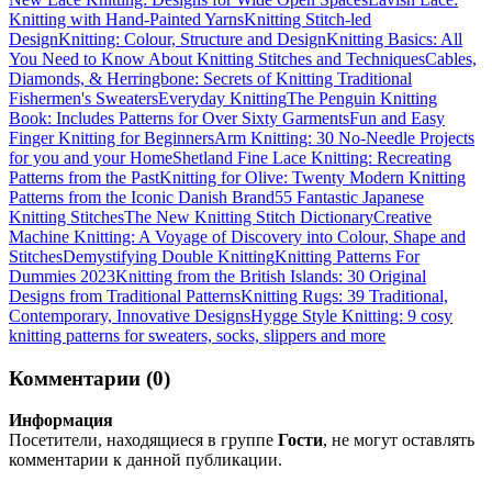
Knitting with Hand-Painted Yarns
Knitting Stitch-led
Design
Knitting: Colour, Structure and Design
Knitting Basics: All
You Need to Know About Knitting Stitches and Techniques
Cables,
Diamonds, & Herringbone: Secrets of Knitting Traditional
Fishermen's Sweaters
Everyday Knitting
The Penguin Knitting
Book: Includes Patterns for Over Sixty Garments
Fun and Easy
Finger Knitting for Beginners
Arm Knitting: 30 No-Needle Projects
for you and your Home
Shetland Fine Lace Knitting: Recreating
Patterns from the Past
Knitting for Olive: Twenty Modern Knitting
Patterns from the Iconic Danish Brand
55 Fantastic Japanese
Knitting Stitches
The New Knitting Stitch Dictionary
Creative
Machine Knitting: A Voyage of Discovery into Colour, Shape and
Stitches
Demystifying Double Knitting
Knitting Patterns For
Dummies 2023
Knitting from the British Islands: 30 Original
Designs from Traditional Patterns
Knitting Rugs: 39 Traditional,
Contemporary, Innovative Designs
Hygge Style Knitting: 9 cosy
knitting patterns for sweaters, socks, slippers and more
Комментарии (0)
Информация
Посетители, находящиеся в группе
Гости
, не могут оставлять
комментарии к данной публикации.