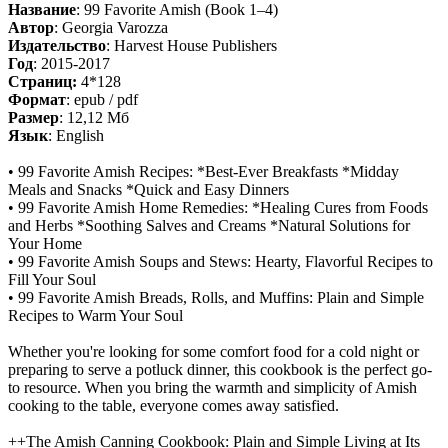
Название
: 99 Favorite Amish (Book 1–4)
Автор
: Georgia Varozza
Издательство
: Harvest House Publishers
Год
: 2015-2017
Cтраниц:
4*128
Формат
: epub / pdf
Размер
: 12,12 Мб
Язык
: English
• 99 Favorite Amish Recipes: *Best-Ever Breakfasts *Midday
Meals and Snacks *Quick and Easy Dinners
• 99 Favorite Amish Home Remedies: *Healing Cures from Foods
and Herbs *Soothing Salves and Creams *Natural Solutions for
Your Home
• 99 Favorite Amish Soups and Stews: Hearty, Flavorful Recipes to
Fill Your Soul
• 99 Favorite Amish Breads, Rolls, and Muffins: Plain and Simple
Recipes to Warm Your Soul
Whether you're looking for some comfort food for a cold night or
preparing to serve a potluck dinner, this cookbook is the perfect go-
to resource. When you bring the warmth and simplicity of Amish
cooking to the table, everyone comes away satisfied.
++The Amish Canning Cookbook: Plain and Simple Living at Its