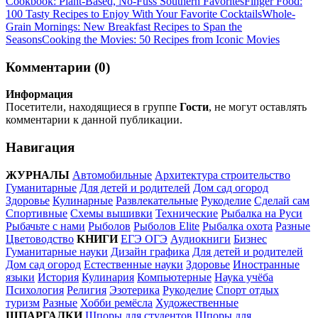
Cookbook: Plant-Based, No-Fuss Southern Favorites
Finger Food:
100 Tasty Recipes to Enjoy With Your Favorite Cocktails
Whole-
Grain Mornings: New Breakfast Recipes to Span the
Seasons
Cooking the Movies: 50 Recipes from Iconic Movies
Комментарии (0)
Информация
Посетители, находящиеся в группе
Гости
, не могут оставлять
комментарии к данной публикации.
Навигация
ЖУРНАЛЫ
Автомобильные
Архитектура строительство
Гуманитарные
Для детей и родителей
Дом сад огород
Здоровье
Кулинарные
Развлекательные
Рукоделие
Сделай сам
Спортивные
Схемы вышивки
Технические
Рыбалка на Руси
Рыбачьте с нами
Рыболов
Рыболов Elite
Рыбалка охота
Разные
Цветоводство
КНИГИ
ЕГЭ ОГЭ
Аудиокниги
Бизнес
Гуманитарные науки
Дизайн графика
Для детей и родителей
Дом сад огород
Естественные науки
Здоровье
Иностранные
языки
История
Кулинария
Компьютерные
Наука учёба
Психология
Религия
Эзотерика
Рукоделие
Спорт отдых
туризм
Разные
Хобби ремёсла
Художественные
ШПАРГАЛКИ
Шпоры для студентов
Шпоры для