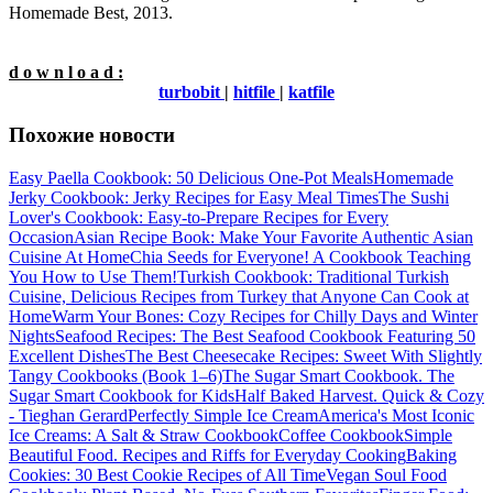
Homemade Best, 2013.
d o w n l o a d :
turbobit
|
hitfile
|
katfile
Похожие новости
Easy Paella Cookbook: 50 Delicious One-Pot Meals
Homemade
Jerky Cookbook: Jerky Recipes for Easy Meal Times
The Sushi
Lover's Cookbook: Easy-to-Prepare Recipes for Every
Occasion
Asian Recipe Book: Make Your Favorite Authentic Asian
Cuisine At Home
Chia Seeds for Everyone! A Cookbook Teaching
You How to Use Them!
Turkish Cookbook: Traditional Turkish
Cuisine, Delicious Recipes from Turkey that Anyone Can Cook at
Home
Warm Your Bones: Cozy Recipes for Chilly Days and Winter
Nights
Seafood Recipes: The Best Seafood Cookbook Featuring 50
Excellent Dishes
The Best Cheesecake Recipes: Sweet With Slightly
Tangy Cookbooks (Book 1–6)
The Sugar Smart Cookbook. The
Sugar Smart Cookbook for Kids
Half Baked Harvest. Quick & Cozy
- Tieghan Gerard
Perfectly Simple Ice Cream
America's Most Iconic
Ice Creams: A Salt & Straw Cookbook
Coffee Cookbook
Simple
Beautiful Food. Recipes and Riffs for Everyday Cooking
Baking
Cookies: 30 Best Cookie Recipes of All Time
Vegan Soul Food