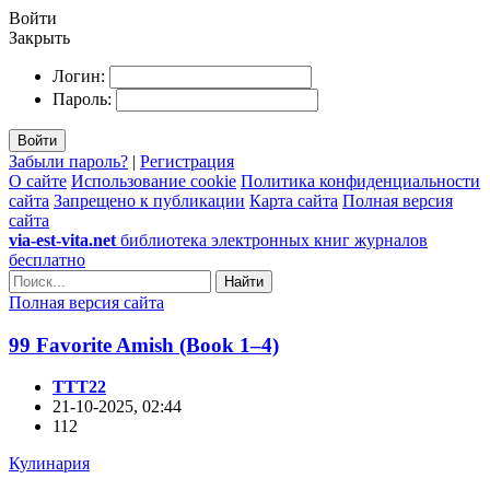
Войти
Закрыть
Логин:
Пароль:
Войти
Забыли пароль?
|
Регистрация
О сайте
Использование cookie
Политика конфиденциальности
сайта
Запрещено к публикации
Карта сайта
Полная версия
сайта
via-est-vita.net
библиотека электронных книг журналов
бесплатно
Найти
Полная версия сайта
99 Favorite Amish (Book 1–4)
TTT22
21-10-2025, 02:44
112
Кулинария