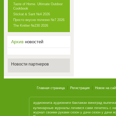
Taste of Home. Ultimate Outdoor
Cookbook
Stickat & Sant №4 2026
Просто вкусно полезно №7 2026
The Knitter №230 2026
Архив
новостей
Новости партнеров
Главная страница
Регистрация
Новое на сай
аудиокнига
аудиокниги
баклажан
виноград
выпечк
кулинарные журналы
лечимся сами
лечитесь с н
журнал
своими руками
сезон у дачи
сезон у дачи ж