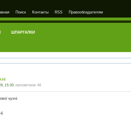
авная
Поиск
Контакты
RSS
Правообладателям
И
ШПАРГАЛКИ
хні
6, 15:30
, просмотров: 46
ової кухні
–6