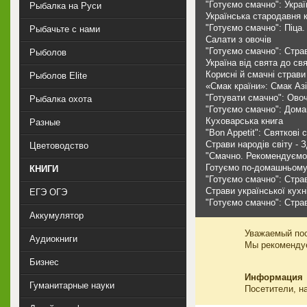
"Готуємо смачно": Украї
Рыбалка на Руси
Українська стародавня 
"Готуємо смачно": Піца.
Рыбачьте с нами
Салати з овочів
"Готуємо смачно": Стра
Рыболов
Україна від свята до св
Корисні й смачні страви
Рыболов Elite
«Смак країни»: Смак Азі
"Готувати смачно": Овоч
Рыбалка охота
"Готуємо смачно": Дома
Куховарська книга
Разные
"Bon Appetit": Святкові 
Страви народів світу - 
Цветоводство
"Смачно. Рекомендуємо
Готуємо по-домашньому 
КНИГИ
"Готуємо смачно": Страв
Страви української кухні
ЕГЭ ОГЭ
"Готуємо смачно": Стра
Аккумулятор
Уважаемый пос
Аудиокниги
Мы рекоменд
Бизнес
Информация
Гуманитарные науки
Посетители, н