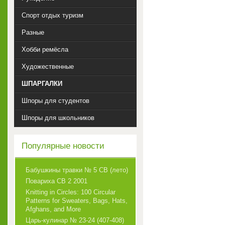
Спорт отдых туризм
Разные
Хобби ремёсла
Художественные
ШПАРГАЛКИ
Шпоры для студентов
Шпоры для школьников
Популярные новости
Бабушкины травки № 5 СВ (лето)
Повариха СВ 2 2001
Knitting in Circles: 100 Circular
Patterns for Sweaters, Bags, Hats,
Afghans, and More
Царь-кулинар № 23-24 (407-408)