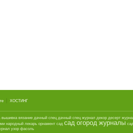
те
ХОСТИНГ
а
вышивка
вязание
дачный спец
дачный спец журнал
декор
десерт
журн
сад огород журналы
ами
народный лекарь
орнамент
сад
сад
урнал
узор
фасоль