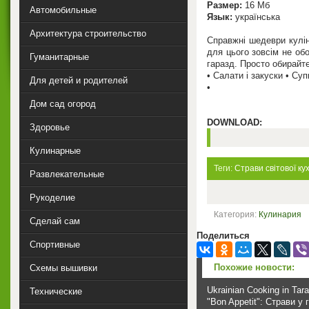
Размер:
16 Мб
Автомобильные
Язык:
українська
Архитектура строительство
Справжні шедеври кулін
для цього зовсім не обо
Гуманитарные
гаразд. Просто обирайте
• Салати і закуски • Суп
Для детей и родителей
•
Дом сад огород
DOWNLOAD:
Здоровье
Кулинарные
Теги:
Страви світової кух
Развлекательные
Рукоделие
Категория:
Кулинария
Сделай сам
Поделиться
Спортивные
Похожие новости:
Схемы вышивки
Ukrainian Cooking in Tar
Технические
"Bon Appetit": Страви у