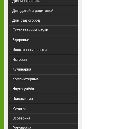
Дизайн графика
Для детей и родителей
Дом сад огород
Естественные науки
Здоровье
Иностранные языки
История
Кулинария
Компьютерные
Наука учёба
Психология
Религия
Эзотерика
Рукоделие