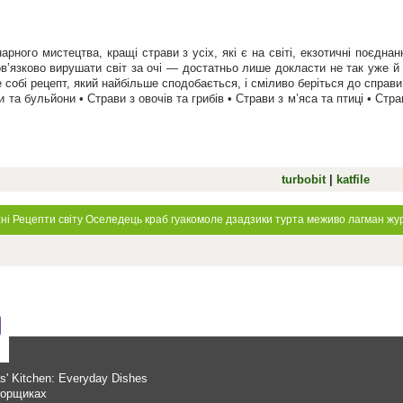
арного мистецтва, кращі страви з усіх, які є на світі, екзотичні поєдн
в’язково вирушати світ за очі — достатньо лише докласти не так уже й 
 собі рецепт, який найбільше сподобається, і сміливо беріться до справи
и та бульйони • Страви з овочів та грибів • Страви з м’яса та птиці • Стр
turbobit
|
katfile
ні
Рецепти світу
Оселедець
краб
гуакомоле
дзадзики
турта
меживо
лагман
жу
as' Kitchen: Everyday Dishes
 горщиках