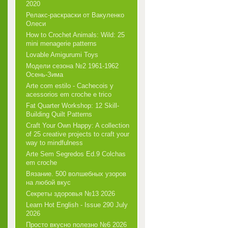
2020
Релакс-раскраски от Вакуленко
Олеси
How to Crochet Animals: Wild: 25
mini menagerie patterns
Lovable Amigurumi Toys
Модели сезона №2 1961-1962
Осень-Зима
Arte com estilo - Cachecois у
acessorios em croche e trico
Fat Quarter Workshop: 12 Skill-
Building Quilt Patterns
Craft Your Own Happy: A collection
of 25 creative projects to craft your
way to mindfulness
Arte Sem Segredos Ed.9 Colchas
em croche
Вязание. 500 волшебных узоров
на любой вкус
Секреты здоровья №13 2026
Learn Hot English - Issue 290 July
2026
Просто вкусно полезно №6 2026