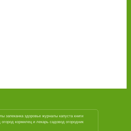
алы
запеканка
здоровье журналы
капуста
книги
 огород кормилец и лекарь
садовод огородник