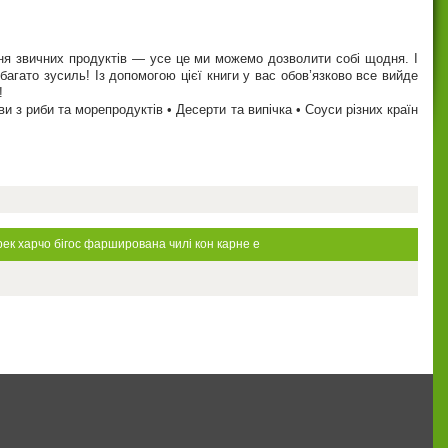
ання звичних продуктів — усе це ми можемо дозволити собі щодня. І
багато зусиль! Із допомогою цієї книги у вас обов’язково все вийде
!
ави з риби та морепродуктів • Десерти та випічка • Соуси різних країн
рек
харчо
бігос
фарширована
чилі кон карне
е