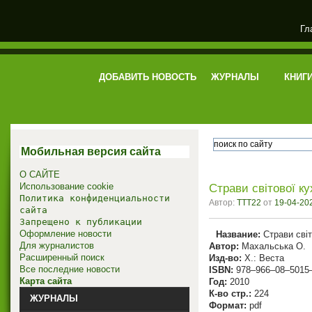
Гл
электронная библиотека
ДОБАВИТЬ НОВОСТЬ
ЖУРНАЛЫ
КНИГ
Мобильная версия сайта
О САЙТЕ
Использование cookie
Страви світової ку
Политика конфиденциальности
Автор:
TTT22
от
19-04-202
сайта
Запрещено к публикации
Оформление новости
Название:
Страви світ
Для журналистов
Автор:
Махальська О.
Расширенный поиск
Изд-во:
Х.: Веста
Все последние новости
ISBN:
978–966–08–5015
Карта сайта
Год:
2010
К-во стр.:
224
ЖУРНАЛЫ
Формат:
pdf