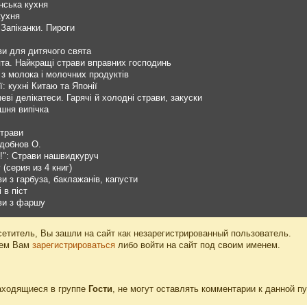
нська кухня
кухня
 Запіканки. Пироги
ви для дитячого свята
ята. Найкращі страви вправних господинь
 з молока і молочних продуктів
ї: кухні Китаю та Японії
еві делікатеси. Гарячі й холодні страви, закуски
шня випічка
страви
Здобнов О.
!": Страви нашвидкуруч
(серия из 4 книг)
и з гарбуза, баклажанів, капусти
 в піст
ви з фаршу
етитель, Вы зашли на сайт как незарегистрированный пользователь.
уем Вам
зарегистрироваться
либо войти на сайт под своим именем.
аходящиеся в группе
Гости
, не могут оставлять комментарии к данной п