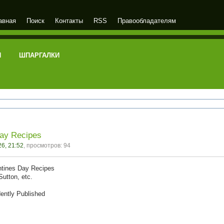
авная
Поиск
Контакты
RSS
Правообладателям
И
ШПАРГАЛКИ
Day Recipes
6, 21:52
, просмотров: 94
ntines Day Recipes
Sutton, etc.
ently Published