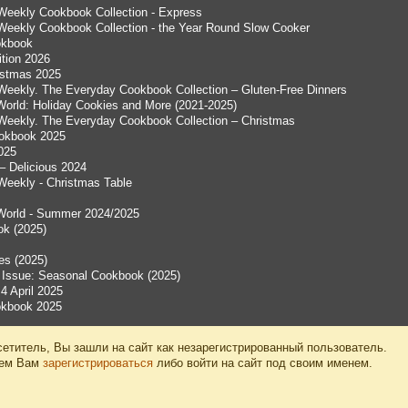
Weekly Cookbook Collection - Express
Weekly Cookbook Collection - the Year Round Slow Cooker
ookbook
ition 2026
istmas 2025
Weekly. The Everyday Cookbook Collection – Gluten-Free Dinners
World: Holiday Cookies and More (2021-2025)
Weekly. The Everyday Cookbook Collection – Christmas
ookbook 2025
025
– Delicious 2024
Weekly - Christmas Table
World - Summer 2024/2025
ok (2025)
es (2025)
Issue: Seasonal Cookbook (2025)
4 April 2025
ookbook 2025
етитель, Вы зашли на сайт как незарегистрированный пользователь.
уем Вам
зарегистрироваться
либо войти на сайт под своим именем.