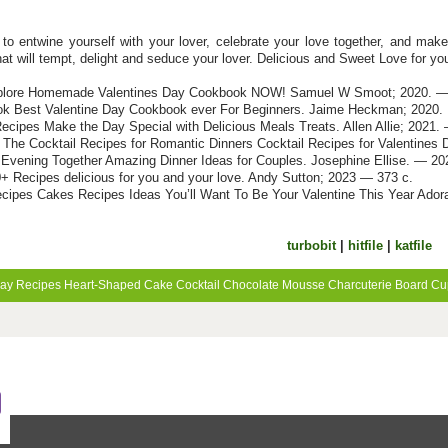
to entwine yourself with your lover, celebrate your love together, and make 
that will tempt, delight and seduce your lover. Delicious and Sweet Love for y
xplore Homemade Valentines Day Cookbook NOW! Samuel W Smoot; 2020. —
ok Best Valentine Day Cookbook ever For Beginners. Jaime Heckman; 2020.
ecipes Make the Day Special with Delicious Meals Treats. Allen Allie; 2021.
 The Cocktail Recipes for Romantic Dinners Cocktail Recipes for Valentines D
 Evening Together Amazing Dinner Ideas for Couples. Josephine Ellise. — 20
+ Recipes delicious for you and your love. Andy Sutton; 2023 — 373 с.
cipes Cakes Recipes Ideas You’ll Want To Be Your Valentine This Year Ador
turbobit
|
hitfile
|
katfile
Day Recipes
Heart-Shaped Cake
Cocktail
Chocolate Mousse
Charcuterie Board
Cu