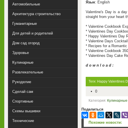
Язык
: English
Автомобильные
Valentine's Day is a day 
Архитектура строительство
straight from your heart 
Гуманитарные
* Valentine Cookbook E
* Valentines Day Cookbo
Для детей и родителей
* Happy Valentines Day R
* Valentine Days Cocktail
Дом сад огород
* Recipes for a Romantic
* Valentine Cookbook 350
Здоровье
* Valentines Day Cake Re
Кулинарные
d o w n l o a d :
Развлекательные
Теги:
Happy Valentines 
Рукоделие
0
Сделай сам
Категория:
Кулинарные
Спортивные
Поделиться
Схемы вышивки
Технические
Похожие новости: