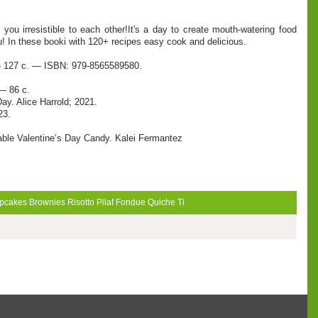
you irresistible to each other!It's a day to create mouth-watering food
ou! In thеsе bookі with 120+ recipes easy cook and delicious.
 127 с. — ISBN: 979-8565589580.
 — 86 с.
ay. Alice Harrold; 2021.
23.
able Valentine’s Day Candy. Kalei Fermantez
pcakes
Brownies
Risotto
Pilaf
Fondue
Quiche
Ti