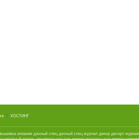
те
ХОСТИНГ
вышивка
вязание
дачный спец
дачный спец журнал
декор
десерт
журна
и
народный лекарь
орнамент
сад
сад огород журналы
сад огород кормил