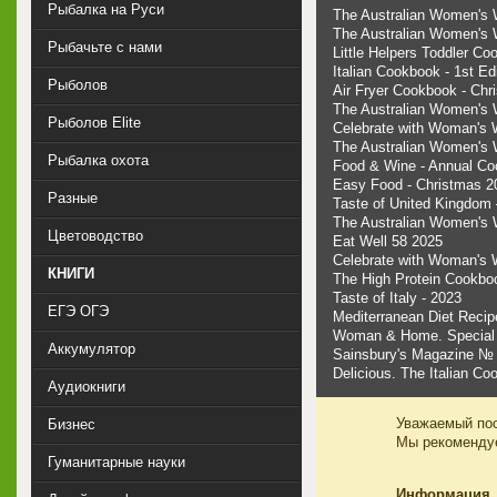
Рыбалка на Руси
The Australian Women's 
The Australian Women's 
Рыбачьте с нами
Little Helpers Toddler C
Italian Cookbook - 1st Ed
Рыболов
Air Fryer Cookbook - Chr
The Australian Women's 
Рыболов Elite
Celebrate with Woman's 
The Australian Women's 
Рыбалка охота
Food & Wine - Annual C
Easy Food - Christmas 2
Разные
Taste of United Kingdom 
The Australian Women's 
Цветоводство
Eat Well 58 2025
Celebrate with Woman's 
КНИГИ
The High Protein Cookbo
Taste of Italy - 2023
ЕГЭ ОГЭ
Mediterranean Diet Recip
Woman & Home. Special 
Аккумулятор
Sainsbury's Magazine № 
Delicious. The Italian C
Аудиокниги
Уважаемый пос
Бизнес
Мы рекоменд
Гуманитарные науки
Информация