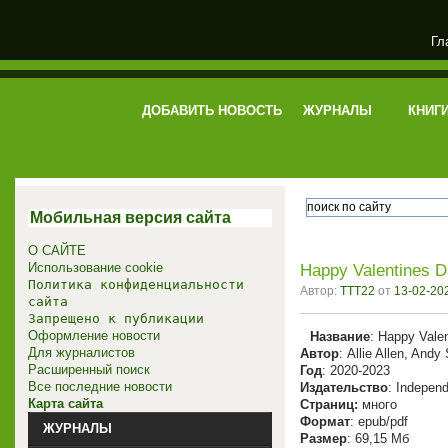
Гл
электронная библиотека
ДОБАВИТЬ НОВОСТЬ
ЖУРНАЛЫ
КНИГ
Мобильная версия сайта
О САЙТЕ
Использование cookie
Happy Valentines 
Политика конфиденциальности
Автор:
TTT22
от
13-02-202
сайта
Запрещено к публикации
Оформление новости
Название
: Happy Vale
Для журналистов
Автор
: Allie Allen, Andy 
Расширенный поиск
Год
: 2020-2023
Все последние новости
Издательство
: Independ
Карта сайта
Cтраниц:
много
Формат
: epub/pdf
ЖУРНАЛЫ
Размер
: 69,15 Мб