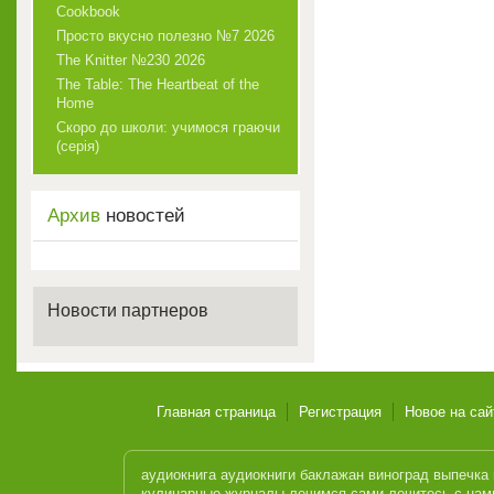
Cookbook
Просто вкусно полезно №7 2026
The Knitter №230 2026
The Table: The Heartbeat of the
Home
Скоро до школи: учимося граючи
(серія)
Архив
новостей
Новости партнеров
Главная страница
Регистрация
Новое на сай
аудиокнига
аудиокниги
баклажан
виноград
выпечка
кулинарные журналы
лечимся сами
лечитесь с нам