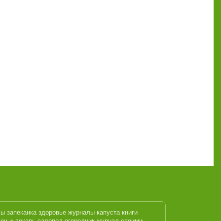
лы
запеканка
здоровье журналы
капуста
книги
ец и лекарь
садовод огородник журнал
своими