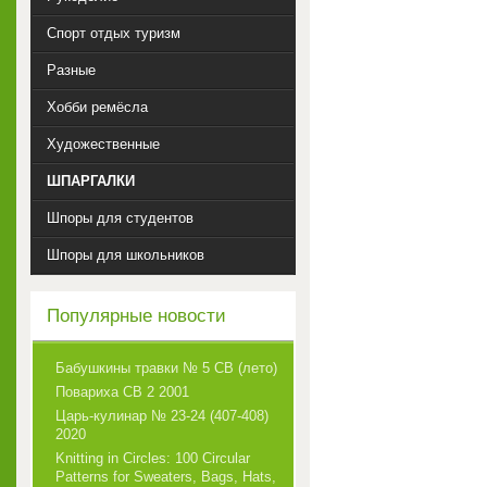
Спорт отдых туризм
Разные
Хобби ремёсла
Художественные
ШПАРГАЛКИ
Шпоры для студентов
Шпоры для школьников
Популярные новости
Бабушкины травки № 5 СВ (лето)
Повариха СВ 2 2001
Царь-кулинар № 23-24 (407-408)
2020
Knitting in Circles: 100 Circular
Patterns for Sweaters, Bags, Hats,