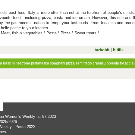
ld’s best food, Italy is more ofter than not at the forefront of people’s minds
vourite foods, including pizza, pasta and ice cream. However, this rich and f
by the gastronomic nation to tempt your tastebuds. From focaccia and arancini 
a belle paese to your kitchen.
* Meat, fish & vegetables * Pasta * Pizza * Sweet treats *
turbobit
|
hitfile
a bass
minestrone
puttaneska
spaghetti
pizza
semifredo
tiramisu
polenta
focaccia
lian Women's Weekly Is. 97 2023
 2025/2026
Weekly - Pasta 2023
ipes