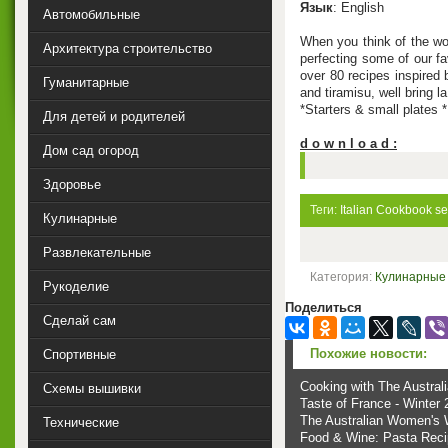
Язык
: English
Автомобильные
When you think of the wor
Архитектура строительство
perfecting some of our fa
over 80 recipes inspired 
Гуманитарные
and tiramisu, well bring l
*Starters & small plates 
Для детей и родителей
d o w n l o a d :
Дом сад огород
Здоровье
Теги:
Italian Cookbook
se
Кулинарные
Развлекательные
Категория:
Кулинарные
Рукоделие
Поделиться
Сделай сам
Похожие новости:
Спортивные
Cooking with The Austra
Схемы вышивки
Taste of France - Winter
The Australian Women's 
Технические
Food & Wine: Pasta Rec