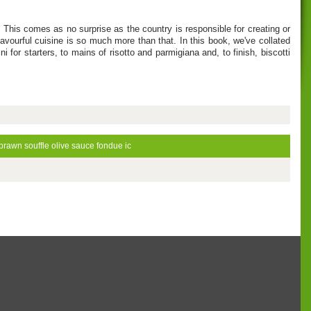
. This comes as no surprise as the country is responsible for creating or
lavourful cuisine is so much more than that. In this book, we've collated
for starters, to mains of risotto and parmigiana and, to finish, biscotti
prawn
souffle
olive
sauce
fondue
ic