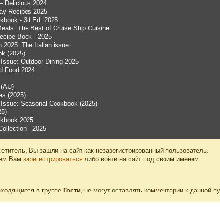
– Delicious 2024
day Recipes 2025
okbook - 3d Ed. 2025
eals: The Best of Cruise Ship Cuisine
Recipe Book - 2025
 2025. The Italian issue
ok (2025)
ssue: Outdoor Dining 2025
ed Food 2024
 (AU)
es (2025)
Issue: Seasonal Cookbook (2025)
25)
ookbook 2025
llection - 2025
етитель, Вы зашли на сайт как незарегистрированный пользователь.
уем Вам
зарегистрироваться
либо войти на сайт под своим именем.
аходящиеся в группе
Гости
, не могут оставлять комментарии к данной п