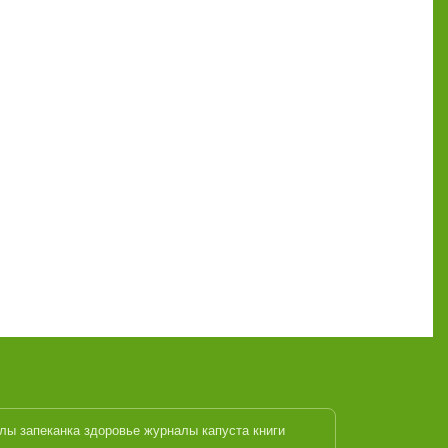
алы
запеканка
здоровье журналы
капуста
книги