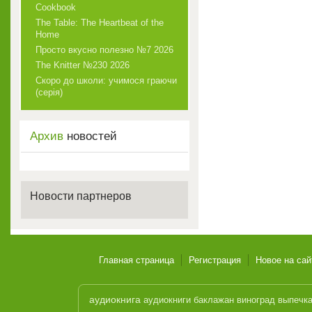
Cookbook
The Table: The Heartbeat of the
Home
Просто вкусно полезно №7 2026
The Knitter №230 2026
Скоро до школи: учимося граючи
(серія)
Архив
новостей
Новости партнеров
Главная страница
Регистрация
Новое на сай
аудиокнига
аудиокниги
баклажан
виноград
выпечк