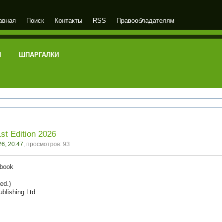
авная
Поиск
Контакты
RSS
Правообладателям
И
ШПАРГАЛКИ
1st Edition 2026
6, 20:47
, просмотров: 93
kbook
ed.)
ublishing Ltd