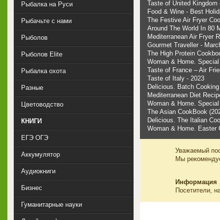
Taste of United Kingdom 
Рыбалка на Руси
Food & Wine - Best Holi
The Festive Air Fryer Co
Рыбачьте с нами
Around The World In 80 M
Mediterranean Air Fryer 
Рыболов
Gourmet Traveller - March
The High Protein Cookbo
Рыболов Elite
Woman & Home. Special I
Taste of France – Air Fri
Рыбалка охота
Taste of Italy - 2023
Delicious. Batch Cooking
Разные
Mediterranean Diet Recip
Woman & Home. Special 
Цветоводство
The Asian CookBook (20
Delicious. The Italian C
КНИГИ
Woman & Home. Easter Co
ЕГЭ ОГЭ
Уважаемый пос
Аккумулятор
Мы рекоменд
Аудиокниги
Информация
Бизнес
Посетители, н
Гуманитарные науки