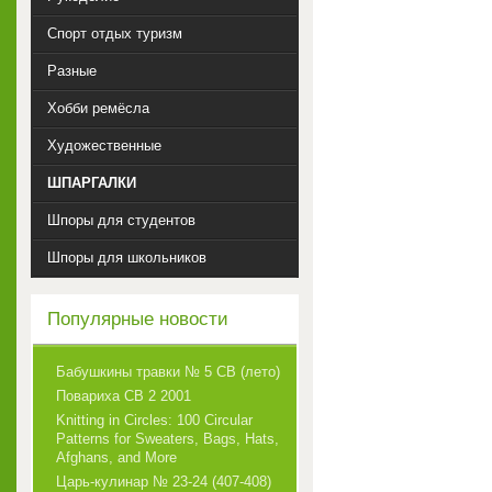
Спорт отдых туризм
Разные
Хобби ремёсла
Художественные
ШПАРГАЛКИ
Шпоры для студентов
Шпоры для школьников
Популярные новости
Бабушкины травки № 5 СВ (лето)
Повариха СВ 2 2001
Knitting in Circles: 100 Circular
Patterns for Sweaters, Bags, Hats,
Afghans, and More
Царь-кулинар № 23-24 (407-408)