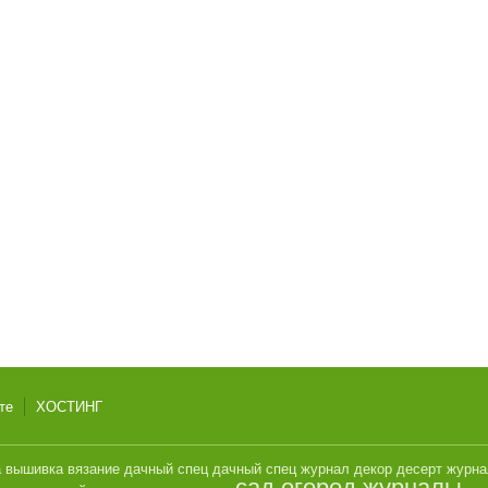
те
ХОСТИНГ
а
вышивка
вязание
дачный спец
дачный спец журнал
декор
десерт
журн
сад огород журналы