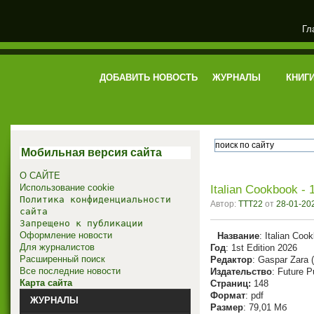
Гл
электронная библиотека
ДОБАВИТЬ НОВОСТЬ
ЖУРНАЛЫ
КНИГ
Мобильная версия сайта
О САЙТЕ
Использование cookie
Italian Cookbook - 
Политика конфиденциальности
Автор:
TTT22
от
28-01-202
сайта
Запрещено к публикации
Оформление новости
Название
: Italian Coo
Для журналистов
Год
: 1st Edition 2026
Расширенный поиск
Редактор
: Gaspar Zara (
Все последние новости
Издательство
: Future P
Карта сайта
Cтраниц:
148
Формат
: pdf
ЖУРНАЛЫ
Размер
: 79,01 Мб