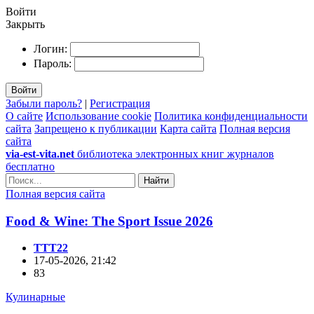
Войти
Закрыть
Логин:
Пароль:
Войти
Забыли пароль?
|
Регистрация
О сайте
Использование cookie
Политика конфиденциальности
сайта
Запрещено к публикации
Карта сайта
Полная версия
сайта
via-est-vita.net
библиотека электронных книг журналов
бесплатно
Найти
Полная версия сайта
Food & Wine: The Sport Issue 2026
TTT22
17-05-2026, 21:42
83
Кулинарные