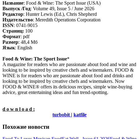
Название
: Food & Wine: The Sport Issue (USA)
Выпуск /Год
: Volume 49, Issue 5 / June 2026
Редактор
: Hunter Lewis (Ed.), Chris Shepherd
Издательство
: Meredith Operations Corporation
ISSN
: 0741-9015
Cтраниц:
100
Формат
: pdf
Размер
: 48,4 Мб
Язык
: English
Food & Wine: The Sport Issue
*
A magazine for readers who are passionate about food and wine and
looking to be inspired by creative chefs and winemakers. FOOD &
WINE is for readers who are passionate about food and drinks and
looking to be inspired by creative chefs and winemakers. Now
FOOD & WINE® offers its delicious recipes, simple wine-buying
advice, great entertaining ideas and fun trend-spotting.
d o w n l o a d :
turbobit
|
katfile
Похожие новости
Food To Love: Mexican Food
Eat Well - Issue 61 2026
Food & Wine