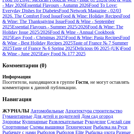
- May 2026
Essential Flavours - Autumn 2026
Food To Love:
Everyday Dishes for Diabetes
Food Network Magazine - 02/03
2026. The Comfort Food Issue
Food & Wine: Holiday Recipes
Food
& Wine: The Thanksgiving Issue
Food & Wine - September
2025
Essential Flavours - Summer 2025/2026
Food & Wine: The
Holiday Issue 2025/2026
Food & Wine - Annual Cookbook
2025
Easy Food - Christmas 2025
Food & Wine: Pasta Recipes
Food
& Wine - Best Holiday Recipes 2025
Taste of France № 7 Summer
2025
Taste of France № 6 Spring 2025
Delicious 06 2025 (UK)
Food
& Wine - June 2025
Easy Food № 177 2025
Комментарии (0)
Информация
Посетители, находящиеся в группе
Гости
, не могут оставлять
комментарии к данной публикации.
Навигация
ЖУРНАЛЫ
Автомобильные
Архитектура строительство
Гуманитарные
Для детей и родителей
Дом сад огород
Здоровье
Кулинарные
Развлекательные
Рукоделие
Сделай сам
Спортивные
Схемы вышивки
Технические
Рыбалка на Руси
Рыбачьте с нами
Рыболов
Рыболов Elite
Рыбалка охота
Разные