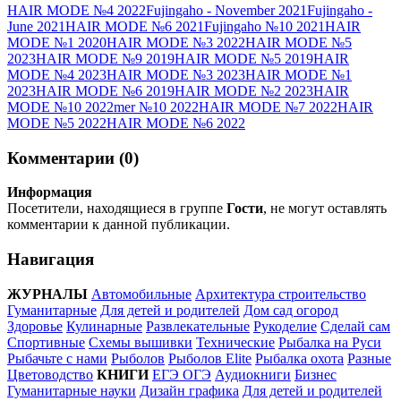
HAIR MODE №4 2022
Fujingaho - November 2021
Fujingaho -
June 2021
HAIR MODE №6 2021
Fujingaho №10 2021
HAIR
MODE №1 2020
HAIR MODE №3 2022
HAIR MODE №5
2023
HAIR MODE №9 2019
HAIR MODE №5 2019
HAIR
MODE №4 2023
HAIR MODE №3 2023
HAIR MODE №1
2023
HAIR MODE №6 2019
HAIR MODE №2 2023
HAIR
MODE №10 2022
mer №10 2022
HAIR MODE №7 2022
HAIR
MODE №5 2022
HAIR MODE №6 2022
Комментарии (0)
Информация
Посетители, находящиеся в группе
Гости
, не могут оставлять
комментарии к данной публикации.
Навигация
ЖУРНАЛЫ
Автомобильные
Архитектура строительство
Гуманитарные
Для детей и родителей
Дом сад огород
Здоровье
Кулинарные
Развлекательные
Рукоделие
Сделай сам
Спортивные
Схемы вышивки
Технические
Рыбалка на Руси
Рыбачьте с нами
Рыболов
Рыболов Elite
Рыбалка охота
Разные
Цветоводство
КНИГИ
ЕГЭ ОГЭ
Аудиокниги
Бизнес
Гуманитарные науки
Дизайн графика
Для детей и родителей