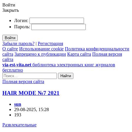
Войти
Закрыть
Логин:
Пароль:
Войти
Забыли пароль?
|
Регистрация
О сайте
Использование cookie
Политика конфиденциальности
сайта
Запрещено к публикации
Карта сайта
Полная версия
сайта
via-est-vita.net
библиотека электронных книг журналов
бесплатно
Найти
Полная версия сайта
HAIR MODE №7 2021
sun
29-08-2025, 15:28
193
Развлекательные