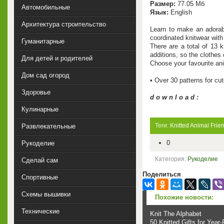
Размер:
77.05 Мб
Автомобильные
Язык:
English
Архитектура строительство
Learn to make an adorabl
coordinated knitwear with 
Гуманитарные
There are a total of 13 
additions, so the clothes
Для детей и родителей
Choose your favourite ani
Дом сад огород
• Over 30 patterns for cut
Здоровье
d o w n l o a d :
Кулинарные
Теги:
Knitted Animal Frie
Развлекательные
0
Рукоделие
Категория:
Рукоделие
Сделай сам
Поделиться
Спортивные
Схемы вышивки
Похожие новости:
Технические
Knit The Alphabet
50 Knitted Gifts for Year