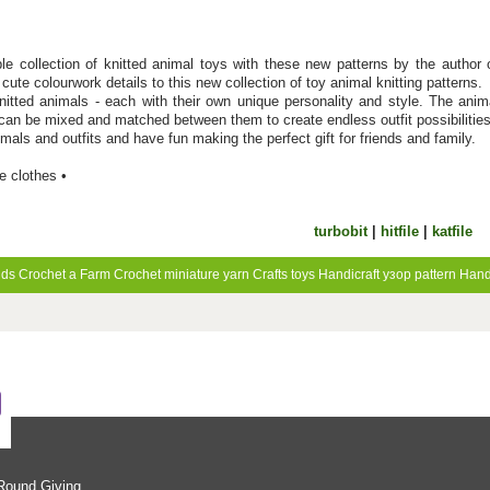
e collection of knitted animal toys with these new patterns by the author o
cute colourwork details to this new collection of toy animal knitting patterns.
knitted animals - each with their own unique personality and style. The anim
 can be mixed and matched between them to create endless outfit possibilities
mals and outfits and have fun making the perfect gift for friends and family.
e clothes •
turbobit
|
hitfile
|
katfile
nds
Crochet a Farm
Crochet miniature
yarn
Crafts
toys
Handicraft
узор
pattern
Han
-Round Giving