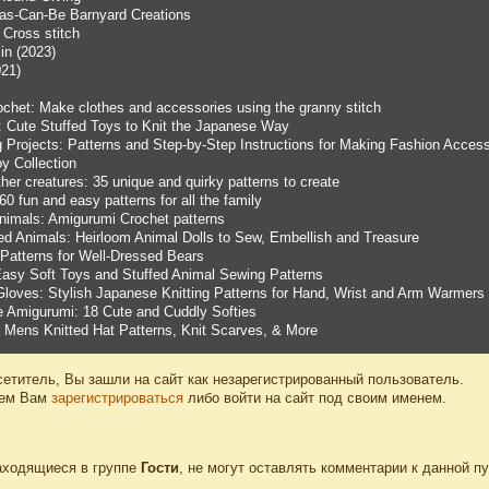
-as-Can-Be Barnyard Creations
Cross stitch
in (2023)
021)
chet: Make clothes and accessories using the granny stitch
: Cute Stuffed Toys to Knit the Japanese Way
 Projects: Patterns and Step-by-Step Instructions for Making Fashion Acce
y Collection
her creatures: 35 unique and quirky patterns to create
60 fun and easy patterns for all the family
nimals: Amigurumi Crochet patterns
d Animals: Heirloom Animal Dolls to Sew, Embellish and Treasure
 Patterns for Well-Dressed Bears
asy Soft Toys and Stuffed Animal Sewing Patterns
Gloves: Stylish Japanese Knitting Patterns for Hand, Wrist and Arm Warmers
 Amigurumi: 18 Cute and Cuddly Softies
: Mens Knitted Hat Patterns, Knit Scarves, & More
етитель, Вы зашли на сайт как незарегистрированный пользователь.
уем Вам
зарегистрироваться
либо войти на сайт под своим именем.
аходящиеся в группе
Гости
, не могут оставлять комментарии к данной п