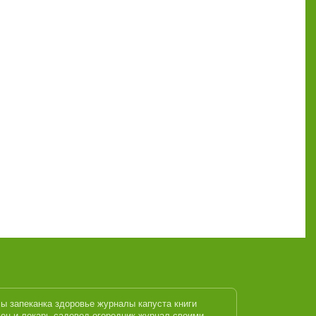
лы
запеканка
здоровье журналы
капуста
книги
ец и лекарь
садовод огородник журнал
своими