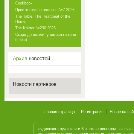
Cookbook
Просто вкусно полезно №7 2026
The Table: The Heartbeat of the
Home
The Knitter №230 2026
Скоро до школи: учимося граючи
(серія)
Архив
новостей
Новости партнеров
Главная страница
Регистрация
Новое на сай
аудиокнига
аудиокниги
баклажан
виноград
выпечка
кулинарные журналы
лечимся сами
лечитесь с нам