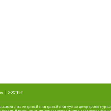
те
ХОСТИНГ
вышивка
вязание
дачный спец
дачный спец журнал
декор
десерт
журна
и
народный лекарь
орнамент
сад
сад огород журналы
сад огород кормил