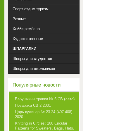
Спорт отдых туризм
Разные
Хобби ремёсла
Художественные
ШПАРГАЛКИ
Шпоры для студентов
Шпоры для школьников
Популярные новости
Бабушкины травки № 5 СВ (лето)
Повариха СВ 2 2001
Царь-кулинар № 23-24 (407-408)
2020
Knitting in Circles: 100 Circular
Patterns for Sweaters, Bags, Hats,