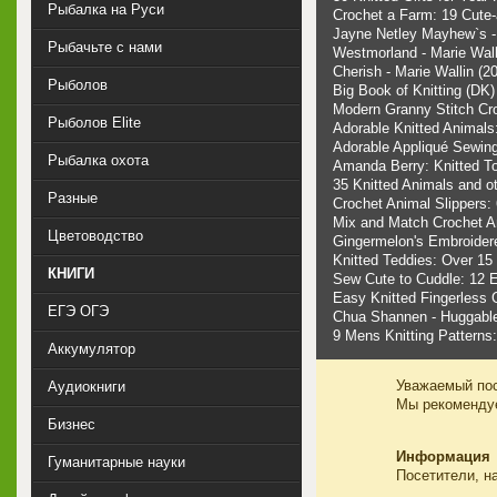
Рыбалка на Руси
Crochet a Farm: 19 Cute
Jayne Netley Mayhew`s - 
Рыбачьте с нами
Westmorland - Marie Wall
Cherish - Marie Wallin (2
Рыболов
Big Book of Knitting (DK)
Modern Granny Stitch Cro
Рыболов Elite
Adorable Knitted Animals
Adorable Appliqué Sewing
Рыбалка охота
Amanda Berry: Knitted To
35 Knitted Animals and ot
Разные
Crochet Animal Slippers: 
Mix and Match Crochet A
Цветоводство
Gingermelon's Embroidere
Knitted Teddies: Over 15
КНИГИ
Sew Cute to Cuddle: 12 E
Easy Knitted Fingerless 
ЕГЭ ОГЭ
Chua Shannen - Huggable
9 Mens Knitting Patterns
Аккумулятор
Уважаемый пос
Аудиокниги
Мы рекоменд
Бизнес
Информация
Гуманитарные науки
Посетители, н