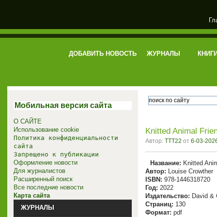
Гл
электронная библиотека
ДОБАВИТЬ НОВОСТЬ
ЖУРНАЛЫ
КНИГ
Мобильная версия сайта
О САЙТЕ
Использование cookie
Knitted Animal Frie
Политика конфиденциальности
Автор:
TTT22
от
6-03-2026
сайта
Запрещено к публикации
Оформление новости
Название:
Knitted Anim
Для журналистов
Автор:
Louise Crowther
Расширенный поиск
ISBN:
978-1446318720
Все последние новости
Год:
2022
Карта сайта
Издательство:
David & 
Страниц:
130
ЖУРНАЛЫ
Формат:
pdf