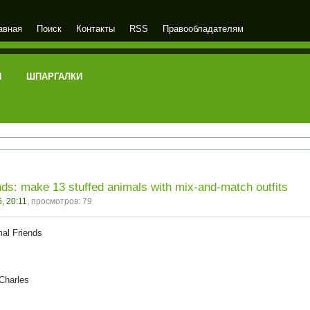
авная
Поиск
Контакты
RSS
Правообладателям
И
ШПАРГАЛКИ
nds: make 13 stuffed animals with mix-and-match outfits
, 20:11
, просмотров: 79
al Friends
Charles