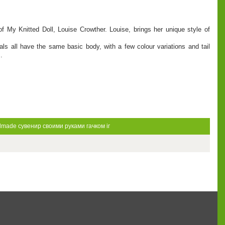
f My Knitted Doll, Louise Crowther. Louise, brings her unique style of
als all have the same basic body, with a few colour variations and tail
.
dmade
сувенир
своими руками
гачком
іг