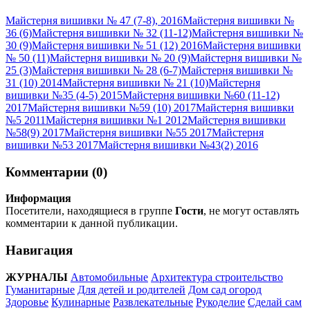
Майстерня вишивки № 47 (7-8), 2016
Майстерня вишивки №
36 (6)
Майстерня вишивки № 32 (11-12)
Майстерня вишивки №
30 (9)
Майстерня вишивки № 51 (12) 2016
Майстерня вишивки
№ 50 (11)
Майстерня вишивки № 20 (9)
Майстерня вишивки №
25 (3)
Майстерня вишивки № 28 (6-7)
Майстерня вишивки №
31 (10) 2014
Майстерня вишивки № 21 (10)
Майстерня
вишивки №35 (4-5) 2015
Майстерня вишивки №60 (11-12)
2017
Майстерня вишивки №59 (10) 2017
Майстерня вишивки
№5 2011
Майстерня вишивки №1 2012
Майстерня вишивки
№58(9) 2017
Майстерня вишивки №55 2017
Майстерня
вишивки №53 2017
Майстерня вишивки №43(2) 2016
Комментарии (0)
Информация
Посетители, находящиеся в группе
Гости
, не могут оставлять
комментарии к данной публикации.
Навигация
ЖУРНАЛЫ
Автомобильные
Архитектура строительство
Гуманитарные
Для детей и родителей
Дом сад огород
Здоровье
Кулинарные
Развлекательные
Рукоделие
Сделай сам