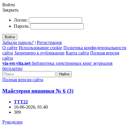
Войти
Закрыть
Логин:
Пароль:
Войти
Забыли пароль?
|
Регистрация
О сайте
Использование cookie
Политика конфиденциальности
сайта
Запрещено к публикации
Карта сайта
Полная версия
сайта
via-est-vita.net
библиотека электронных книг журналов
бесплатно
Найти
Полная версия сайта
Майстерня вишивки № 6 (3)
TTT22
16-06-2026, 01:40
309
Рукоделие