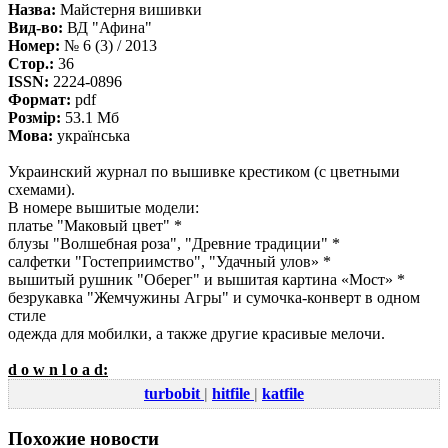
Назва:
Майстерня вишивки
Вид-во:
ВД "Афина"
Номер:
№ 6 (3) / 2013
Стор.:
36
ISSN:
2224-0896
Формат:
pdf
Розмір:
53.1 Мб
Мова:
українська
Украинский журнал по вышивке крестиком (с цветными
схемами).
В номере вышитые модели:
платье "Маковый цвет" *
блузы "Волшебная роза", "Древние традиции" *
салфетки "Гостеприимство", "Удачный улов» *
вышитый рушник "Оберег" и вышитая картина «Мост» *
безрукавка "Жемчужины Агры" и сумочка-конверт в одном
стиле
одежда для мобилки, а также другие красивые мелочи.
d o w n l o a d:
turbobit
|
hitfile
|
katfile
Похожие новости