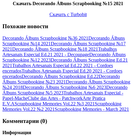
Скачать Decorando Álbuns Scrapbooking №15 2021
Скачать с Turbobit
Похожие новости
Decorando Álbuns Scrapbooking №36 2021
Decorando Álbuns
Scrapbooking №14 2021
Decorando Álbuns Scrapbooking №17
2021
Decorando Álbuns Scrapbooking №18 2021
Trabalhos
Artesanais Especial Ed.21 2021 - Decoupage
Decorando Álbuns
Scrapbooking №12 2023
Decorando Álbuns Scrapbooking Ed.21
2021
Trabalhos Artesanais Especial Ed.22 2021 - Cordoes
encerados
Trabalhos Artesanais Especial Ed.20 2021 - Cordoes
encerados
Decorando Álbuns Scrapbooking Ed.22
Decorando
Álbuns Scrapbooking №23 2021
Decorando Álbuns Scrapbooking
№24 2018
Decorando Álbuns Scrapbooking №6 2023
Decorando
Álbuns Scrapbooking №5 2023
Trabalhos Artesanais Especial -
Papel-Mache
Clube das Artes - Patchwork
Arte Pratica
E.V.A
Scrapbooking Memories Vol.22 №3 2021
Scrapbooking
Memories Vol.22 №2 2021
Scrapbooking Memories - March 2021
Комментарии (0)
Информация