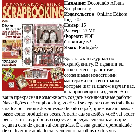
Название
: Decorando Álbuns
Scrapbooking
Издательство
: OnLine Editora
Год
: 2021
Номер
: 15
Размер
: 55 Мб
Формат
: PDF
Страниц
: 62
Язык
: Português
Бразильский журнал по
скрапбукингу. В издании вы
столкнетесь с работами,
созданными известными
мастерами со всей страны,
которые шаг за шагом научат вас,
как производить изделия. Это
ваша прекрасная возможность создать эксклюзивные работы.
Nas edições de Scrapbooking, você vai se deparar com os trabalhos
criados por renomados artesãos de todo o país, que ensinam passo a
passo como produzir as peças. A partir das sugestões você vai poder
pensar em suas próprias criações e em peças personalizadas que
sejam a cara de quem vai comprá-las. É a sua grande oportunidade
de se divertir e ainda lucrar vendendo trabalhos exclusivos.