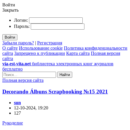
Войти
Закрыть
Логин:
Пароль:
Войти
Забыли пароль?
|
Регистрация
О сайте
Использование cookie
Политика конфиденциальности
сайта
Запрещено к публикации
Карта сайта
Полная версия
сайта
via-est-vita.net
библиотека электронных книг журналов
бесплатно
Найти
Полная версия сайта
Decorando Álbuns Scrapbooking №15 2021
sun
12-10-2024, 19:20
127
Рукоделие