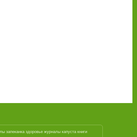
алы
запеканка
здоровье журналы
капуста
книги