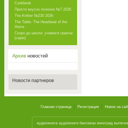
Cookbook
Просто вкусно полезно №7 2026
The Knitter №230 2026
The Table: The Heartbeat of the
Home
Скоро до школи: учимося граючи
(серія)
Архив
новостей
Новости партнеров
Главная страница
Регистрация
Новое на сай
аудиокнига
аудиокниги
баклажан
виноград
выпечк