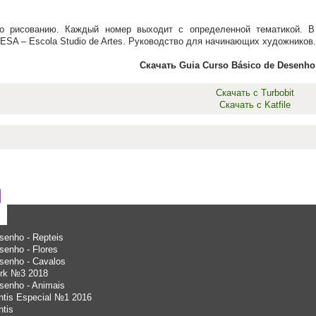
о рисованию. Каждый номер выходит с определенной тематикой. В
ESA – Escola Studio de Artes. Руководство для начинающих художников.
Скачать Guia Curso Básico de Desenho
Скачать с Turbobit
Скачать с Katfile
senho - Repteis
senho - Flores
senho - Cavalos
ork №3 2018
senho - Animais
antis Especial №1 2016
ntis