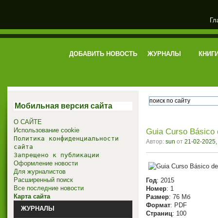
Гл
электронная библиотека
ДОБАВИТЬ НОВОСТЬ
ЖУРНАЛЫ
КНИГ
Мобильная версия сайта
О САЙТЕ
Использование cookie
Guia Curso Básico
Политика конфиденциальности
Автор:
sun
от
21-02-2025,
сайта
Запрещено к публикации
Оформление новости
Для журналистов
Расширенный поиск
Год
: 2015
Все последние новости
Номер
: 1
Карта сайта
Размер
: 76 Мб
Формат
: PDF
ЖУРНАЛЫ
Страниц
: 100