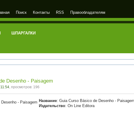
авная
Поиск
Контакты
RSS
Правообладателям
И
ШПАРГАЛКИ
 de Desenho - Paisagem
 11:54
, просмотров: 196
Название
: Guia Curso Básico de Desenho - Paisage
Издательство
: On Line Editora