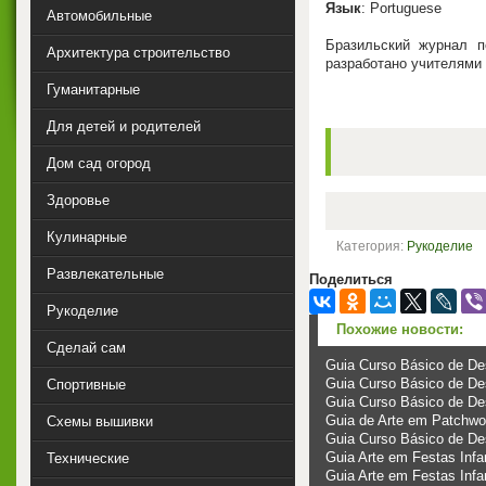
Язык
: Portuguese
Автомобильные
Бразильский журнал п
Архитектура строительство
разработано учителями 
Гуманитарные
Для детей и родителей
Дом сад огород
Здоровье
Кулинарные
Категория:
Рукоделие
Развлекательные
Поделиться
Рукоделие
Похожие новости:
Сделай сам
Guia Curso Básico de De
Guia Curso Básico de De
Спортивные
Guia Curso Básico de De
Guia de Arte em Patchw
Схемы вышивки
Guia Curso Básico de De
Guia Arte em Festas Inf
Технические
Guia Arte em Festas Infa