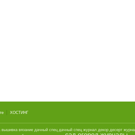
те
ХОСТИНГ
а
вышивка
вязание
дачный спец
дачный спец журнал
декор
десерт
журн
сад огород журналы