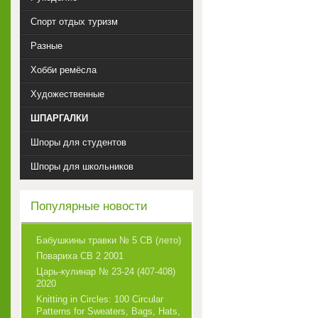
Спорт отдых туризм
Разные
Хобби ремёсла
Художественные
ШПАРГАЛКИ
Шпоры для студентов
Шпоры для школьников
Популярные новости
Бабушкины травки № 5 СВ (лето)
Повариха СВ 2 2001
Царь-кулинар № 23-24 (407-408)
2020
Knitting in Circles: 100 Circular
Patterns for Sweaters, Bags, Hats,