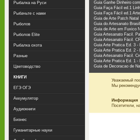
Guia Ganhe Dinheiro com
Рыбалка на Руси
Guia Faça Fácil еd.1 Lin
Guia Faça Fácil еd.1 Art
Рыбачьте с нами
Guia de Arte Patch Nata
Guia do Artesanato Brasi
Рыболов
Guia de Arte em Fuxico
Guia Artesanato Facil. Pa
Рыболов Elite
Guia Artesanato Fácil.
Guia Arte Pratica Ed. 3 -
Рыбалка охота
Guia Arte Pratica Ed. 2 -
Guia Artesanato Facil. C
Разные
Guia Arte Pratica Ed. 1 -
Guia de Decoracao de Na
Цветоводство
КНИГИ
Уважаемый пос
Мы рекоменд
ЕГЭ ОГЭ
Аккумулятор
Информация
Посетители, н
Аудиокниги
Бизнес
Гуманитарные науки