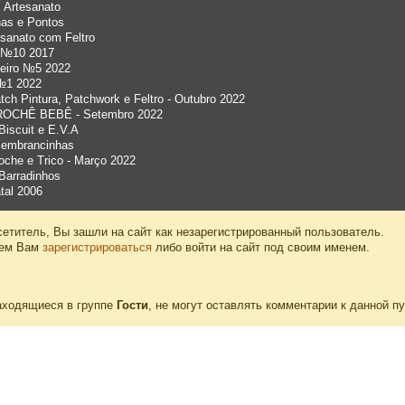
 Artesanato
has e Pontos
esanato com Feltro
l №10 2017
leiro №5 2022
 №1 2022
tch Pintura, Patchwork e Feltro - Outubro 2022
 CROCHÊ BEBÊ - Setembro 2022
 Biscuit e E.V.A
 lembrancinhas
roche e Trico - Março 2022
 Barradinhos
tal 2006
етитель, Вы зашли на сайт как незарегистрированный пользователь.
уем Вам
зарегистрироваться
либо войти на сайт под своим именем.
аходящиеся в группе
Гости
, не могут оставлять комментарии к данной п