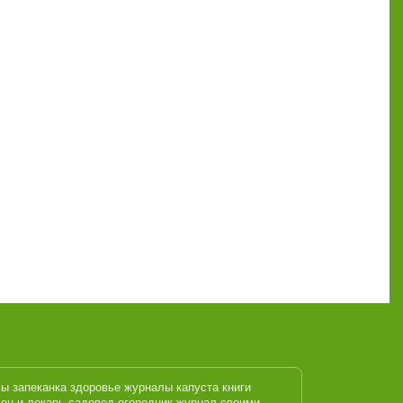
лы
запеканка
здоровье журналы
капуста
книги
ец и лекарь
садовод огородник журнал
своими