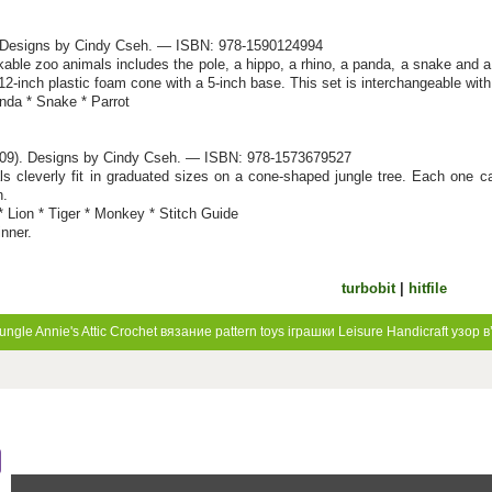
). Designs by Cindy Cseh. — ISBN: 978-1590124994
kable zoo animals includes the pole, a hippo, a rhino, a panda, a snake and 
a 12-inch plastic foam cone with a 5-inch base. This set is interchangeable with
nda * Snake * Parrot
5209). Designs by Cindy Cseh. — ISBN: 978-1573679527
s cleverly fit in graduated sizes on a cone-shaped jungle tree. Each one c
n.
 * Lion * Tiger * Monkey * Stitch Guide
inner.
turbobit
|
hitfile
Jungle
Annie's Attic
Crochet
вязание
pattern
toys
іграшки
Leisure
Handicraft
узор
в