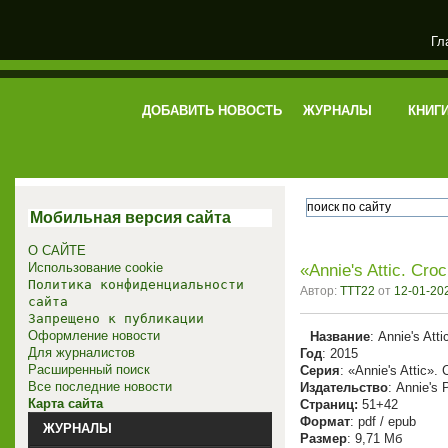
Гл
электронная библиотека
ДОБАВИТЬ НОВОСТЬ
ЖУРНАЛЫ
КНИГ
Мобильная версия сайта
О САЙТЕ
Использование cookie
«Annie's Attic. Croc
Политика конфиденциальности
Автор:
TTT22
от
12-01-202
сайта
Запрещено к публикации
Оформление новости
Название
: Annie's Atti
Для журналистов
Год
: 2015
Расширенный поиск
Серия
: «Annie's Attic». 
Все последние новости
Издательство
: Annie's 
Карта сайта
Cтраниц:
51+42
Формат
: pdf / epub
ЖУРНАЛЫ
Размер
: 9,71 Мб