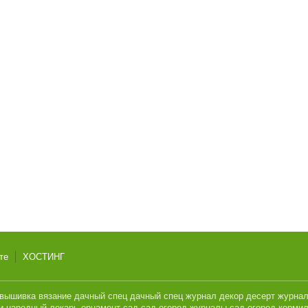
те
ХОСТИНГ
вышивка
вязание
дачный спец
дачный спец журнал
декор
десерт
журна
и
народный лекарь
орнамент
сад
сад огород журналы
сад огород кормил