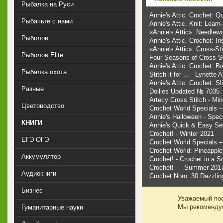
Рыбалка на Руси
Annie's Attic. Crochet: 
Рыбачьте с нами
Annie's Attic. Knit: Learn
«Annie's Attic». Needlew
Рыболов
Annie's Attic. Crochet: Ir
«Annie's Attic». Cross-St
Рыболов Elite
Four Seasons of Cross-S
Annie's Attic. Crochet: 
Рыбалка охота
Stitch it for ... - Lynette
Annie's Attic. Crochet: S
Разные
Doilies Updated № 7035
Artecy Cross Stitch - Min
Цветоводство
Crochet World Specials –
Annie's Halloween - Speci
КНИГИ
Annie's Quick & Easy Se
Crochet! - Winter 2021
ЕГЭ ОГЭ
Crochet World Specials 
Crochet World: Pineapple
Аккумулятор
Crochet! - Crochet in a 
Crochet! — Summer 201
Аудиокниги
Crochet Noro: 30 Dazzlin
Бизнес
Уважаемый пос
Мы рекоменд
Гуманитарные науки