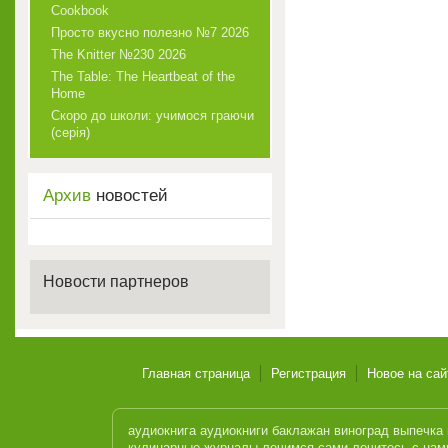
Cookbook
Просто вкусно полезно №7 2026
The Knitter №230 2026
The Table: The Heartbeat of the
Home
Скоро до школи: учимося граючи
(серія)
Архив
новостей
Новости партнеров
Главная страница
Регистрация
Новое на сай
аудиокнига
аудиокниги
баклажан
виноград
выпечка
кулинарные журналы
лечимся сами
лечитесь с нам