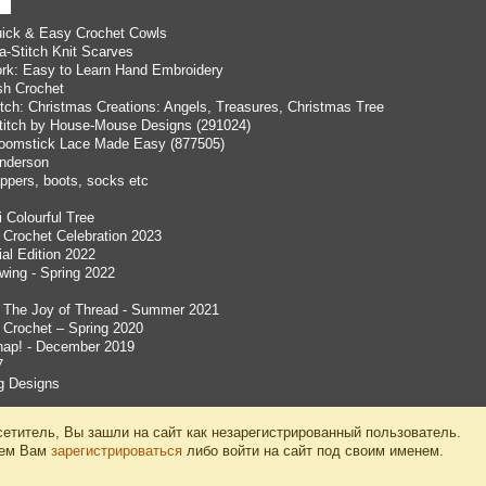
Quick & Easy Crochet Cowls
-a-Stitch Knit Scarves
ork: Easy to Learn Hand Embroidery
ish Crochet
itch: Christmas Creations: Angels, Treasures, Christmas Tree
titch by House-Mouse Designs (291024)
Broomstick Lace Made Easy (877505)
 Anderson
lippers, boots, socks etc
i Colourful Tree
 Crochet Celebration 2023
al Edition 2022
wing - Spring 2022
– The Joy of Thread - Summer 2021
 Crochet – Spring 2020
Snap! - December 2019
7
g Designs
етитель, Вы зашли на сайт как незарегистрированный пользователь.
уем Вам
зарегистрироваться
либо войти на сайт под своим именем.