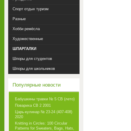
Спорт отдых туризм
Разные
Хобби ремёсла
Художественные
ШПАРГАЛКИ
Шпоры для студентов
Шпоры для школьников
Популярные новости
Бабушкины травки № 5 СВ (лето)
Повариха СВ 2 2001
Царь-кулинар № 23-24 (407-408)
2020
Knitting in Circles: 100 Circular
Patterns for Sweaters, Bags, Hats,