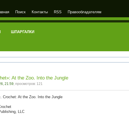
авная
Поиск
Контакты
RSS
Правообладателям
И
ШПАРГАЛКИ
het»: At the Zoo. Into the Jungle
6, 21:59
, просмотров: 121
c. Crochet: At the Zoo. Into the Jungle
Crochet
Publishing, LLC