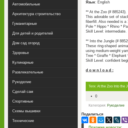
Язык
: English
Автомобильные
** At the Zoo (# 885243
Архитектура строительство
This adorable set of stac
fiberfill. Also needed is 
Гуманитарные
Pole * Hippo * Rhino * Pa
Skill Level: intermediate.
Для детей и родителей
** Into the Jungle (# 88
Дом сад огород
These ring-shaped animal
using medium-weight yar
Здоровье
Tree * Giraffe * Elephant
Skill Level: confident beg
Кулинарные
d o w n l o a d :
Развлекательные
Рукоделие
Теги:
At the Zoo
Into the 
Сделай сам
0
Спортивные
Категория:
Рукоделие
Схемы вышивки
Поделиться
Технические
Похожие новости: