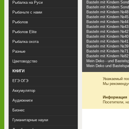
Basteln mit Kindern Son
Рыбалка на Руси
Basteln mit Kindern Son
Basteln mit Kindern №48
Рыбачьте с нами
Basteln mit Kindern №45
Basteln mit Kindern №44
Рыболов
Basteln mit Kindern №43
Basteln mit Kindern №42
Рыболов Elite
Basteln mit Kindern №40
Basteln mit Kindern №41
Рыбалка охота
Basteln mit Kindern №39
Basteln mit Kindern №71
Разные
Basteln mit Kindern №82
Mein Deko - und Bastel
Цветоводство
Mein Deko und Bastelsp
КНИГИ
Уважаемый пос
ЕГЭ ОГЭ
Мы рекоменд
Аккумулятор
Информация
Аудиокниги
Посетители, н
Бизнес
Гуманитарные науки