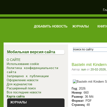
Гл
электронная библиотека
ДОБАВИТЬ НОВОСТЬ
ЖУРНАЛЫ
КНИГ
Мобильная версия сайта
О САЙТЕ
Использование cookie
Basteln mit Kinder
Политика конфиденциальности
Автор:
sun
от
20-02-2026,
сайта
Запрещено к публикации
Оформление новости
Для журналистов
Расширенный поиск
Год
: 2026
Все последние новости
Номер
: 660
Карта сайта
Размер
: 36 Мб
Формат
: PDF
ЖУРНАЛЫ
Страниц
: 48