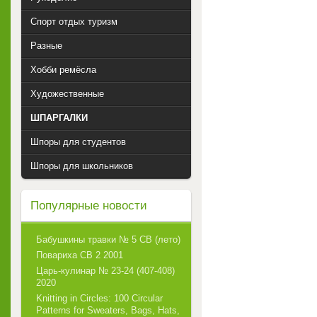
Спорт отдых туризм
Разные
Хобби ремёсла
Художественные
ШПАРГАЛКИ
Шпоры для студентов
Шпоры для школьников
Популярные новости
Бабушкины травки № 5 СВ (лето)
Повариха СВ 2 2001
Царь-кулинар № 23-24 (407-408)
2020
Knitting in Circles: 100 Circular
Patterns for Sweaters, Bags, Hats,