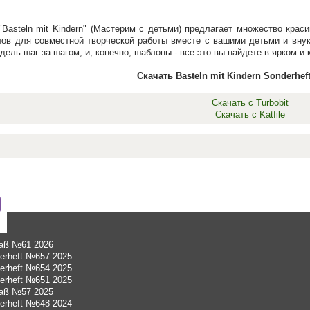
Basteln mit Kindern" (Мастерим с детьми) предлагает множество кра
ов для совместной творческой работы вместе с вашими детьми и вну
дель шаг за шагом, и, конечно, шаблоны - все это вы найдете в ярком и
Скачать Basteln mit Kindern Sonderhef
Скачать с Turbobit
Скачать с Katfile
paß №61 2026
derheft №657 2025
derheft №654 2025
derheft №651 2025
paß №57 2025
derheft №648 2024