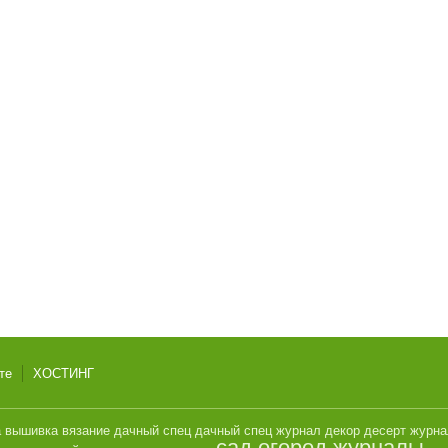
те
ХОСТИНГ
а
вышивка
вязание
дачный спец
дачный спец журнал
декор
десерт
журн
сад огород журналы