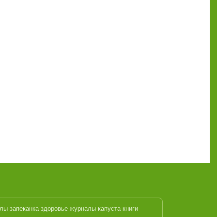
алы
запеканка
здоровье журналы
капуста
книги