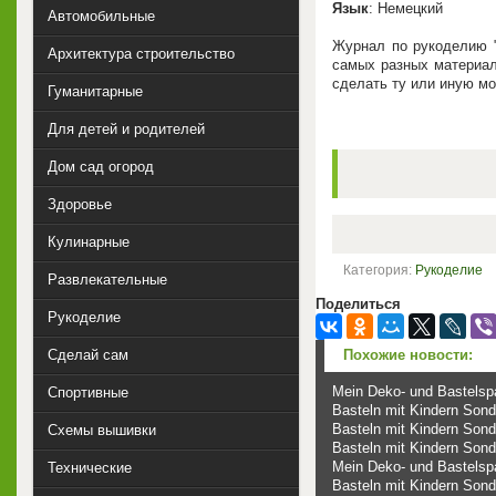
Язык
: Немецкий
Автомобильные
Журнал по рукоделию "
Архитектура строительство
самых разных материал
сделать ту или иную мо
Гуманитарные
Для детей и родителей
Дом сад огород
Здоровье
Кулинарные
Категория:
Рукоделие
Развлекательные
Поделиться
Рукоделие
Похожие новости:
Сделай сам
Mein Deko- und Bastels
Спортивные
Basteln mit Kindern Son
Basteln mit Kindern Son
Схемы вышивки
Basteln mit Kindern Son
Mein Deko- und Bastels
Технические
Basteln mit Kindern Son