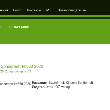
авная
Поиск
Контакты
RSS
Правообладателям
И
ШПАРГАЛКИ
n Sonderheft №660 2026
 20:51
, просмотров: 63
Название
: Basteln mit Kindern Sonderheft
Издательство
: OZ-Verlag