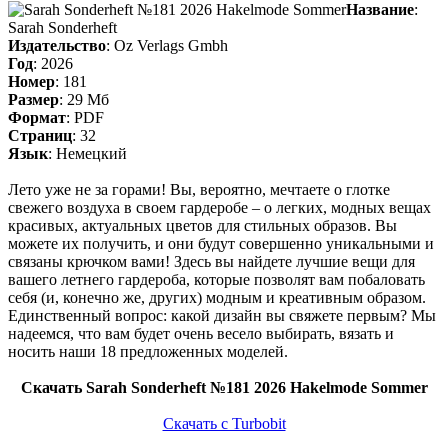
Название
:
Sarah Sonderheft
Издательство
: Oz Verlags Gmbh
Год
: 2026
Номер
: 181
Размер
: 29 Мб
Формат
: PDF
Страниц
: 32
Язык
: Немецкий
Лето уже не за горами! Вы, вероятно, мечтаете о глотке
свежего воздуха в своем гардеробе – о легких, модных вещах
красивых, актуальных цветов для стильных образов. Вы
можете их получить, и они будут совершенно уникальными и
связаны крючком вами! Здесь вы найдете лучшие вещи для
вашего летнего гардероба, которые позволят вам побаловать
себя (и, конечно же, других) модным и креативным образом.
Единственный вопрос: какой дизайн вы свяжете первым? Мы
надеемся, что вам будет очень весело выбирать, вязать и
носить наши 18 предложенных моделей.
Скачать Sarah Sonderheft №181 2026 Hakelmode Sommer
Скачать с Turbobit