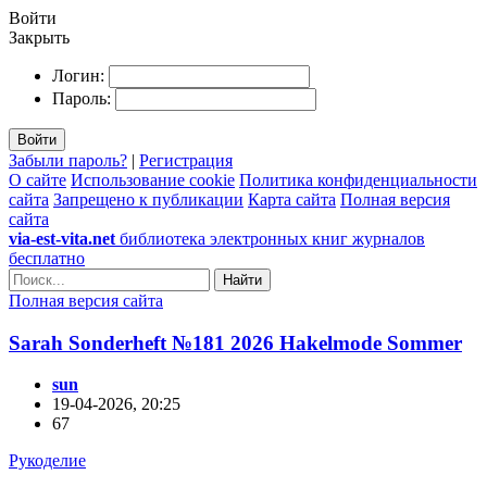
Войти
Закрыть
Логин:
Пароль:
Войти
Забыли пароль?
|
Регистрация
О сайте
Использование cookie
Политика конфиденциальности
сайта
Запрещено к публикации
Карта сайта
Полная версия
сайта
via-est-vita.net
библиотека электронных книг журналов
бесплатно
Найти
Полная версия сайта
Sarah Sonderheft №181 2026 Hakelmode Sommer
sun
19-04-2026, 20:25
67
Рукоделие