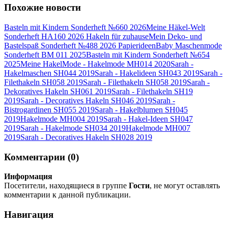
Похожие новости
Basteln mit Kindern Sonderheft №660 2026
Meine Häkel-Welt
Sonderheft HA160 2026 Hakeln für zuhause
Mein Deko- und
Bastelspaß Sonderheft №488 2026 Papierideen
Baby Maschenmode
Sonderheft BM 011 2025
Basteln mit Kindern Sonderheft №654
2025
Meine HakelMode - Hakelmode MH014 2020
Sarah -
Hakelmaschen SH044 2019
Sarah - Hakelideen SH043 2019
Sarah -
Filethakeln SH058 2019
Sarah - Filethakeln SH058 2019
Sarah -
Dekoratives Hakeln SH061 2019
Sarah - Filethakeln SH19
2019
Sarah - Decoratives Hakeln SH046 2019
Sarah -
Bistrogardinen SH055 2019
Sarah - Hakelblumen SH045
2019
Hakelmode MH004 2019
Sarah - Hakel-Ideen SH047
2019
Sarah - Hakelmode SH034 2019
Hakelmode MH007
2019
Sarah - Decoratives Hakeln SH028 2019
Комментарии (0)
Информация
Посетители, находящиеся в группе
Гости
, не могут оставлять
комментарии к данной публикации.
Навигация