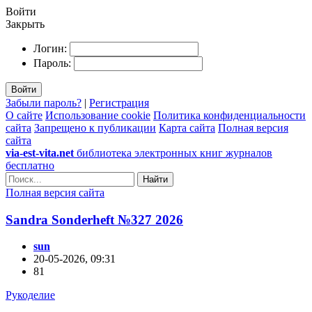
Войти
Закрыть
Логин:
Пароль:
Войти
Забыли пароль?
|
Регистрация
О сайте
Использование cookie
Политика конфиденциальности
сайта
Запрещено к публикации
Карта сайта
Полная версия
сайта
via-est-vita.net
библиотека электронных книг журналов
бесплатно
Найти
Полная версия сайта
Sandra Sonderheft №327 2026
sun
20-05-2026, 09:31
81
Рукоделие