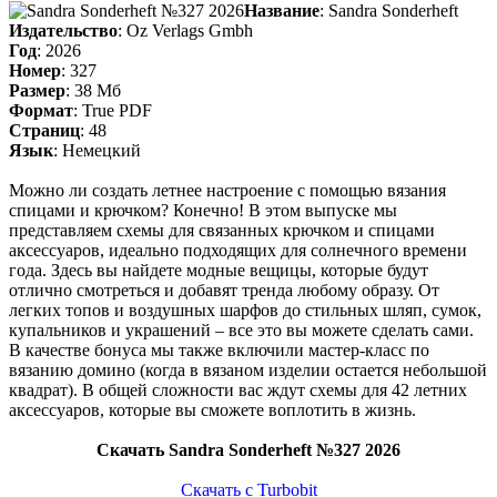
Название
: Sandra Sonderheft
Издательство
: Oz Verlags Gmbh
Год
: 2026
Номер
: 327
Размер
: 38 Мб
Формат
: True PDF
Страниц
: 48
Язык
: Немецкий
Можно ли создать летнее настроение с помощью вязания
спицами и крючком? Конечно! В этом выпуске мы
представляем схемы для связанных крючком и спицами
аксессуаров, идеально подходящих для солнечного времени
года. Здесь вы найдете модные вещицы, которые будут
отлично смотреться и добавят тренда любому образу. От
легких топов и воздушных шарфов до стильных шляп, сумок,
купальников и украшений – все это вы можете сделать сами.
В качестве бонуса мы также включили мастер-класс по
вязанию домино (когда в вязаном изделии остается небольшой
квадрат). В общей сложности вас ждут схемы для 42 летних
аксессуаров, которые вы сможете воплотить в жизнь.
Скачать Sandra Sonderheft №327 2026
Скачать с Turbobit