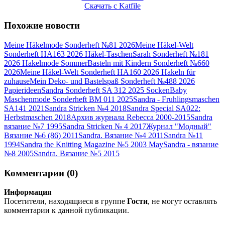
Скачать с Katfile
Похожие новости
Meine Häkelmode Sonderheft №81 2026
Meine Häkel-Welt
Sonderheft HA163 2026 Häkel-Taschen
Sarah Sonderheft №181
2026 Hakelmode Sommer
Basteln mit Kindern Sonderheft №660
2026
Meine Häkel-Welt Sonderheft HA160 2026 Hakeln für
zuhause
Mein Deko- und Bastelspaß Sonderheft №488 2026
Papierideen
Sandra Sonderheft SA 312 2025 Socken
Baby
Maschenmode Sonderheft BM 011 2025
Sandra - Fruhlingsmaschen
SA141 2021
Sandra Stricken №4 2018
Sandra Special SA022:
Herbstmaschen 2018
Архив журнала Rebecca 2000-2015
Sandra
вязание №7 1995
Sandra Stricken № 4 2017
Журнал "Модный"
Вязание №6 (86) 2011
Sandra. Вязание №4 2011
Sandra №11
1994
Sandra the Knitting Magazine №5 2003 May
Sandra - вязание
№8 2005
Sandra. Вязание №5 2015
Комментарии (0)
Информация
Посетители, находящиеся в группе
Гости
, не могут оставлять
комментарии к данной публикации.