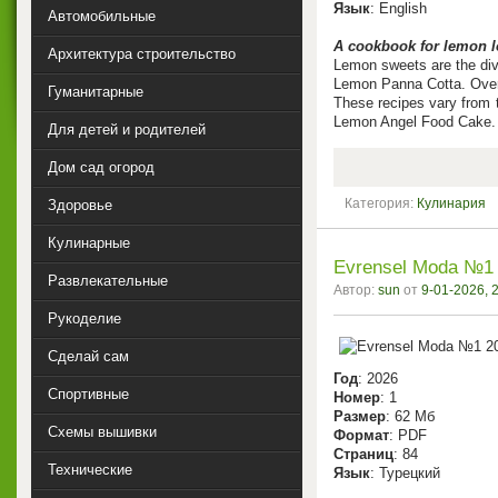
Язык
: English
Автомобильные
A cookbook for lemon lo
Архитектура строительство
Lemon sweets are the div
Lemon Panna Cotta. Over 
Гуманитарные
These recipes vary from t
Lemon Angel Food Cake. Fo
Для детей и родителей
Дом сад огород
Категория:
Кулинария
Здоровье
Кулинарные
Evrensel Moda №1 
Развлекательные
Автор:
sun
от
9-01-2026, 
Рукоделие
Сделай сам
Год
: 2026
Спортивные
Номер
: 1
Размер
: 62 Мб
Схемы вышивки
Формат
: PDF
Страниц
: 84
Технические
Язык
: Турецкий