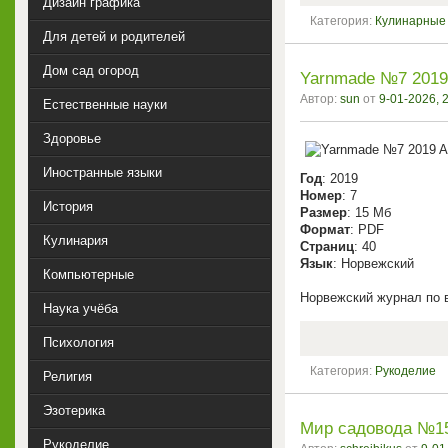
Дизайн графика
Категория:
Кулинарные
Для детей и родителей
Дом сад огород
Yarnmade №7 2019 
Автор:
sun
от
9-01-2026, 
Естественные науки
Здоровье
Иностранные языки
Год
: 2019
Номер
: 7
История
Размер
: 15 Мб
Формат
: PDF
Кулинария
Страниц
: 40
Язык
: Норвежский
Компьютерные
Норвежский журнал по 
Наука учёба
Психология
Категория:
Рукоделие
Религия
Эзотерика
Мир садовода №15
Рукоделие