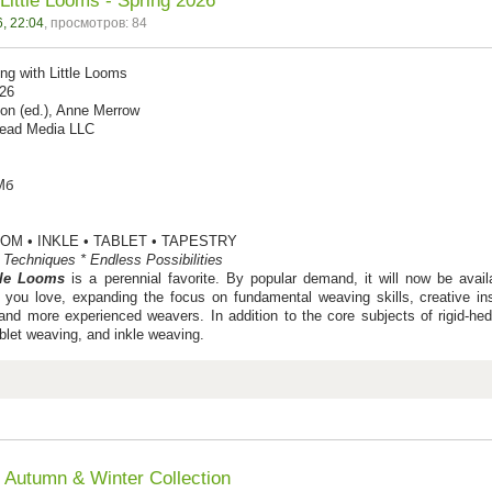
Little Looms - Spring 2026
, 22:04
, просмотров: 84
ng with Little Looms
026
ton (ed.), Anne Merrow
read Media LLC
 Мб
OOM • INKLE • TABLET • TAPESTRY
 Techniques * Endless Possibilities
tle Looms
is a perennial favorite. By popular demand, it will now be avail
 you love, expanding the focus on fundamental weaving skills, creative ins
and more experienced weavers. In addition to the core subjects of rigid-hed
ablet weaving, and inkle weaving.
Autumn & Winter Collection