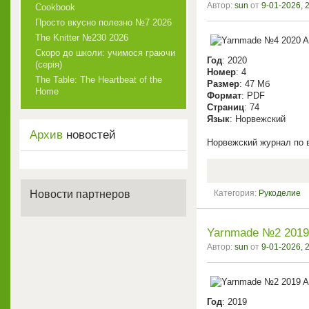
Автор:
sun
от
9-01-2026, 
Cookbook
Просто вкусно полезно №7 2026
The Knitter №230 2026
Скоро до школи: учимося граючи
Год
: 2020
(серія)
Номер
: 4
The Table: The Heartbeat of the
Размер
: 47 Мб
Home
Формат
: PDF
Страниц
: 74
Язык
: Норвежский
Архив
новостей
Норвежский журнал по 
Новости партнеров
Категория:
Рукоделие
Yarnmade №2 2019 
Автор:
sun
от
9-01-2026, 
Год
: 2019