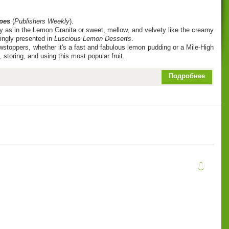
ipes
(
Publishers Weekly
).
y as in the Lemon Granita or sweet, mellow, and velvety like the creamy
ingly presented in
Luscious Lemon Desserts
.
stoppers, whether it's a fast and fabulous lemon pudding or a Mile-High
toring, and using this most popular fruit.
Подробнее
0