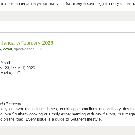
тех, кто начинает и умеет шить, любит моду и хочет идти в ногу с сам
- January/February 2026
, 22:40
, просмотров: 112
e South
ol. 23, issue 1) 2026
 Media, LLC
od Classics»
ps you savor the unique dishes, cooking personalities and culinary desti
o love Southern cooking or simply experimenting with new flavors, this maga
d on the road. Every issue is a guide to Southern lifestyle.