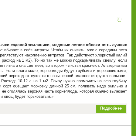
0
ычки садовой земляники, медовые летние яблоки пять лучших
с вбирает в себя нитраты. Чтобы их снизить, уже с середины лета
препятствуют накоплению нитратов. Так действуют хлористый калий
, расход на 1 м2). Точно так же можно подкармливать свеклу, если
е пятна и она светлеет, во втором - листья краснеют. Альтернатива
ать. Если влаги мало, корнеплоды будут грубыми и деревянистыми,
резкий переход от сухости к повышенной влажности грунта вызывает
 Расход: 10-12 л на 1 м2. Почву нужно промочить на всю глубину
ли сорт обещает морковку длиной 25 см, поливать надо обильно и
ы не оголялась верхняя часть корнеплода, которая обычно вылезает
 и овощ будет горьковатым.
Подробнее