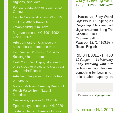
Easy Weaving with 
Afghans, and More
Автор:
TTT22
от
9-01-2026
Релакс-раскраски от Вакуленко
Олеси
Название
: Easy Weavi
How to Crochet Animals: Wild: 25
Год
: Issue 17 - Spring 2
mini menagerie patterns
Редактор
: Christina Gar
Lovable Amigurumi Toys
Издательство
: Long Th
Модели сезона №2 1961-1962
Cтраниц:
100
Осень-Зима
Формат
: pdf
Arte com estilo - Cachecois у
Размер
: 12,71 / 163,97
acessorios em croche e trico
Язык
: English
Fat Quarter Workshop: 12 Skill-
RIGID HEDDLE • PIN L
Building Quilt Patterns
19 Projects * 14 Weaving
Craft Your Own Happy: A collection
Easy Weaving with Lit
of 25 creative projects to craft your
techniques, and features
way to mindfulness
something for beginning 
Arte Sem Segredos Ed.9 Colchas
articles about tapestry, t
em croche
Making Mobiles: Creating Beautiful
Polish Pajaki from Natural
Materials
Категория:
Рукоделие
Секреты здоровья №13 2026
Просто вкусно полезно №6 2026
Yarnmade №4 2020 
Taste of Home. Ultimate Outdoor