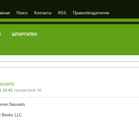
авная
Поиск
Контакты
RSS
Правообладателям
И
ШПАРГАЛКИ
sserts
, 23:43
, просмотров: 96
emon Desserts
le Books LLC