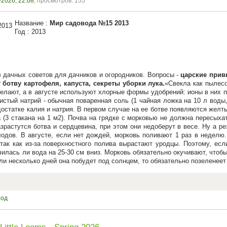
-2026, 22:08
, просмотров: 155
Название :
Мир садовода №15 2013
Год : 2013
 дачных советов для дачников и огородников. Вопросы -
царские прив
 ботву картофеля, капуста, секреты уборки лука.
Свекла как пылесо
елают, а в августе используют хлорные формы удобрений: ионы в них 
ористый натрий - обычная поваренная соль (1 чайная ложка на 10 л воды
достатке калия и натрия. В первом случае на ее ботве появляются желты
 (3 стакана на 1 м2). Почва на грядке с морковью не должна пересых
азрастутся ботва и сердцевина, при этом они недоберут в весе. Ну а 
лодов. В августе, если нет дождей, морковь поливают 1 раз в неделю.
 так как из-за поверхностного полива вырастают уродцы. Поэтому, ес
чилась ли вода на 25-30 см вниз. Морковь обязательно окучивают, чтоб
ли несколько дней она побудет под солнцем, то обязательно позеленеет
род