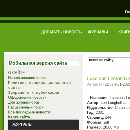
Гл
электронная библиотека
ДОБАВИТЬ НОВОСТЬ
ЖУРНАЛЫ
КНИГ
Мобильная версия сайта
О САЙТЕ
Использование cookie
Luscious Lemon De
Политика конфиденциальности
Автор:
TTT22
от
9-01-2026
сайта
Запрещено к публикации
Оформление новости
Название
: Luscious L
Для журналистов
Автор
: Lori Longbotham
Расширенный поиск
Издательство
: Chronic
Все последние новости
Год
: 2001
Карта сайта
Cтраниц:
144
Формат
: pdf
ЖУРНАЛЫ
Размер
: 28,86 Мб