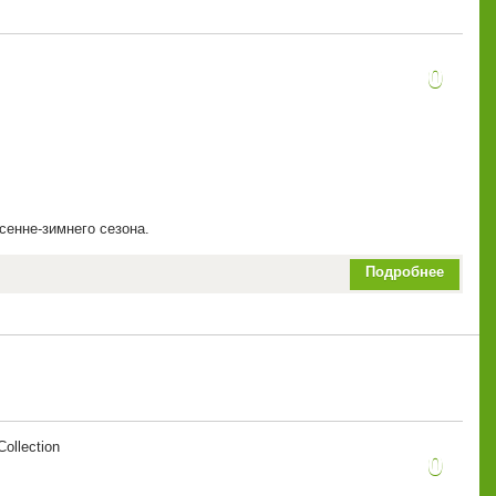
0
енне-зимнего сезона.
Подробнее
ollection
0