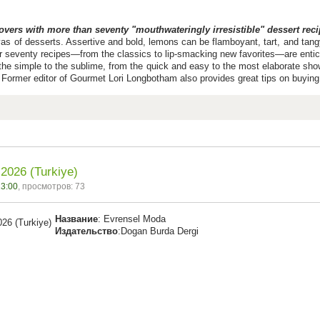
vers with more than seventy "mouthwateringly irresistible" dessert rec
as of desserts. Assertive and bold, lemons can be flamboyant, tart, and tang
seventy recipes—from the classics to lip-smacking new favorites—are entic
he simple to the sublime, from the quick and easy to the most elaborate show
rmer editor of Gourmet Lori Longbotham also provides great tips on buying, s
2026 (Turkiye)
23:00
, просмотров: 73
Название
: Evrensel Moda
Издательство
:Dogan Burda Dergi