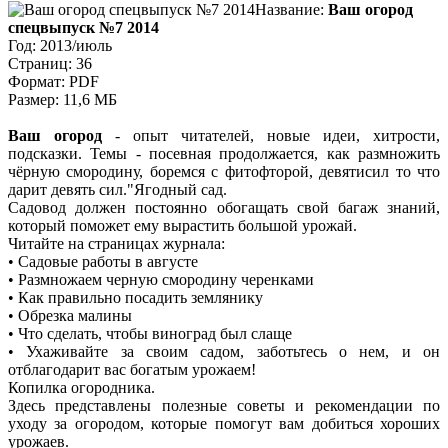
Название:
Ваш огород
спецвыпуск №7 2014
Год: 2013/июль
Страниц: 36
Формат: PDF
Размер: 11,6 МБ
Ваш огород
- опыт читателей, новые идеи, хитрости,
подсказки. Темы -
посевная продолжается, как размножить
чёрную смородину, боремся с фитофторой, девятисил то что
дарит девять сил.
Ягодный сад.
Садовод должен постоянно обогащать свой багаж знаний,
который поможет ему вырастить большой урожай.
Читайте на страницах журнала:
• Садовые работы в августе
• Размножаем черную смородину черенками
• Как правильно посадить землянику
• Обрезка малины
• Что сделать, чтобы виноград был слаще
• Ухаживайте за своим садом, заботьтесь о нем, и он
отблагодарит вас богатым урожаем!
Копилка огородника.
Здесь представлены полезные советы и рекомендации по
уходу за огородом, которые помогут вам добиться хороших
урожаев.