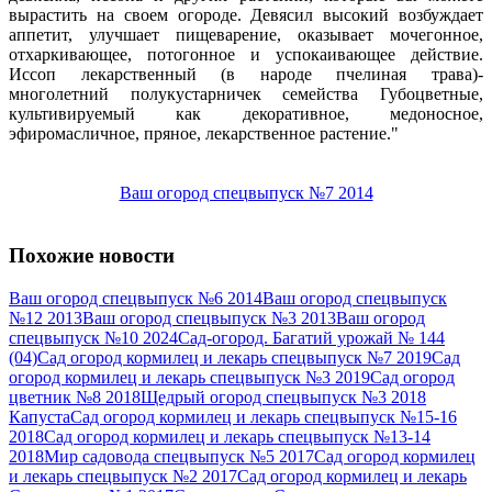
вырастить на своем огороде. Девясил высокий возбуждает
аппетит, улучшает пищеварение, оказывает мочегонное,
отхаркивающее, потогонное и успокаивающее действие.
Иссоп лекарственный (в народе пчелиная трава)-
многолетний полукустарничек семейства Губоцветные,
культивируемый как декоративное, медоносное,
эфиромасличное, пряное, лекарственное растение.
Ваш огород спецвыпуск №7 2014
Похожие новости
Ваш огород спецвыпуск №6 2014
Ваш огород спецвыпуск
№12 2013
Ваш огород спецвыпуск №3 2013
Ваш огород
спецвыпуск №10 2024
Сад-огород. Багатий урожай № 144
(04)
Сад огород кормилец и лекарь спецвыпуск №7 2019
Сад
огород кормилец и лекарь спецвыпуск №3 2019
Сад огород
цветник №8 2018
Щедрый огород спецвыпуск №3 2018
Капуста
Сад огород кормилец и лекарь спецвыпуск №15-16
2018
Сад огород кормилец и лекарь cпецвыпуск №13-14
2018
Мир садовода спецвыпуск №5 2017
Сад огород кормилец
и лекарь спецвыпуск №2 2017
Сад огород кормилец и лекарь