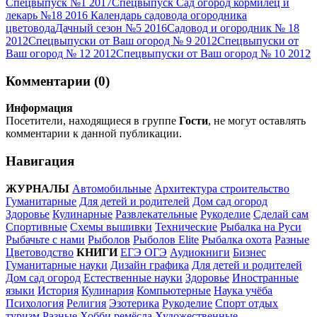
Спецвыпуск №1 2017
Спецвыпуск Сад огород кормилец и
лекарь №18 2016 Календарь садовода огородника
цветовода
Дачный сезон №5 2016
Садовод и огородник № 18
2012
Спецвыпуски от Ваш огород № 9 2012
Спецвыпуски от
Ваш огород № 12 2012
Спецвыпуски от Ваш огород № 10 2012
Комментарии (0)
Информация
Посетители, находящиеся в группе
Гости
, не могут оставлять
комментарии к данной публикации.
Навигация
ЖУРНАЛЫ
Автомобильные
Архитектура строительство
Гуманитарные
Для детей и родителей
Дом сад огород
Здоровье
Кулинарные
Развлекательные
Рукоделие
Сделай сам
Спортивные
Схемы вышивки
Технические
Рыбалка на Руси
Рыбачьте с нами
Рыболов
Рыболов Elite
Рыбалка охота
Разные
Цветоводство
КНИГИ
ЕГЭ ОГЭ
Аудиокниги
Бизнес
Гуманитарные науки
Дизайн графика
Для детей и родителей
Дом сад огород
Естественные науки
Здоровье
Иностранные
языки
История
Кулинария
Компьютерные
Наука учёба
Психология
Религия
Эзотерика
Рукоделие
Спорт отдых
туризм
Разные
Хобби ремёсла
Художественные