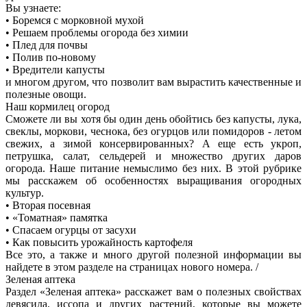
Вы узнаете:
• Боремся с морковной мухой
• Решаем проблемы огорода без химии
• Плед для почвы
• Полив по-новому
• Вредители капусты
и многом другом, что позволит вам вырастить качественные и
полезные овощи.
Наш кормилец огород
Сможете ли вы хотя бы один день обойтись без капусты, лука,
свеклы, моркови, чеснока, без огурцов или помидоров - летом
свежих, а зимой консервированных? А еще есть укроп,
петрушка, салат, сельдерей и множество других даров
огорода. Наше питание немыслимо без них. В этой рубрике
мы расскажем об особенностях выращивания огородных
культур.
• Вторая посевная
• «Томатная» памятка
• Спасаем огурцы от засухи
• Как повысить урожайность картофеля
Все это, а также и много другой полезной информации вы
найдете в этом разделе на страницах нового номера. /
Зеленая аптека
Раздел «Зеленая аптека» расскажет вам о полезных свойствах
девясила, иссопа и других растений, которые вы можете