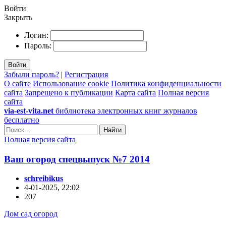
Войти
Закрыть
Логин:
Пароль:
Войти
Забыли пароль?
|
Регистрация
О сайте
Использование cookie
Политика конфиденциальности
сайта
Запрещено к публикации
Карта сайта
Полная версия
сайта
via-est-vita.net
библиотека электронных книг журналов
бесплатно
Найти
Полная версия сайта
Ваш огород спецвыпуск №7 2014
schreibikus
4-01-2025, 22:02
207
Дом сад огород