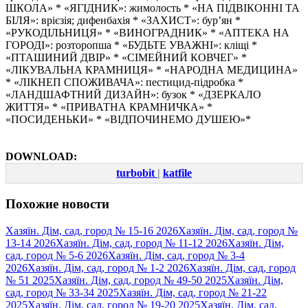
ШКОЛА» * «ЯГІДНИК»: жимолость * «НА ПІДВІКОННІ ТА
БІЛЯ»: врієзія; дифенбахія * «ЗАХИСТ»: бур’ян *
«РУКОДІЛЬНИЦЯ» * «ВИНОГРАДНИК» * «АПТЕКА НА
ГОРОДІ»: розторопша * «БУДЬТЕ УВАЖНІ»: кліщі *
«ПТАШИНИЙ ДВІР» * «СІМЕЙНИЙ КОВЧЕГ» *
«ЛІКУВАЛЬНА КРАМНИЦЯ» * «НАРОДНА МЕДИЦИНА»
* «ЛІКНЕП СПОЖИВАЧА»: пестицид-підробка *
«ЛАНДШАФТНИЙ ДИЗАЙН»: бузок * «ДЗЕРКАЛО
ЖИТТЯ» * «ПРИВАТНА КРАМНИЧКА» *
«ПОСИДЕНЬКИ» * «ВІДПОЧИНЕМО ДУШЕЮ»*
DOWNLOAD:
turbobit
|
katfile
Похожие новости
Хазяїн. Дім, сад, город № 15-16 2026
Хазяїн. Дім, сад, город №
13-14 2026
Хазяїн. Дім, сад, город № 11-12 2026
Хазяїн. Дім,
сад, город № 5-6 2026
Хазяїн. Дім, сад, город № 3-4
2026
Хазяїн. Дім, сад, город № 1-2 2026
Хазяїн. Дім, сад, город
№ 51 2025
Хазяїн. Дім, сад, город № 49-50 2025
Хазяїн. Дім,
сад, город № 33-34 2025
Хазяїн. Дім, сад, город № 21-22
2025
Хазяїн. Дім, сад, город № 19-20 2025
Хазяїн. Дім, сад,