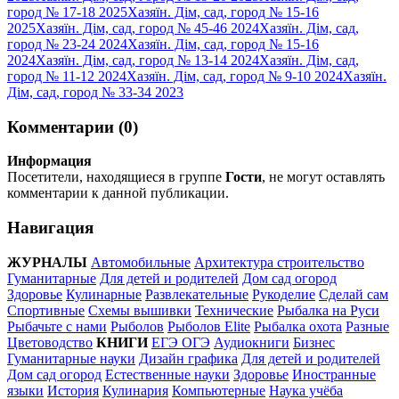
город № 17-18 2025
Хазяїн. Дім, сад, город № 15-16
2025
Хазяїн. Дім, сад, город № 45-46 2024
Хазяїн. Дім, сад,
город № 23-24 2024
Хазяїн. Дім, сад, город № 15-16
2024
Хазяїн. Дім, сад, город № 13-14 2024
Хазяїн. Дім, сад,
город № 11-12 2024
Хазяїн. Дім, сад, город № 9-10 2024
Хазяїн.
Дім, сад, город № 33-34 2023
Комментарии (0)
Информация
Посетители, находящиеся в группе
Гости
, не могут оставлять
комментарии к данной публикации.
Навигация
ЖУРНАЛЫ
Автомобильные
Архитектура строительство
Гуманитарные
Для детей и родителей
Дом сад огород
Здоровье
Кулинарные
Развлекательные
Рукоделие
Сделай сам
Спортивные
Схемы вышивки
Технические
Рыбалка на Руси
Рыбачьте с нами
Рыболов
Рыболов Elite
Рыбалка охота
Разные
Цветоводство
КНИГИ
ЕГЭ ОГЭ
Аудиокниги
Бизнес
Гуманитарные науки
Дизайн графика
Для детей и родителей
Дом сад огород
Естественные науки
Здоровье
Иностранные
языки
История
Кулинария
Компьютерные
Наука учёба