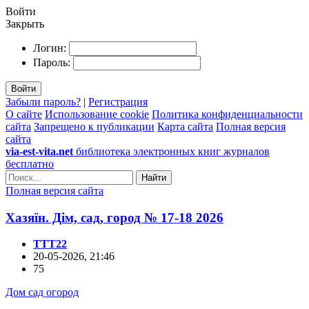
Войти
Закрыть
Логин:
Пароль:
Войти
Забыли пароль?
|
Регистрация
О сайте
Использование cookie
Политика конфиденциальности
сайта
Запрещено к публикации
Карта сайта
Полная версия
сайта
via-est-vita.net
библиотека электронных книг журналов
бесплатно
Найти
Полная версия сайта
Хазяїн. Дім, сад, город № 17-18 2026
TTT22
20-05-2026, 21:46
75
Дом сад огород