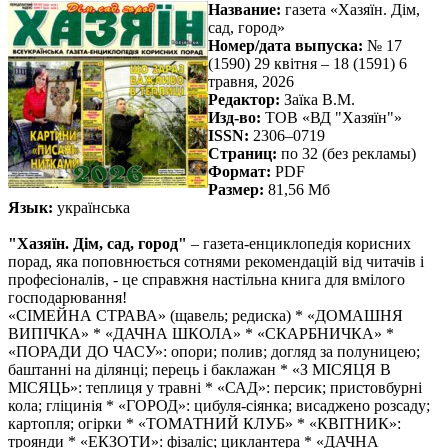
Название:
газета «Хазяїн. Дім,
сад, город»
Номер/дата выпуска:
№ 17
(1590) 29 квітня – 18 (1591) 6
травня, 2026
Редактор:
Заїка В.М.
Изд-во:
ТОВ «ВД "Хазяїн"»
ISSN:
2306–0719
Страниц:
по 32 (без рекламы)
Формат:
PDF
Размер:
81,56 Мб
Язык:
українська
"Хазяїн. Дім, сад, город"
– газета-енциклопедія корисних
порад, яка поповнюється сотнями рекомендацій від читачів і
професіоналів, - це справжня настільна книга для вмілого
господарювання!
«СІМЕЙНА СТРАВА» (щавель; редиска) * «ДОМАШНЯ
ВИПІЧКА» * «ДАЧНА ШКОЛА» * «СКАРБНИЧКА» *
«ПОРАДИ ДО ЧАСУ»: опори; полив; догляд за полуницею;
баштанні на ділянці; перець і баклажан * «З МІСЯЦЯ В
МІСЯЦЬ»: теплиця у травні * «САД»: персик; пристовбурні
кола; гліцинія * «ГОРОД»: цибуля-сіянка; висаджено розсаду;
картопля; огірки * «ТОМАТНИЙ КЛУБ» * «КВІТНИК»:
троянди * «ЕКЗОТИ»: фізаліс; циклантера * «ДАЧНА