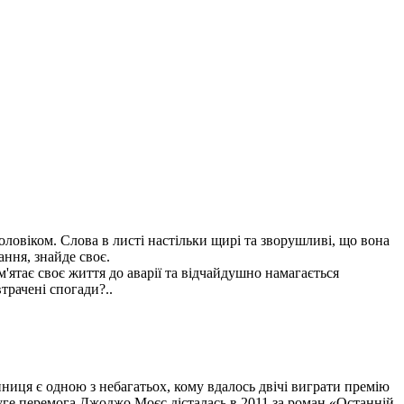
чоловіком. Слова в листі настільки щирі та зворушливі, що вона
ння, знайде своє.
м'ятає своє життя до аварії та відчайдушно намагається
трачені спогади?..
ниця є одною з небагатьох, кому вдалось двічі виграти премію
уге перемога Джоджо Моєс дісталась в 2011 за роман «Останній