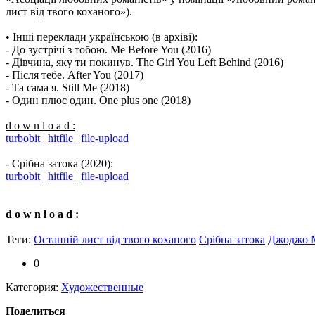
лист від твого коханого»).
• Інші переклади українською (в архіві):
- До зустрічі з тобою. Me Before You (2016)
- Дівчина, яку ти покинув. The Girl You Left Behind (2016)
- Після тебе. After You (2017)
- Та сама я. Still Me (2018)
- Один плюс один. One plus one (2018)
d o w n l o a d :
turbobit
|
hitfile
|
file-upload
- Срібна затока (2020):
turbobit
|
hitfile
|
file-upload
d o w n l o a d :
Теги:
Останній лист від твого коханого
Срібна затока
Джоджо 
0
Категория:
Художественные
Поделиться