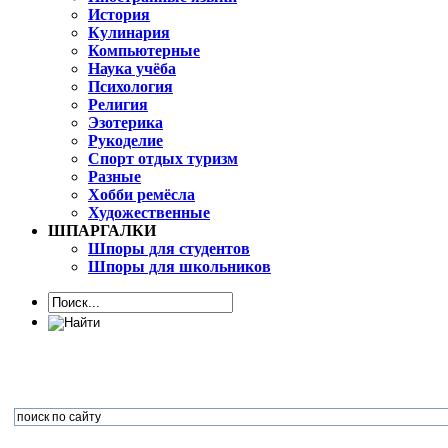
История
Кулинария
Компьютерные
Наука учёба
Психология
Религия
Эзотерика
Рукоделие
Спорт отдых туризм
Разные
Хобби ремёсла
Художественные
ШПАРГАЛКИ
Шпоры для студентов
Шпоры для школьников