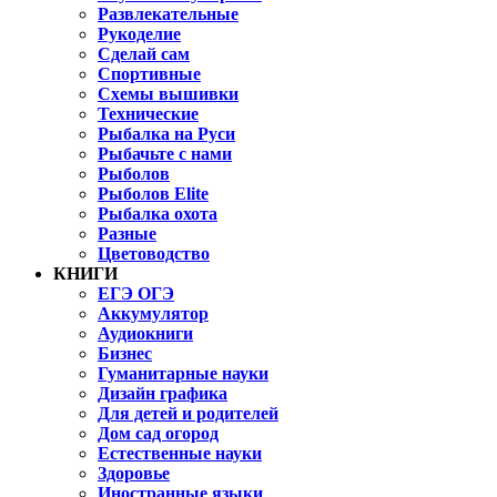
Развлекательные
Рукоделие
Сделай сам
Спортивные
Схемы вышивки
Технические
Рыбалка на Руси
Рыбачьте с нами
Рыболов
Рыболов Elite
Рыбалка охота
Разные
Цветоводство
КНИГИ
ЕГЭ ОГЭ
Аккумулятор
Аудиокниги
Бизнес
Гуманитарные науки
Дизайн графика
Для детей и родителей
Дом сад огород
Естественные науки
Здоровье
Иностранные языки