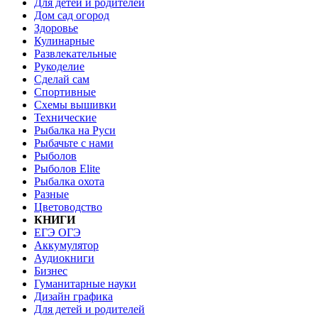
Для детей и родителей
Дом сад огород
Здоровье
Кулинарные
Развлекательные
Рукоделие
Сделай сам
Спортивные
Схемы вышивки
Технические
Рыбалка на Руси
Рыбачьте с нами
Рыболов
Рыболов Elite
Рыбалка охота
Разные
Цветоводство
КНИГИ
ЕГЭ ОГЭ
Аккумулятор
Аудиокниги
Бизнес
Гуманитарные науки
Дизайн графика
Для детей и родителей