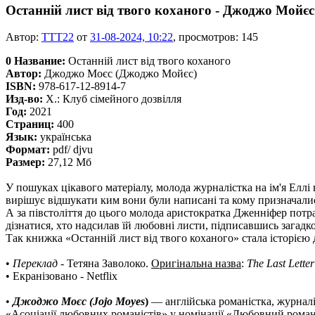
Останній лист від твого коханого - Джоджо Мойєс
Автор:
TTT22
от
31-08-2024, 10:22
, просмотров: 145
0
Название:
Останній лист від твого коханого
Автор:
Джоджо Моєс (Джоджо Мойєс)
ISBN:
978-617-12-8914-7
Изд-во:
Х.: Клуб сімейного дозвілля
Год:
2021
Страниц:
400
Язык:
українська
Формат:
pdf/ djvu
Размер:
27,12 Мб
У пошуках цікавого матеріалу, молода журналістка на ім'я Еллі 
вирішує відшукати ким вони були написані та кому призначалис
А за півстоліття до цього молода аристократка Дженніфер потрап
дізнатися, хто надсилав їй любовні листи, підписавшись загадко
Так книжка «Останній лист від твого коханого» стала історією 
•
Переклад
- Тетяна Заволоко.
Оригінальна назва
:
The Last Lette
• Екранізовано - Netflix
•
Джоджо Моєс (Jojo Moyes
)
— англійська романістка, журналі
«Асоціації любовних романістів» у номінації «Любовний роман