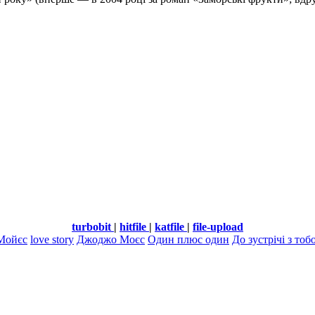
turbobit
|
hitfile
|
katfile
|
file-upload
Мойєс
love story
Джоджо Моєс
Один плюс один
До зустрічі з то