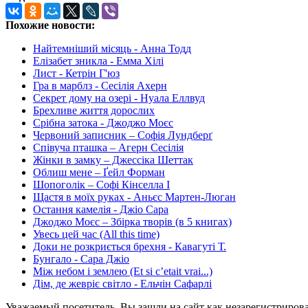
Похожие новости:
Найтемніший місяць - Анна Тодд
Елізабет зникла - Емма Хілі
Лист - Кетрін Г'юз
Гра в марблз - Сесілія Ахерн
Секрет дому на озері - Нуала Еллвуд
Брехливе життя дорослих
Срібна затока - Джоджо Моєс
Червоний записник – Софія Лундберґ
Співуча пташка – Агерн Сесілія
Жінки в замку – Джессіка Шеттак
Облиш мене – Ґейл Форман
Шопоголік – Софi Кiнселла I
Щастя в моїх руках - Аньєс Мартен-Люган
Остання камелія - Джіо Сара
Джоджо Моєс – Збірка творів (в 5 книгах)
Увесь цей час (All this time)
Доки не розкриється брехня - Кавагуті Т.
Бунгало - Сара Джіо
Між небом і землею (Et si c’etait vrai...)
Дім, де жевріє світло - Ельчін Сафарлі
Уважаемый посетитель, Вы зашли на сайт как незарегистриров