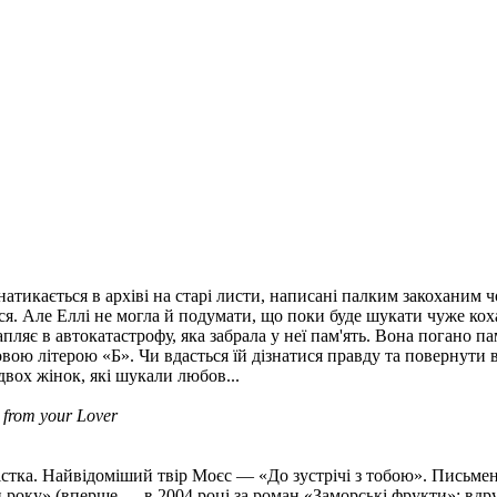
натикається в архіві на старі листи, написані палким закоханим 
я. Але Еллі не могла й подумати, що поки буде шукати чуже коха
ляє в автокатастрофу, яка забрала у неї пам'ять. Вона погано па
вою літерою «Б». Чи вдасться їй дізнатися правду та повернути в
двох жінок, які шукали любов...
r from your Lover
стка. Найвідоміший твір Моєс — «До зустрічі з тобою». Письмен
 року» (вперше — в 2004 році за роман «Заморські фрукти»; вдр