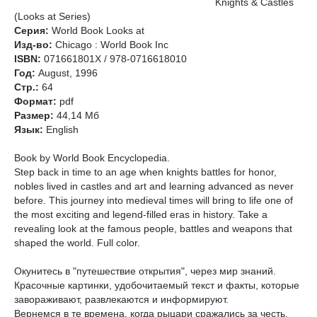
Knights & Castles
(Looks at Series)
Серия:
World Book Looks at
Изд-во:
Chicago : World Book Inc
ISBN:
071661801X / 978-0716618010
Год:
August, 1996
Стр.:
64
Формат:
pdf
Размер:
44,14 Мб
Язык:
English
Book by World Book Encyclopedia.
Step back in time to an age when knights battles for honor,
nobles lived in castles and art and learning advanced as never
before. This journey into medieval times will bring to life one of
the most exciting and legend-filled eras in history. Take a
revealing look at the famous people, battles and weapons that
shaped the world. Full color.
Окунитесь в "путешествие открытия", через мир знаний.
Красочные картинки, удобочитаемый текст и факты, которые
завораживают, развлекаются и информируют.
Вернемся в те времена, когда рыцари сражались за честь,