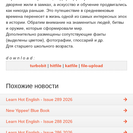
дворяне жили в замках, а искусство и обучение продвигались
как никогда раньше. Это путешествие в средневековые
времена перенесет в жизнь одной из самых интересных эпох
в истории. Обратим внимание на знаменитых людей, битвы
и оружие, которые сформировали мир.
Дополнительно размещены сопутствующие факты
(выделены цветом), фотографии, глоссарий и др.
Для старшего школьного возраста.
d o w n l o a d :
turbobit
|
hitfile
|
katfile
|
file-upload
Похожие новости
Learn Hot English - Issue 289 2026
New Yippee! Blue Book
Learn Hot English - Issue 288 2026
Learn Hot English - Issue 286 2026