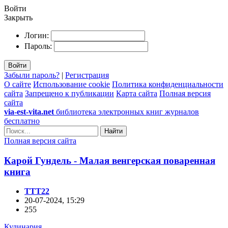
Войти
Закрыть
Логин:
Пароль:
Войти
Забыли пароль?
|
Регистрация
О сайте
Использование cookie
Политика конфиденциальности
сайта
Запрещено к публикации
Карта сайта
Полная версия
сайта
via-est-vita.net
библиотека электронных книг журналов
бесплатно
Найти
Полная версия сайта
Карой Гундель - Малая венгерская поваренная
книга
TTT22
20-07-2024, 15:29
255
Кулинария