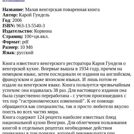
Название
: Малая венгерская поваренная книга
Автор:
Карой Гундель
Год
: 2006
ISBN:
963-13-5540-3
Издательство
: Корвина
Cтраниц:
100+цв.вкл.
Формат
: pdf
Размер
: 10 Мб
Язык
: русский
Книга известного венгерского ресторатора Кароя Гунделя о
венгерской кухне. Впервые вышла в 1934 году, причем на
немецком языке, затем последовали ее издания на английском,
французском и даже японском языках. И лишь потом ее
издали на венгерском языке. Книга пользуется чрезвычайным
успехом: она издавалась 38 раз. Для настоящего издания она
была существенно переработана - с учетом произошедших с
тех пор "гастрономических изменений". К ее помощи
обращаются как специалисты, так и просто любители вкусно
поесть во всех частях мира.
Книга содержит 124 рецепта наиболее известных блюд
национальной кухни Венгрии. Для облегчения пользования
книгой в отдельных рецептах необходимые действия
приведены в том порядке, который рекомендуется при