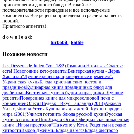
приготовлении данного блюда. В такой же
последовательности приведены и все используемые
компоненты. Все рецепты приведены из расчета на шесть
порций.
Приятного аппетита!
d o w n l o a d:
turbobit
|
katfile
Похожие новости
Les Desserts de Julien (Vol. 1&2)
Томшина Наталья - Счастье
есть! Новогодние кето-рецепты
Венгерская кухня - Дёрдь
Харгитаи
"Лучшие рецепты, проверенные временем":
Украинская кухня
Блюда христианских постов и
праздников
Кулинарная книга праздничных блюд для
диабетиков
Восточная кухня в будни и праздники. Лучшие
рецепты
Поваренная книга для микроволновой печи с
конвекцией
Олеся Шедевр - Вкус Таиланда (2013)
Анжела
Уилкс, Фиона Уотт - Кулинария для детей. Кухни народов
мира (2001)
Учимся готовить блюда русской кухни
Русская
кухня в изгнании
Пир Льда и Огня. Официальная поваренная
книга „Игры престолов“
На кухне у Кэти. Рецепты и всякие
хитрости
Выбор Джейми. Блюда из мяса
Блюда быстрого