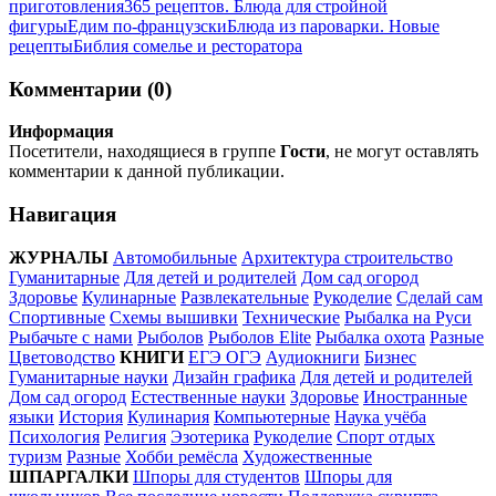
приготовления
365 рецептов. Блюда для стройной
фигуры
Едим по-французски
Блюда из пароварки. Новые
рецепты
Библия сомелье и ресторатора
Комментарии (0)
Информация
Посетители, находящиеся в группе
Гости
, не могут оставлять
комментарии к данной публикации.
Навигация
ЖУРНАЛЫ
Автомобильные
Архитектура строительство
Гуманитарные
Для детей и родителей
Дом сад огород
Здоровье
Кулинарные
Развлекательные
Рукоделие
Сделай сам
Спортивные
Схемы вышивки
Технические
Рыбалка на Руси
Рыбачьте с нами
Рыболов
Рыболов Elite
Рыбалка охота
Разные
Цветоводство
КНИГИ
ЕГЭ ОГЭ
Аудиокниги
Бизнес
Гуманитарные науки
Дизайн графика
Для детей и родителей
Дом сад огород
Естественные науки
Здоровье
Иностранные
языки
История
Кулинария
Компьютерные
Наука учёба
Психология
Религия
Эзотерика
Рукоделие
Спорт отдых
туризм
Разные
Хобби ремёсла
Художественные
ШПАРГАЛКИ
Шпоры для студентов
Шпоры для