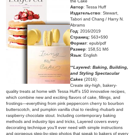
the Cake
Автор
: Tessa Huff
Издательство
: Stewart,
Tabori and Chang / Harry N.
Abrams
Год
: 2016/2019
Cтраниц:
563+590
Формат
: epub/pdf
Размер
: 158,51 Мб
Язык
: English
**
Layered: Baking, Building,
and Styling Spectacular
Cakes
(2016):
Create sky-high, bakery-
quality treats at home with Tessa Huff’s 150 innovative recipes,
which combine new and exciting flavors of cake, fillings, and
frostings—everything from pink peppercorn cherry to bourbon
butterscotch, and pumpkin vanilla chai to riesling rhubarb and
raspberry chocolate stout. Including contemporary baking
methods and industry tips and tricks, Layered covers every
decorating technique you’ll ever need with simple instructions
and gorgeous step-by-step photos that speak to bakers of every