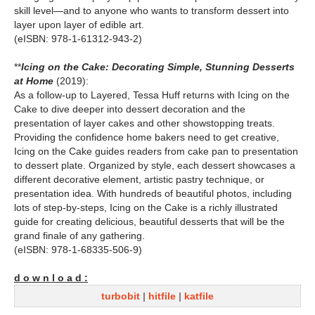
skill level—and to anyone who wants to transform dessert into
layer upon layer of edible art.
(eISBN: 978-1-61312-943-2)
**
Icing on the Cake: Decorating Simple, Stunning Desserts
at Home
(2019):
As a follow-up to Layered, Tessa Huff returns with Icing on the
Cake to dive deeper into dessert decoration and the
presentation of layer cakes and other showstopping treats.
Providing the confidence home bakers need to get creative,
Icing on the Cake guides readers from cake pan to presentation
to dessert plate. Organized by style, each dessert showcases a
different decorative element, artistic pastry technique, or
presentation idea. With hundreds of beautiful photos, including
lots of step-by-steps, Icing on the Cake is a richly illustrated
guide for creating delicious, beautiful desserts that will be the
grand finale of any gathering.
(eISBN: 978-1-68335-506-9)
d o w n l o a d :
turbobit
|
hitfile
|
katfile