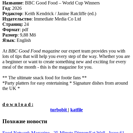
Название
: BBC Good Food – World Cup Winners
Год
: 2026
Редактор
: Keith Kendrick / Janine Ratcliffe (ed.)
Издательство
: Immediate Media Co Ltd
Cтраниц:
24
Формат
: pdf
Размер
: 9,88 Мб
Язык
: English
At
BBC Good Food magazine
our expert team provides you with
lots of tips that will help you every step of the way. Whether you are
a beginner or want to create something new and exciting for every
meal of the month - this is the magazine for you.
** The ultimate snack food for footie fans **
*Party platters for easy entertaining * Signature dishes from around
the UK *
d o w n l o a d :
turbobit
|
katfile
Похожие новости
Food Network Magazine - 25-Minute Dinners
Eat Well - Issue 61