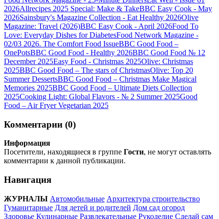
2026
Allrecipes 2025 Special: Make & Take
BBC Easy Cook - May
2026
Sainsbury's Magazine Collection - Eat Healthy 2026
Olive
Magazine: Travel (2026)
BBC Easy Cook - April 2026
Food To
Love: Everyday Dishes for Diabetes
Food Network Magazine -
02/03 2026. The Comfort Food Issue
BBC Good Food –
OnePots
BBC Good Food - Healthy 2026
BBC Good Food № 12
December 2025
Easy Food - Christmas 2025
Olive: Christmas
2025
BBC Good Food – The stars of Christmas
Olive: Top 20
Summer Desserts
BBC Good Food – Christmas Make Magical
Memories 2025
BBC Good Food – Ultimate Diets Collection
2025
Cooking Light: Global Flavors - № 2 Summer 2025
Good
Food – Air Fryer Vegetarian 2025
Комментарии (0)
Информация
Посетители, находящиеся в группе
Гости
, не могут оставлять
комментарии к данной публикации.
Навигация
ЖУРНАЛЫ
Автомобильные
Архитектура строительство
Гуманитарные
Для детей и родителей
Дом сад огород
Здоровье
Кулинарные
Развлекательные
Рукоделие
Сделай сам