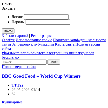
Войти
Закрыть
Логин:
Пароль:
Войти
Забыли пароль?
|
Регистрация
О сайте
Использование cookie
Политика конфиденциальности
сайта
Запрещено к публикации
Карта сайта
Полная версия
сайта
via-est-vita.net
библиотека электронных книг журналов
бесплатно
Найти
Полная версия сайта
BBC Good Food – World Cup Winners
TTT22
26-05-2026, 01:14
62
Кулинарные