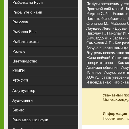
Рыбалка на Руси
Як бути впевненим у со
Прокачай свій мозок! Ці
Рыбачьте с нами
Роджер Сайп - Розвиток
Пам’ять без обмежень. П
Рыболов
Степанов М., Майоров О
Лаундес Лейл - Друзья 
Рыболов Elite
Николау Г., Николау И. 
Зимбардо Ф. - Застенчив
Рыбалка охота
Самойлов А.Г. - Как раз
Азбука с картинками дл
Разные
Эту речь невозможно за
Живи сейчас! Уроки жиз
Цветоводство
Говорите точно… Как с
Алхимия общения. Иску
КНИГИ
Флипноз. Искусство мг
ХОЧУ… стать уверенным
ЕГЭ ОГЭ
Я всегда знаю, что ска
Аккумулятор
Уважаемый пос
Мы рекоменд
Аудиокниги
Бизнес
Информация
Посетители, н
Гуманитарные науки