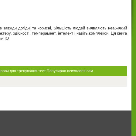
не завжди догідні та корисні, більшість людей виявляють неабиякий
еру, здібності, темперамент, інтелект і навіть комплекси. Ця книга
ій ІQ
прави для тренування
тест
Популярна психологія
сам