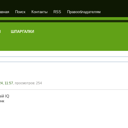
авная
Поиск
Контакты
RSS
Правообладателям
И
ШПАРГАЛКИ
4, 11:57
, просмотров: 254
ій IQ
енк