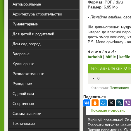
Формат:
PDF / djvu
Автомобильные
Размер:
6,95 Мб
Архитектура строительство
•
Пізнайте глибини сво
Гуманитарные
Ще давньогрецькі мудре
інтерес до власної перс
Для детей и родителей
дасть змогу кожному, хт
P.S. Мова оригіналу - а
Дом сад огород
d o w n l o a d :
Здоровье
turbobit
|
hitfile
|
katfil
Кулинарные
Теги:
Визначте свій IQ
П
Развлекательные
0
Рукоделие
Категория:
Психология
Сделай сам
Поделиться
Спортивные
Похожие новости:
Схемы вышивки
Вирішуй правильно! Як о
Технические
Говорити легко та неви
Закони переможців. Як з