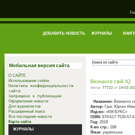
Гл
электронная библиотека
ДОБАВИТЬ НОВОСТЬ
ЖУРНАЛЫ
КНИГ
Мобильная версия сайта
О САЙТЕ
Использование cookie
Визначте свій IQ
Политика конфиденциальности
Автор:
TTT22
от
19-03-202
сайта
Запрещено к публикации
Оформление новости
Название:
Визначте св
Для журналистов
Автор:
Ганс Юрген Айз
Расширенный поиск
Изд-во:
«КМ-БУКС»
Все последние новости
ISBN:
978-617-7535-57-6
Карта сайта
Год:
2018
К-во стр.:
208
ЖУРНАЛЫ
Язык:
українська