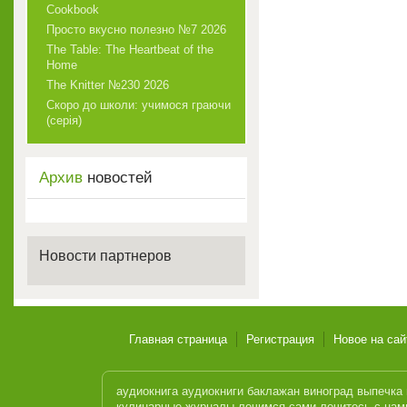
Cookbook
Просто вкусно полезно №7 2026
The Table: The Heartbeat of the
Home
The Knitter №230 2026
Скоро до школи: учимося граючи
(серія)
Архив
новостей
Новости партнеров
Главная страница
Регистрация
Новое на сай
аудиокнига
аудиокниги
баклажан
виноград
выпечка
кулинарные журналы
лечимся сами
лечитесь с нам