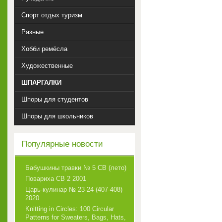
Спорт отдых туризм
Разные
Хобби ремёсла
Художественные
ШПАРГАЛКИ
Шпоры для студентов
Шпоры для школьников
Популярные новости
Бабушкины травки № 5 СВ (лето)
Повариха СВ 2 2001
Царь-кулинар № 23-24 (407-408)
2020
Knitting in Circles: 100 Circular
Patterns for Sweaters, Bags, Hats,