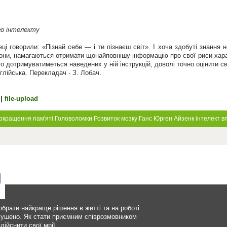
го інтелекту
ці говорили: «Пізнай себе — і ти пізнаєш світ». І хоча здобуті знання 
они, намагаються отримати щонайповнішу інформацію про свої риси характ
о дотримуватиметься наведених у ній інструкцій, доволі точно оцінити св
нглійська. Перекладач - З. Лобач.
e
|
file-upload
окращення пам'яті
Головоломки
Розвиток мозку
Ганс Юрген Айзенк
інтелект
в
брати найкраще рішення в житті та на роботі
мушено. Як стати приємним співрозмовником
дійснити cвої мрії