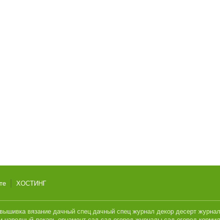
те
ХОСТИНГ
вышивка
вязание
дачный спец
дачный спец журнал
декор
десерт
журна
и
народный лекарь
орнамент
сад
сад огород журналы
сад огород кормил