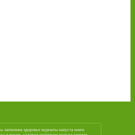
лы
запеканка
здоровье журналы
капуста
книги
ец и лекарь
садовод огородник журнал
своими