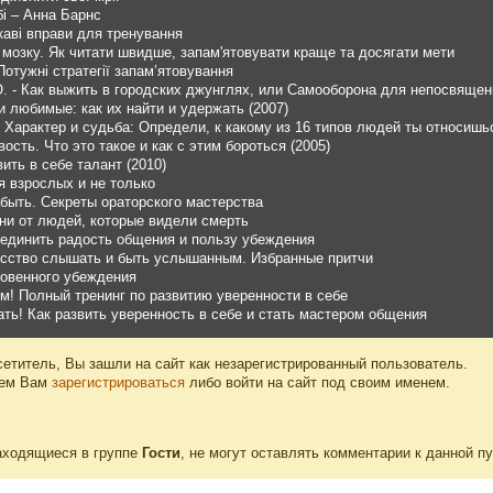
бі – Анна Барнс
каві вправи для тренування
 мозку. Як читати швидше, запам'ятовувати краще та досягати мети
отужні стратегії запам’ятовування
. - Как выжить в городских джунглях, или Самооборона для непосвящен
и любимые: как их найти и удержать (2007)
- Характер и судьба: Определи, к какому из 16 типов людей ты относишьс
ость. Что это такое и как с этим бороться (2005)
вить в себе талант (2010)
я взрослых и не только
быть. Секреты ораторского мастерства
ни от людей, которые видели смерть
оединить радость общения и пользу убеждения
сство слышать и быть услышанным. Избранные притчи
новенного убеждения
! Полный тренинг по развитию уверенности в себе
зать! Как развить уверенность в себе и стать мастером общения
етитель, Вы зашли на сайт как незарегистрированный пользователь.
уем Вам
зарегистрироваться
либо войти на сайт под своим именем.
аходящиеся в группе
Гости
, не могут оставлять комментарии к данной п